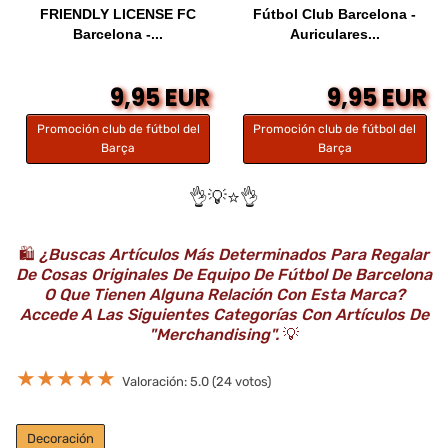
FRIENDLY LICENSE FC
Fútbol Club Barcelona -
Barcelona -...
Auriculares...
9,95 EUR
9,95 EUR
Promoción club de fútbol del
Promoción club de fútbol del
Barça
Barça
👌💡⭐️👌
🛍️
¿Buscas Artículos Más Determinados Para Regalar
De Cosas Originales De Equipo De Fútbol De Barcelona
O Que Tienen Alguna Relación Con Esta Marca?
Accede A Las Siguientes Categorías Con Artículos De
"Merchandising".
💡
★
★
★
★
★
Valoración: 5.0 (24 votos)
Decoración