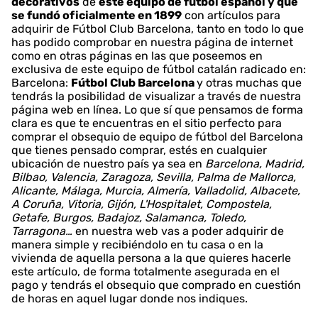
decorativos
de
este equipo de fútbol español y que
se fundó oficialmente en 1899
con artículos para
adquirir de Fútbol Club Barcelona, tanto en todo lo que
has podido comprobar en nuestra página de internet
como en otras páginas en las que poseemos en
exclusiva de este equipo de fútbol catalán radicado en:
Barcelona:
Fútbol Club Barcelona
y otras muchas que
tendrás la posibilidad de visualizar a través de nuestra
página web en línea. Lo que sí que pensamos de forma
clara es que te encuentras en el sitio perfecto para
comprar el obsequio de equipo de fútbol del Barcelona
que tienes pensado comprar, estés en cualquier
ubicación de nuestro país ya sea en
Barcelona, Madrid,
Bilbao, Valencia, Zaragoza, Sevilla, Palma de Mallorca,
Alicante, Málaga, Murcia, Almería, Valladolid, Albacete,
A Coruña, Vitoria, Gijón, L'Hospitalet, Compostela,
Getafe, Burgos, Badajoz, Salamanca, Toledo,
Tarragona…
en nuestra web vas a poder adquirir de
manera simple y recibiéndolo en tu casa o en la
vivienda de aquella persona a la que quieres hacerle
este artículo, de forma totalmente asegurada en el
pago y tendrás el obsequio que comprado en cuestión
de horas en aquel lugar donde nos indiques.