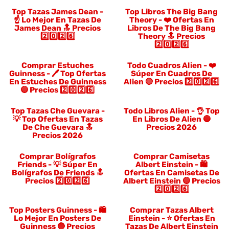
Top Tazas James Dean -
Top Libros The Big Bang
☝️ Lo Mejor En Tazas De
Theory - ❤️ Ofertas En
James Dean 🔝 Precios
Libros De The Big Bang
2️⃣0️⃣2️⃣6️⃣
Theory 🔝 Precios
2️⃣0️⃣2️⃣6️⃣
Comprar Estuches
Todo Cuadros Alien - ❤️
Guinness - 🖊️ Top Ofertas
Súper En Cuadros De
En Estuches De Guinness
Alien 🔴 Precios 2️⃣0️⃣2️⃣6️⃣
🔵 Precios 2️⃣0️⃣2️⃣6️⃣
Top Tazas Che Guevara -
Todo Libros Alien - 👌 Top
💡 Top Ofertas En Tazas
En Libros De Alien 🔵
De Che Guevara 🔝
Precios 2026
Precios 2026
Comprar Bolígrafos
Comprar Camisetas
Friends - 💡 Súper En
Albert Einstein - 🛍️
Bolígrafos De Friends 🔝
Ofertas En Camisetas De
Precios 2️⃣0️⃣2️⃣6️⃣
Albert Einstein 🔵 Precios
2️⃣0️⃣2️⃣6️⃣
Top Posters Guinness - 🛍️
Comprar Tazas Albert
Lo Mejor En Posters De
Einstein - ⭐️ Ofertas En
Guinness 🔵 Precios
Tazas De Albert Einstein