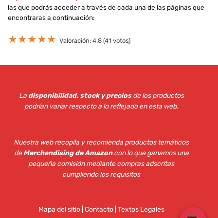
las que podrás acceder a través de cada una de las páginas que
encontraras a continuación:
★
★
★
★
★
Valoración: 4.8 (41 votos)
La
disponibilidad, stock y precios
de los productos
podrían variar respecto a lo reflejado en esta web
.
Nuestra web recopila y recomienda productos temáticos
de
Merchandising de Amazon
con lo que ganamos una
pequeña comisión mediante compras adscritas
cumpliendo los requisitos
Mapa del sitio
|
Contacto | Textos Legales