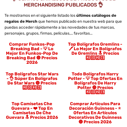
MERCHANDISING PUBLICADOS
👌
Te mostramos en el siguiente listado los
últimos catálogos de
regalos de Merch
que hemos publicado en nuestra web para que
puedas acceder rápidamente a las novedades de tus marcas,
personajes, grupos, firmas, películas,... favoritas...
Comprar Funkos-Pop
Top Bolígrafos Gremlins -
Breaking Bad - 💡 Lo
🖊️ Lo Mejor En Bolígrafos
Mejor En Funkos-Pop De
De Gremlins 🔝 Precios
Breaking Bad 🔴 Precios
2️⃣0️⃣2️⃣6️⃣
2026
Top Bolígrafos Star Wars
Todo Bolígrafos Harry
- 👌 Súper En Bolígrafos
Potter - 💡 Top Ofertas En
De Star Wars 🔵 Precios
Bolígrafos De Harry
2️⃣0️⃣2️⃣6️⃣
Potter 🔴 Precios
2️⃣0️⃣2️⃣6️⃣
Top Camisetas Che
Comprar Artículos Para
Guevara - ❤️ Top En
Decoración Guinness - ⭐️
Camisetas De Che
Ofertas En Artículos
Guevara 🔝 Precios 2026
Decorativos De Guinness
🔵 Precios 2026