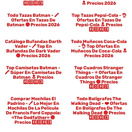
2️⃣0️⃣2️⃣6️⃣
🔝 Precios 2026
Todo Tazas Batman - 🖍️
Top Tazas Pepsi-Cola - 👌
Ofertas En Tazas De
Ofertas En Tazas De
Batman 🔵 Precios 2026
Pepsi-Cola 🔝 Precios
2️⃣0️⃣2️⃣6️⃣
Catálogo Bufandas Darth
Todo Muñecos Coca-Cola
Vader - 🖊️ Top En
- 👌 Top Ofertas En
Bufandas De Dark Vader
Muñecos De Coca-Cola 🔝
🔵 Precios 2026
Precios 2026
Top Camisetas Batman -
Top Cuadros Stranger
🖍️ Súper En Camisetas De
Things - ⭐️ Ofertas En
Batman 🔝 Precios
Cuadros De Stranger
2️⃣0️⃣2️⃣6️⃣
Things 🔵 Precios
2️⃣0️⃣2️⃣6️⃣
Comprar Mochilas El
Todo Bolígrafos The
Padrino - 🖊️ Lo Mejor En
Walking Dead - ❤️ Ofertas
Mochilas De La Película
En Bolígrafos De The
De Francis Ford Coppola:
Walking Dead 🔵 Precios
«The Godfather» 🔴
2️⃣0️⃣2️⃣6️⃣
Precios 2️⃣0️⃣2️⃣6️⃣