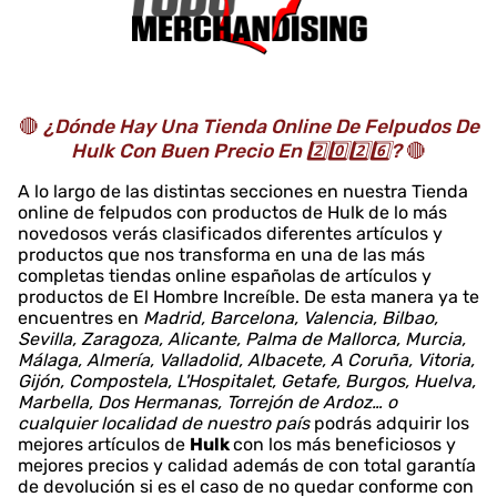
🔴
¿Dónde Hay Una Tienda Online De Felpudos De
Hulk Con Buen Precio En 2️⃣0️⃣2️⃣6️⃣?
🔴
A lo largo de las distintas secciones en nuestra Tienda
online de felpudos con productos de Hulk de lo más
novedosos verás clasificados diferentes artículos y
productos que nos transforma en una de las más
completas tiendas online españolas de artículos y
productos de El Hombre Increíble. De esta manera ya te
encuentres en
Madrid, Barcelona, Valencia, Bilbao,
Sevilla, Zaragoza, Alicante, Palma de Mallorca, Murcia,
Málaga, Almería, Valladolid, Albacete, A Coruña, Vitoria,
Gijón, Compostela, L'Hospitalet, Getafe, Burgos, Huelva,
Marbella, Dos Hermanas, Torrejón de Ardoz… o
cualquier localidad de nuestro país
podrás adquirir los
mejores artículos de
Hulk
con los más beneficiosos y
mejores precios y calidad además de con total garantía
de devolución si es el caso de no quedar conforme con