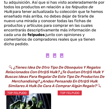
tu adquisición. Así que si has visto aceleradamente por
todos los productos en relación a
los felpudos de
Hulk
para tener actualizada tu colección que te hemos
enseñado más arriba, no debes dejar de tirarle de
nuevo una mirada y conocer todas las fichas de
productos y artículos para comprar en las cuales
encontrarás descriptivamente más información de
cada una de
felpudos
junto con opiniones y
comentarios de compradores reales que ya tienen
dicho pedido.
🚪 🚪 🚪
🔍
¿Tienes Idea De Otro Tipo De Obsequios Y Regalos
Relacionados Con Otr@s Hulk? ¿Te Gustan Otr@s Hulk Y
Buscas Ideas Para Regalar De Este Tipo De Productos De
Merchandising? ¿Andas Pensando En Otr@s Hulk
Similares A Hulk De Cara A Comprar Algún Regalo?
🔍
TOP FELPUDO
TOP FELPUDO