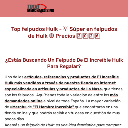
Top felpudos Hulk - 💡 Súper en felpudos
de Hulk 🔴 Precios 2️⃣0️⃣2️⃣6️⃣
¿Estás Buscando Un Felpudo De El Increíble Hulk
Para Regalar?
Uno de los
artículos, referencias y productos de El Increíble
Hulk más vendidos a través de nuestra tienda en internet
especializada en artículos y productos de La Masa,
que tienes,
son los felpudos. Aquí tienes toda la variación de entre los
más
demandados online
a nivel de toda España. La mayor variación
de
«Merch»
de
"El Hombre Increíble"
que encontrarás en una
tienda online y que podrás recibir en tu casa en cuestión de muy
pocos días.
Además
un felpudo de Hulk: es una idea fantástica para comprar