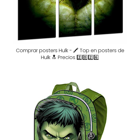
Comprar posters Hulk - 🖍️ Top en posters de
Hulk 🔝 Precios 2️⃣0️⃣2️⃣6️⃣