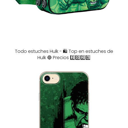
Todo estuches Hulk - 🛍️ Top en estuches de
Hulk 🔵 Precios 2️⃣0️⃣2️⃣6️⃣