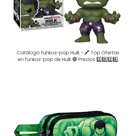
Catálogo funkos-pop Hulk - 🖍️ Top Ofertas
en funkos-pop de Hulk 🔴 Precios 2️⃣0️⃣2️⃣6️⃣