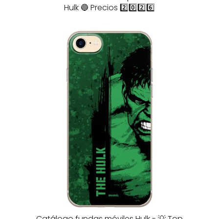
Hulk 🔵 Precios 2️⃣0️⃣2️⃣6️⃣
Catálogo fundas móviles Hulk - 💡 Top