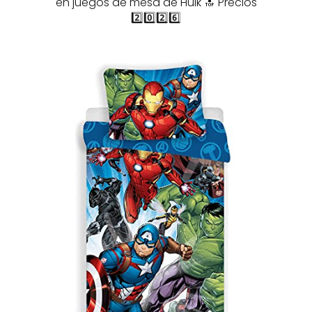
en juegos de mesa de Hulk 🔝 Precios
2️⃣0️⃣2️⃣6️⃣