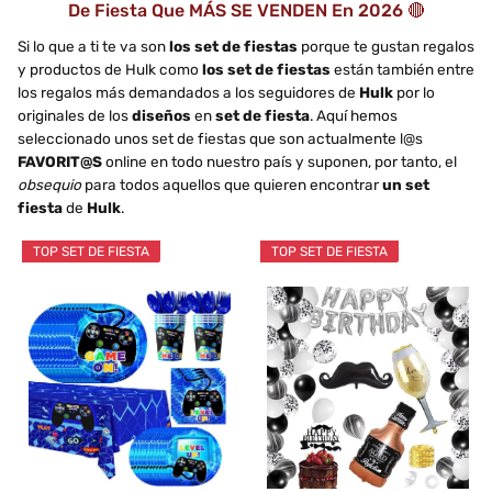
De Fiesta Que MÁS SE VENDEN En 2026 🔴
Si lo que a ti te va son
los set de fiestas
porque te gustan regalos
y productos de Hulk como
los set de fiestas
están también entre
los regalos más demandados a los seguidores de
Hulk
por lo
originales de los
diseños
en
set de fiesta
. Aquí hemos
seleccionado unos set de fiestas que son actualmente l@s
FAVORIT@S
online en todo nuestro país y suponen, por tanto, el
obsequio
para todos aquellos que quieren encontrar
un set
fiesta
de
Hulk
.
TOP SET DE FIESTA
TOP SET DE FIESTA