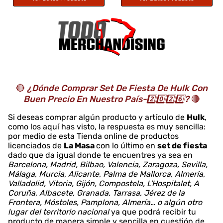
🔴
¿Dónde Comprar Set De Fiesta De Hulk Con
Buen Precio En Nuestro País-2️⃣0️⃣2️⃣6️⃣?
🔴
Si deseas comprar algún producto y artículo de
Hulk
,
como los aquí has visto, la respuesta es muy sencilla:
por medio de esta Tienda online de productos
licenciados de
La Masa
con lo último en
set de fiesta
dado que da igual donde te encuentres ya sea en
Barcelona, Madrid, Bilbao, Valencia, Zaragoza, Sevilla,
Málaga, Murcia, Alicante, Palma de Mallorca, Almería,
Valladolid, Vitoria, Gijón, Compostela, L'Hospitalet, A
Coruña, Albacete, Granada, Tarrasa, Jérez de la
Frontera, Móstoles, Pamplona, Almería… o algún otro
lugar del territorio nacional
ya que podrá recibir tu
producto de manera simple y sencilla en cuestión de