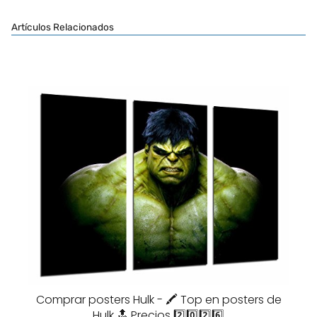
Artículos Relacionados
Comprar posters Hulk - 🖍️ Top en posters de
Hulk 🔝 Precios 2️⃣0️⃣2️⃣6️⃣