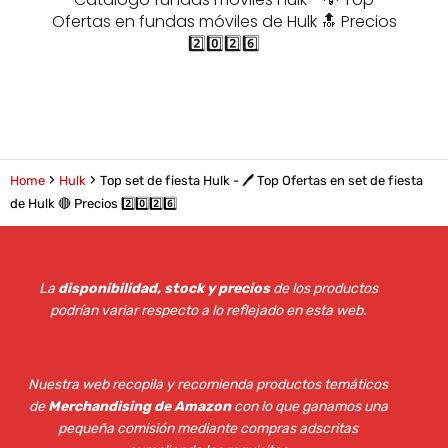
Ofertas en fundas móviles de Hulk 🔝 Precios
2️⃣0️⃣2️⃣6️⃣
Home
Hulk
Top set de fiesta Hulk - 🖊️ Top Ofertas en set de fiesta
de Hulk 🔴 Precios 2️⃣0️⃣2️⃣6️⃣
La
disponibilidad, stock y precios
de los productos
podrían variar respecto a lo reflejado en esta web
.
Nuestra web recopila y recomienda productos temáticos
de
Merchandising de Amazon
con lo que ganamos una
pequeña comisión mediante compras adscritas