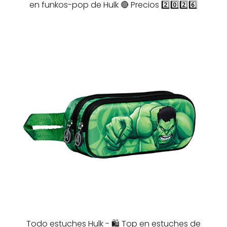
en funkos-pop de Hulk 🔴 Precios 2️⃣0️⃣2️⃣6️⃣
Todo estuches Hulk - 🛍️ Top en estuches de