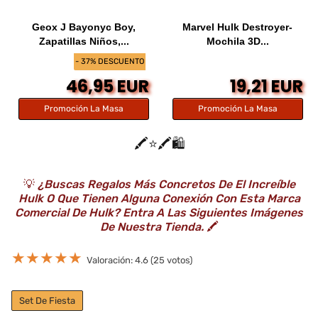
Geox J Bayonyc Boy,
Marvel Hulk Destroyer-
Zapatillas Niños,...
Mochila 3D...
- 37% DESCUENTO
46,95 EUR
19,21 EUR
Promoción La Masa
Promoción La Masa
🖍️⭐️🖍️🛍️
💡
¿Buscas Regalos Más Concretos De El Increíble
Hulk O Que Tienen Alguna Conexión Con Esta Marca
Comercial De Hulk? Entra A Las Siguientes Imágenes
De Nuestra Tienda.
🖍️
★
★
★
★
★
Valoración: 4.6 (25 votos)
Set De Fiesta