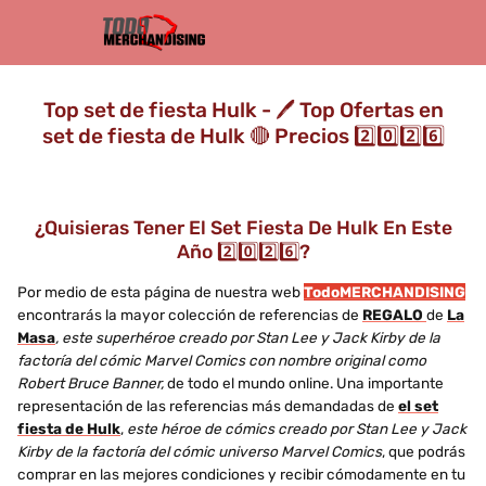
Top set de fiesta Hulk - 🖊️ Top Ofertas en
set de fiesta de Hulk 🔴 Precios 2️⃣0️⃣2️⃣6️⃣
¿Quisieras Tener El Set Fiesta De Hulk En Este
Año 2️⃣0️⃣2️⃣6️⃣?
Por medio de esta página de nuestra web
TodoMERCHANDISING
encontrarás la mayor colección de referencias de
REGALO
de
La
Masa
, este superhéroe creado por Stan Lee y Jack Kirby de la
factoría del cómic Marvel Comics con nombre original como
Robert Bruce Banner,
de todo el mundo online. Una importante
representación de las referencias más demandadas de
el set
fiesta de Hulk
,
este héroe de cómics creado por Stan Lee y Jack
Kirby de la factoría del cómic universo Marvel Comics
, que podrás
comprar en las mejores condiciones y recibir cómodamente en tu