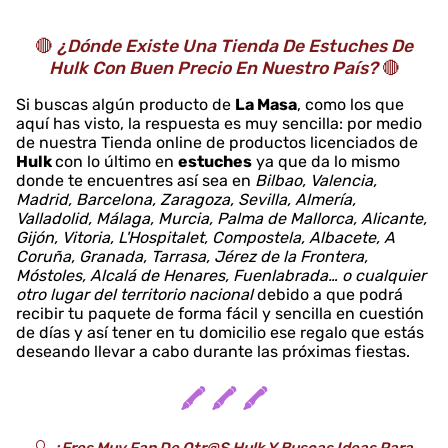
🔴
¿Dónde Existe Una Tienda De Estuches De
Hulk Con Buen Precio En Nuestro País?
🔴
Si buscas algún producto de
La Masa
, como los que
aquí has visto, la respuesta es muy sencilla: por medio
de nuestra Tienda online de productos licenciados de
Hulk
con lo último en
estuches
ya que da lo mismo
donde te encuentres así sea en
Bilbao, Valencia,
Madrid, Barcelona, Zaragoza, Sevilla, Almería,
Valladolid, Málaga, Murcia, Palma de Mallorca, Alicante,
Gijón, Vitoria, L'Hospitalet, Compostela, Albacete, A
Coruña, Granada, Tarrasa, Jérez de la Frontera,
Móstoles, Alcalá de Henares, Fuenlabrada… o cualquier
otro lugar del territorio nacional
debido a que podrá
recibir tu paquete de forma fácil y sencilla en cuestión
de días y así tener en tu domicilio ese regalo que estás
deseando llevar a cabo durante las próximas fiestas.
🖍️ 🖍️ 🖍️