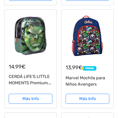
Grande con Material
Pinturas Para Niños 2
Escolar de Los
Compartimentos con
Vengadores
Lapices y Rotuladores
de Colores, Regalos
Para...
14,99€
13,99€
PRIME
PRIME
CERDÁ LIFE'S LITTLE
Marvel Mochila para
MOMENTS Premium,
Niños Avengers
Mochila Infantil 3D
Avengers Hulk
Más Info
Más Info
25x31x10 CM Niños,
Verde (Green), 31 Cm