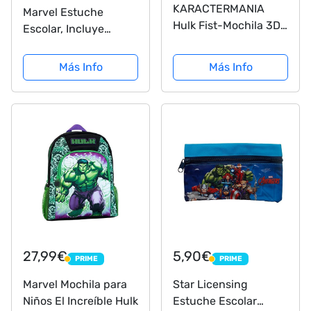
KARACTERMANIA
Marvel Estuche
Hulk Fist-Mochila 3D
Escolar, Incluye
Pequeña, Verde
Material Escolar de
Los Vengadores,
Más Info
Más Info
Estuches Grandes
con Capitan America
Iron Man y Hulk, con
Lapices y Rotuladores
de Colores
27,99€
5,90€
PRIME
PRIME
PRIME
PRIME
Marvel Mochila para
Star Licensing
Niños El Increíble Hulk
Estuche Escolar