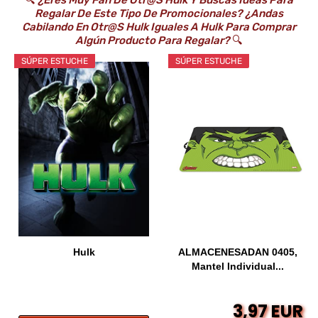
🔍
¿Eres Muy Fan De Otr@s Hulk Y Buscas Ideas Para
Regalar De Este Tipo De Promocionales? ¿Andas
Cabilando En Otr@s Hulk Iguales A Hulk Para Comprar
Algún Producto Para Regalar?
🔍
SÚPER ESTUCHE
SÚPER ESTUCHE
Hulk
ALMACENESADAN 0405,
Mantel Individual...
3,97 EUR