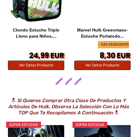
Clondo Estuche Triple
Marvel Hulk Greenmass-
Lleno para Niños,...
Estuche Portatodo...
- 33% DESCUENTO
24,99 EUR
8,30 EUR
Ver Datos Producto
Ver Datos Producto
🖍️ 🖍️ 🖍️
🔝
Si Quieres Comprar Otra Clase De Productos Y
Artículos De Hulk, Observa La Selección Con Lo Más
TOP Que Te Recopilamos A Continuación
🔝
SÚPER ESTUCHE
SÚPER ESTUCHE