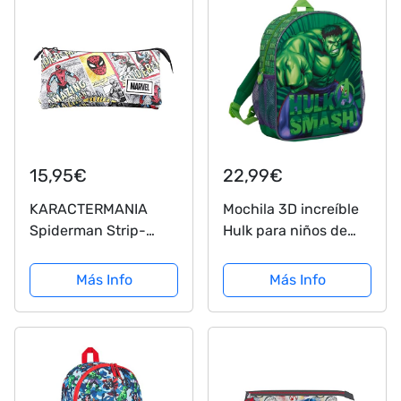
15,95€
22,99€
KARACTERMANIA
Mochila 3D increíble
Spiderman Strip-
Hulk para niños de
Estuche Portatodo
Marvel Vengadores
Triple HS, Beige
escolar, almuerzo y
Más Info
Más Info
viaje