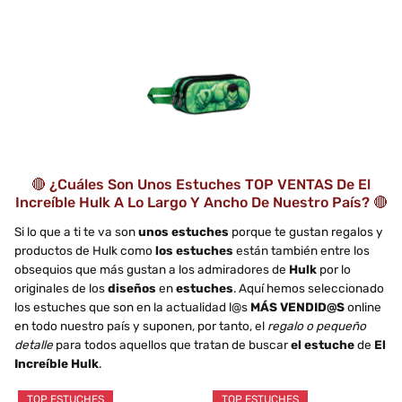
🔴 ¿Cuáles Son Unos Estuches TOP VENTAS De El
Increíble Hulk A Lo Largo Y Ancho De Nuestro País? 🔴
Si lo que a ti te va son
unos estuches
porque te gustan regalos y
productos de Hulk como
los estuches
están también entre los
obsequios que más gustan a los admiradores de
Hulk
por lo
originales de los
diseños
en
estuches
. Aquí hemos seleccionado
los estuches que son en la actualidad l@s
MÁS VENDID@S
online
en todo nuestro país y suponen, por tanto, el
regalo o pequeño
detalle
para todos aquellos que tratan de buscar
el estuche
de
El
Increíble Hulk
.
TOP ESTUCHES
TOP ESTUCHES