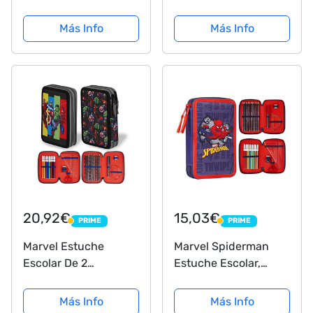
Avengers
PORTAcolores 1
Más Info
Más Info
Marvel CM 20,5X11,5 -
44472/2
20,92€
15,03€
PRIME
PRIME
PRIME
PRIME
Marvel Estuche
Marvel Spiderman
Escolar De 2
Estuche Escolar,
Compartimentos,
Incluye Material
Estuche Escolar
Escolar, Estuche
Más Info
Más Info