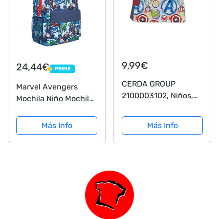
9,99€
24,44€
PRIME
PRIME
CERDA GROUP
Marvel Avengers
2100003102, Niños,
Mochila Niño Mochilas
Multicolor, Único
Escolares Juveniles
Con Superheroes
Más Info
Más Info
Capitan America Iron
Man Hulk Capitana
Thor Regalos Para
Niños y
Adolescentes...