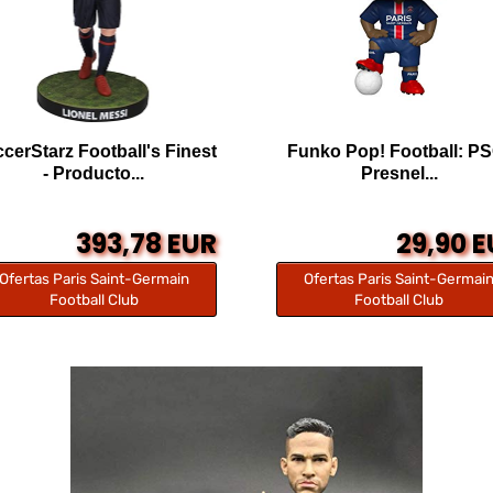
cerStarz Football's Finest
Funko Pop! Football: P
- Producto...
Presnel...
393,78 EUR
29,90 
Ofertas Paris Saint-Germain
Ofertas Paris Saint-Germai
Football Club
Football Club