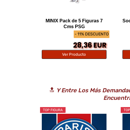
MINIX Pack de 5 Figuras 7
Soc
Cms PSG
- 11% DESCUENTO
28,36 EUR
Ver Producto
🔝
Y Entre Los Más Demandado
Encuentr
TOP FIGURA
TOP