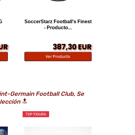
G
SoccerStarz Football's Finest
- Producto...
EUR
387,30 EUR
Ver Producto
nt-Germain Football Club, Se
lección
🔝
TOP FIGURA