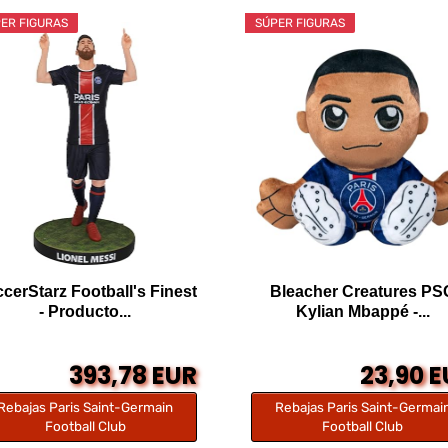
ER FIGURAS
SÚPER FIGURAS
cerStarz Football's Finest
Bleacher Creatures PS
- Producto...
Kylian Mbappé -...
393,78 EUR
23,90 
Rebajas Paris Saint-Germain
Rebajas Paris Saint-Germai
Football Club
Football Club