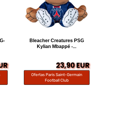
SG-
Bleacher Creatures PSG
Kylian Mbappé -...
EUR
23,90 EUR
n
Ofertas Paris Saint-Germain
Football Club