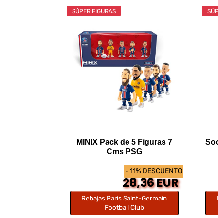
SÚPER FIGURAS
SÚP
MINIX Pack de 5 Figuras 7
Soc
Cms PSG
- 11% DESCUENTO
28,36 EUR
Rebajas Paris Saint-Germain
Football Club