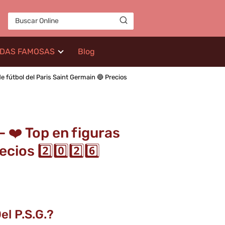
IDAS FAMOSAS
Blog
e fútbol del Paris Saint Germain 🔵 Precios
 ❤️ Top en figuras
ios 2️⃣0️⃣2️⃣6️⃣
el P.S.G.?