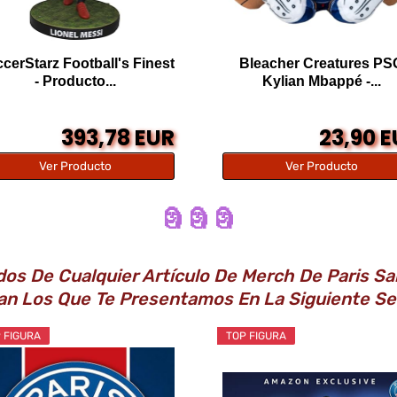
cerStarz Football's Finest
Bleacher Creatures PS
- Producto...
Kylian Mbappé -...
393,78 EUR
23,90 
Ver Producto
Ver Producto
🗿 🗿 🗿
s De Cualquier Artículo De Merch De Paris Sai
an Los Que Te Presentamos En La Siguiente Se
 FIGURA
TOP FIGURA