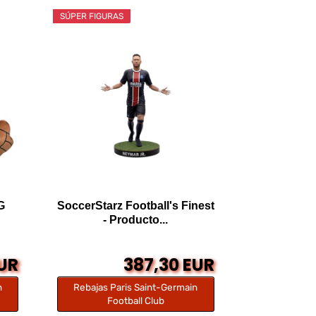
SÚPER FIGURAS
G
SoccerStarz Football's Finest
- Producto...
EUR
387,30 EUR
n
Rebajas Paris Saint-Germain
Football Club