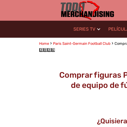
SERIES TV
PELÍCU
Home
Paris Saint-Germain Football Club
Comprar
2️⃣0️⃣2️⃣6️⃣
Comprar figuras P
de equipo de fú
¿Quisiera