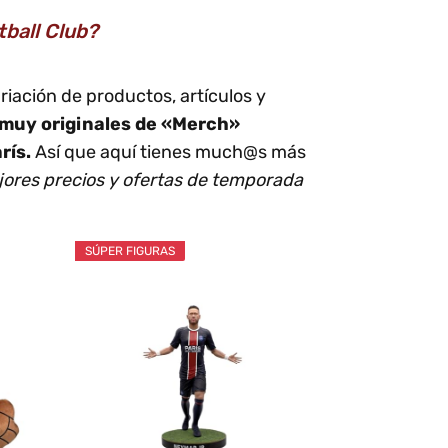
ball Club?
iación de productos, artículos y
muy originales de «Merch»
rís.
Así que aquí tienes much@s más
jores precios y ofertas de temporada
SÚPER FIGURAS