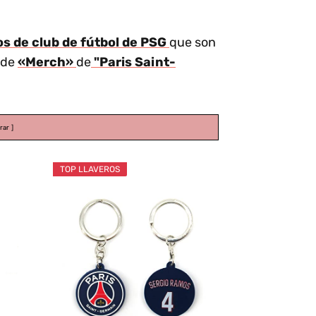
os de club de fútbol de PSG
que son
 de
«Merch»
de
"Paris Saint-
rar
TOP LLAVEROS