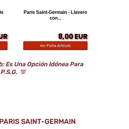
is
Paris Saint-Germain - Llavero
con...
EUR
8,00 EUR
Ver Ficha Artículo
b: Es Una Opción Idónea Para
 P.S.G.
💯
PARIS SAINT-GERMAIN