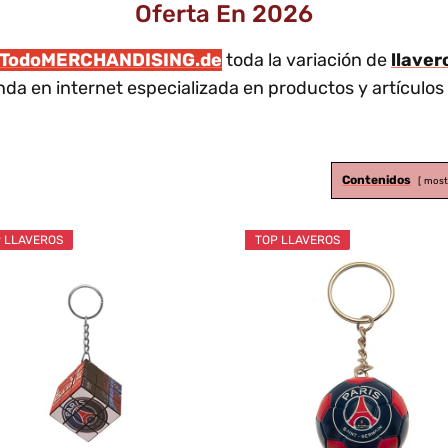
Oferta En 2026
TodoMERCHANDISING.de
toda la variación de
llaver
nda en internet especializada en productos y artículos
Contenidos
most
 LLAVEROS
TOP LLAVEROS