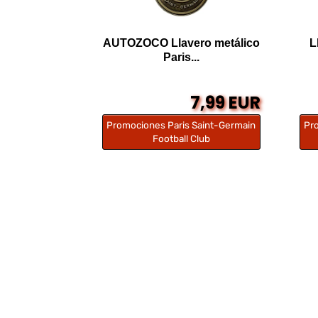
AUTOZOCO Llavero metálico
L
Paris...
7,99 EUR
Promociones Paris Saint-Germain
Pr
Football Club