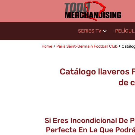
SERIES TV
PELÍCU
Home
Paris Saint-Germain Football Club
Catálog
Catálogo llaveros 
de c
Si Eres Incondicional De 
Perfecta En La Que Podrás