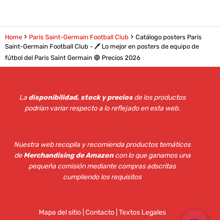
Home
Paris Saint-Germain Football Club
Catálogo posters Paris
Saint-Germain Football Club - 🖊️ Lo mejor en posters de equipo de
fútbol del Paris Saint Germain 🔵 Precios 2026
La
disponibilidad, stock y precios
de los productos
podrían variar respecto a lo reflejado en esta web
.
Nuestra web recopila y recomienda productos temáticos
de
Merchandising de Amazon
con lo que ganamos una
pequeña comisión mediante compras adscritas
cumpliendo los requisitos
Mapa del sitio
|
Contacto | Textos Legales