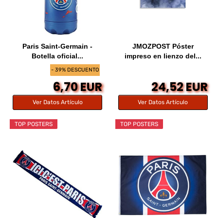
Paris Saint-Germain -
JMOZPOST Póster
Botella oficial...
impreso en lienzo del...
- 39% DESCUENTO
6,70 EUR
24,52 EUR
Ver Datos Artículo
Ver Datos Artículo
TOP POSTERS
TOP POSTERS