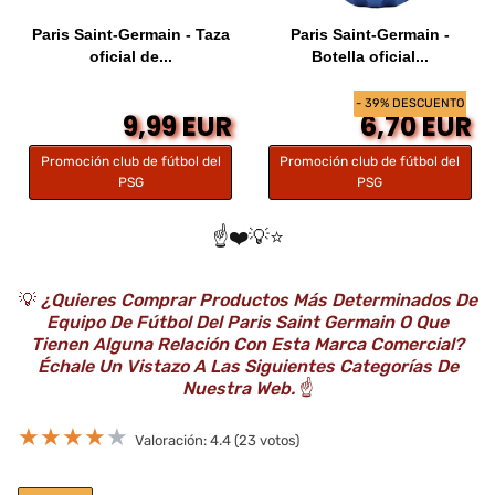
Paris Saint-Germain - Taza
Paris Saint-Germain -
oficial de...
Botella oficial...
- 39% DESCUENTO
9,99 EUR
6,70 EUR
Promoción club de fútbol del
Promoción club de fútbol del
PSG
PSG
☝️❤️💡⭐️
💡
¿Quieres Comprar Productos Más Determinados De
Equipo De Fútbol Del Paris Saint Germain O Que
Tienen Alguna Relación Con Esta Marca Comercial?
Échale Un Vistazo A Las Siguientes Categorías De
Nuestra Web.
☝️
★
★
★
★
★
Valoración: 4.4 (23 votos)