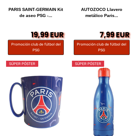
PARIS SAINT-GERMAIN Kit
AUTOZOCO Llavero
de aseo PSG -...
metálico Paris...
19,99 EUR
7,99 EUR
Promoción club de fútbol del
Promoción club de fútbol del
PSG
PSG
SÚPER PÓSTER
SÚPER PÓSTER