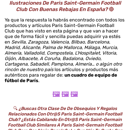
Ilustraciones De Paris Saint-Germain Football
Club Con Buenas Rebajas En España?
🔴
Ya que la respuesta la habrás encontrado con todos los
productos y artículos Paris Saint-Germain Football
Club que has visto en esta página y que van a hacer
que de forma fácil y sencilla puedas adquirir ya estés
en
Sevilla, Zaragoza, Valencia, Bilbao, Barcelona,
Madrid, Alicante, Palma de Mallorca, Málaga, Murcia,
Almería, Valladolid, Compostela, L'Hospitalet, Vitoria,
Gijón, Albacete, A Coruña, Badalona, Oviedo,
Cartagena, Sabadell, Pamplona, Almería… o algún otro
rincón de nuestro país
los artículos y productos más
auténticos para regalar de:
un cuadro de equipo de
fútbol de París
.
🖼️ 🖼️ 🖼️
🔍
¿Buscas Otra Clase De De Obsequios Y Regalos
Relacionados Con Otr@s Paris Saint-Germain Football
Club? ¿Estás Cabilando En Otr@s Paris Saint-Germain
Football Club Similares A Paris Saint-Germain Football