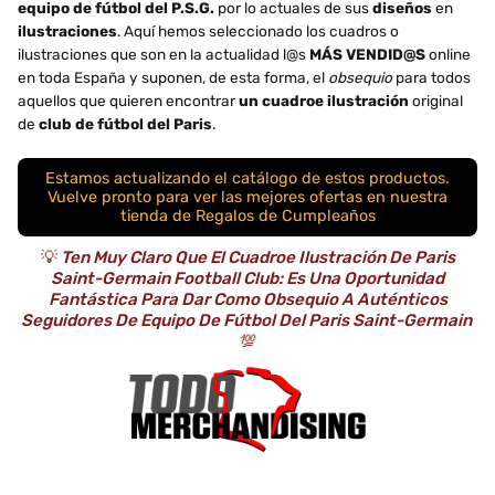
equipo de fútbol del P.S.G.
por lo actuales de sus
diseños
en
ilustraciones
. Aquí hemos seleccionado los cuadros o
ilustraciones que son en la actualidad l@s
MÁS VENDID@S
online
en toda España y suponen, de esta forma, el
obsequio
para todos
aquellos que quieren encontrar
un cuadroe ilustración
original
de
club de fútbol del Paris
.
Estamos actualizando el catálogo de estos productos.
Vuelve pronto para ver las mejores ofertas en nuestra
tienda de Regalos de Cumpleaños
💡
Ten Muy Claro Que El Cuadroe Ilustración De Paris
Saint-Germain Football Club: Es Una Oportunidad
Fantástica Para Dar Como Obsequio A Auténticos
Seguidores De Equipo De Fútbol Del Paris Saint-Germain
💯