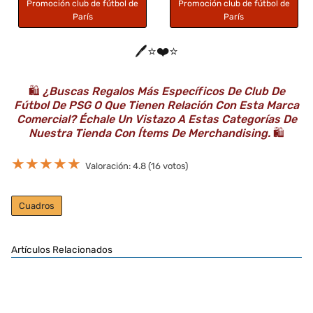
Promoción club de fútbol de
Promoción club de fútbol de
París
París
🖊️⭐️❤️⭐️
🛍️
¿Buscas Regalos Más Específicos De Club De
Fútbol De PSG O Que Tienen Relación Con Esta Marca
Comercial? Échale Un Vistazo A Estas Categorías De
Nuestra Tienda Con Ítems De Merchandising.
🛍️
★
★
★
★
★
Valoración: 4.8 (16 votos)
Cuadros
Artículos Relacionados