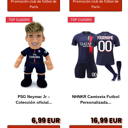
Promoción club de fútbol de
Promoción club de fútbol de
París
París
TOP CUADRO
TOP CUADRO
PSG Neymar Jr –
NHNKR Camiseta Futbol
Colección oficial...
Personalizada...
6,99 EUR
16,99 EUR