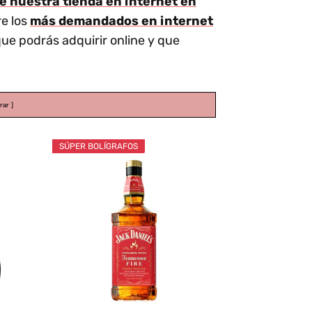
e nuestra tienda en internet en
re los
más demandados en internet
ue podrás adquirir online y que
rar
SÚPER BOLÍGRAFOS