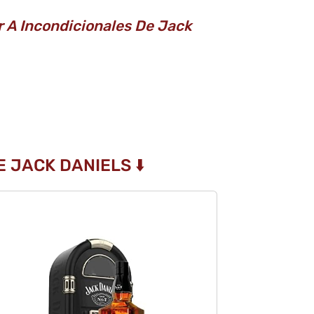
r A Incondicionales De Jack
 JACK DANIELS ⬇️