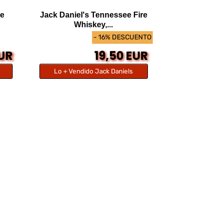
ee
Jack Daniel's Tennessee Fire
Whiskey,...
- 16% DESCUENTO
EUR
19,50 EUR
Lo + Vendido Jack Daniels