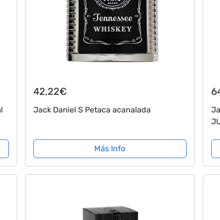
42,22€
6
l
Jack Daniel S Petaca acanalada
Ja
JU
Más Info