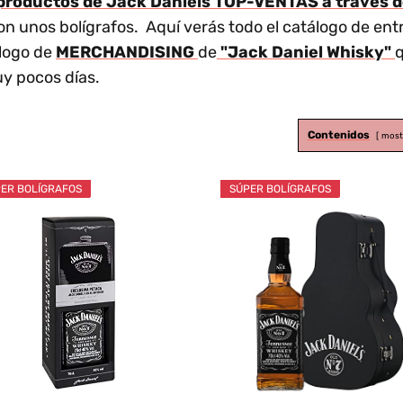
y productos de Jack Daniels TOP-VENTAS a través d
on unos bolígrafos. Aquí verás todo el catálogo de ent
álogo de
MERCHANDISING
de
"Jack Daniel Whisky"
q
y pocos días.
Contenidos
most
ER BOLÍGRAFOS
SÚPER BOLÍGRAFOS