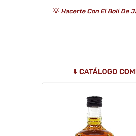
💡
Hacerte Con El Boli De J
⬇️ CATÁLOGO COM