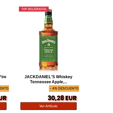
TOP BOLÍGRAFOS
Fire
JACKDANIEL'S Whiskey
Tennessee Apple,...
UENTO
- 4% DESCUENTO
EUR
30,28 EUR
Ver Artículo