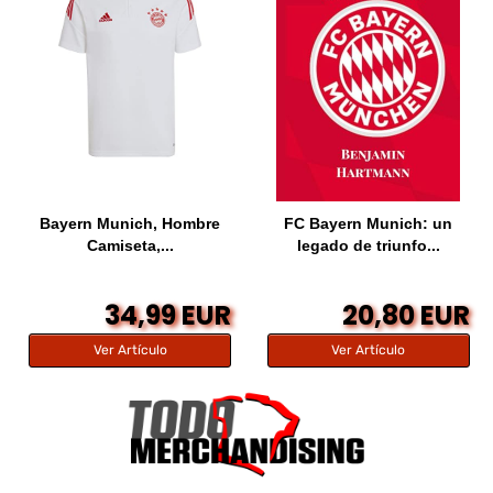
Bayern Munich, Hombre
FC Bayern Munich: un
Camiseta,...
legado de triunfo...
34,99 EUR
20,80 EUR
Ver Artículo
Ver Artículo