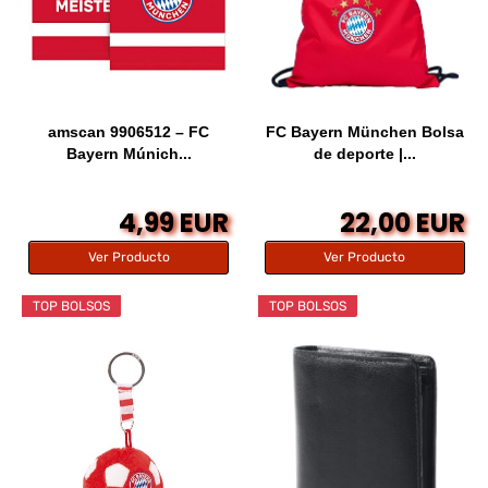
amscan 9906512 – FC
FC Bayern München Bolsa
Bayern Múnich...
de deporte |...
4,99 EUR
22,00 EUR
Ver Producto
Ver Producto
TOP BOLSOS
TOP BOLSOS