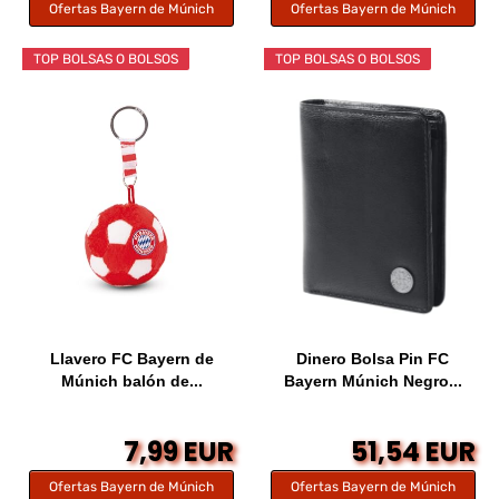
Ofertas Bayern de Múnich
Ofertas Bayern de Múnich
TOP BOLSAS O BOLSOS
TOP BOLSAS O BOLSOS
Llavero FC Bayern de
Dinero Bolsa Pin FC
Múnich balón de...
Bayern Múnich Negro...
7,99 EUR
51,54 EUR
Ofertas Bayern de Múnich
Ofertas Bayern de Múnich