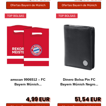
Ofertas Bayern de Múnich
Ofertas Bayern de Múnich
TOP BOLSAS
TOP BOLSAS
amscan 9906512 – FC
Dinero Bolsa Pin FC
Bayern Múnich...
Bayern Múnich Negro...
4,99 EUR
51,54 EUR