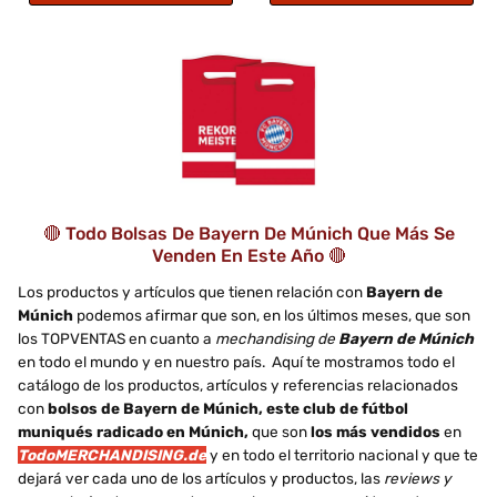
🔴 Todo Bolsas De Bayern De Múnich Que Más Se
Venden En Este Año 🔴
Los productos y artículos que tienen relación con
Bayern de
Múnich
podemos afirmar que son, en los últimos meses, que son
los TOPVENTAS en cuanto a
mechandising de
Bayern de Múnich
en todo el mundo y en nuestro país. Aquí te mostramos todo el
catálogo de los productos, artículos y referencias relacionados
con
bolsos de Bayern de Múnich, este club de fútbol
muniqués radicado en Múnich,
que son
los más vendidos
en
TodoMERCHANDISING.de
y en todo el territorio nacional y que te
dejará ver cada uno de los artículos y productos, las
reviews y