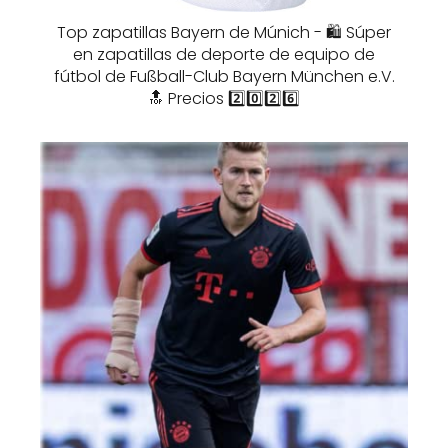
Top zapatillas Bayern de Múnich - 🛍️ Súper
en zapatillas de deporte de equipo de
fútbol de Fußball-Club Bayern München e.V.
🔝 Precios 2️⃣0️⃣2️⃣6️⃣