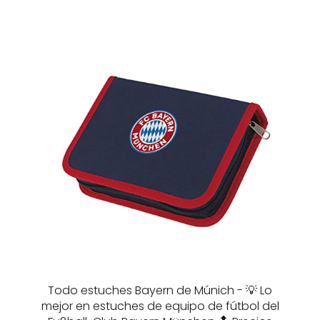
Todo estuches Bayern de Múnich - 💡 Lo
mejor en estuches de equipo de fútbol del