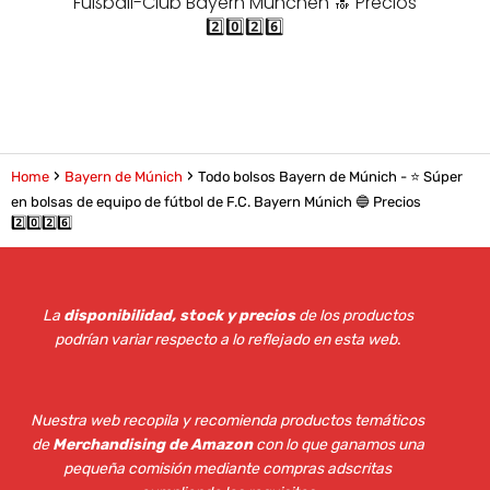
Fußball-Club Bayern München 🔝 Precios
2️⃣0️⃣2️⃣6️⃣
Home
Bayern de Múnich
Todo bolsos Bayern de Múnich - ⭐️ Súper
en bolsas de equipo de fútbol de F.C. Bayern Múnich 🔵 Precios
2️⃣0️⃣2️⃣6️⃣
La
disponibilidad, stock y precios
de los productos
podrían variar respecto a lo reflejado en esta web
.
Nuestra web recopila y recomienda productos temáticos
de
Merchandising de Amazon
con lo que ganamos una
pequeña comisión mediante compras adscritas