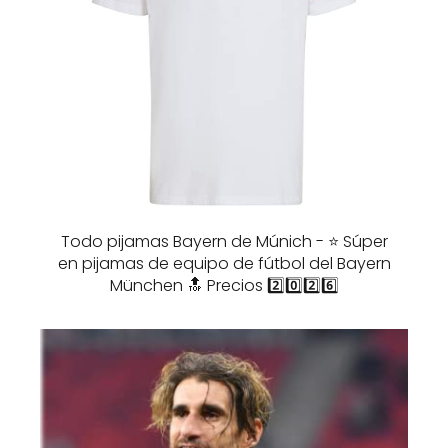
Todo pijamas Bayern de Múnich - ⭐️ Súper
en pijamas de equipo de fútbol del Bayern
München 🔝 Precios 2️⃣0️⃣2️⃣6️⃣