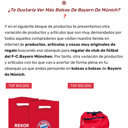
🔴
¿Te Gustaría Ver Más Bolsos De Bayern De Múnich?
❓
Y en el siguiente bloque de productos te presentamos otra
variación de productos y artículos que son muy demandados por
todos aquellos compradores que visitan nuestra tienda en
internet de
productos, artículos y cosas muy originales de
regalo
buscando ese obsequio para
regalar de club de fútbol
del F-C.Bayern München.
Por tanto, otra variación de productos
y artículos con los que vas a acertar de forma plena en tu
obsequio ya que andas pensando en
bolsas o bolsos
de
Bayern
de Múnich
.
TOP BOLSOS
TOP BOLSOS