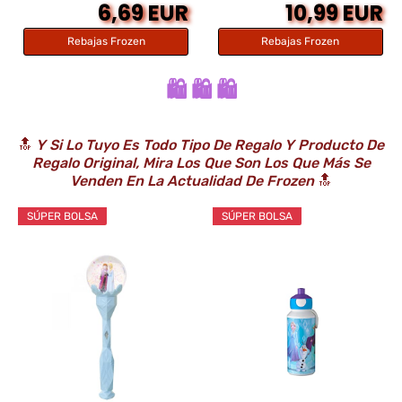
6,69 EUR
10,99 EUR
Rebajas Frozen
Rebajas Frozen
🛍️ 🛍️ 🛍️
🔝
Y Si Lo Tuyo Es Todo Tipo De Regalo Y Producto De
Regalo Original, Mira Los Que Son Los Que Más Se
Venden En La Actualidad De Frozen
🔝
SÚPER BOLSA
SÚPER BOLSA