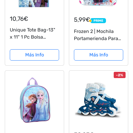
10,76€
5,99€
PRIME
PRIME
Unique Tote Bag-13"
Frozen 2 | Mochila
x 11" 1 Pc Bolsa
Portamerienda Para
Grande de Plástico-
Niños Y Niñas - Bolsa
Fiesta de Frozen 2 de
De Cuerdas Para
Más Info
Más Info
Disney-33cm x 28cm,
Merienda Infantil -
multicolor (77323)
Bolsa Saco Para El
Almuerzo
-2%