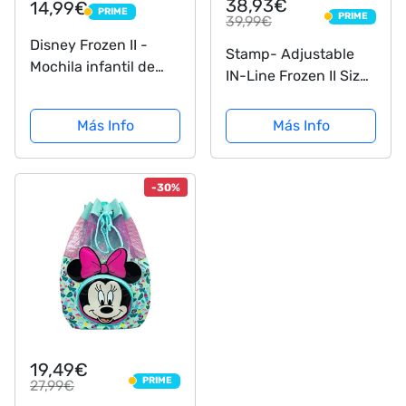
38,93€
14,99€
PRIME
PRIME
PRIME
39,99€
PRIME
Disney Frozen II -
Stamp- Adjustable
Mochila infantil de
IN-Line Frozen II Size
Elsa y Anna
30-33 Disney, Color
azul, Talla (RN244302)
Más Info
Más Info
-30%
19,49€
PRIME
27,99€
PRIME