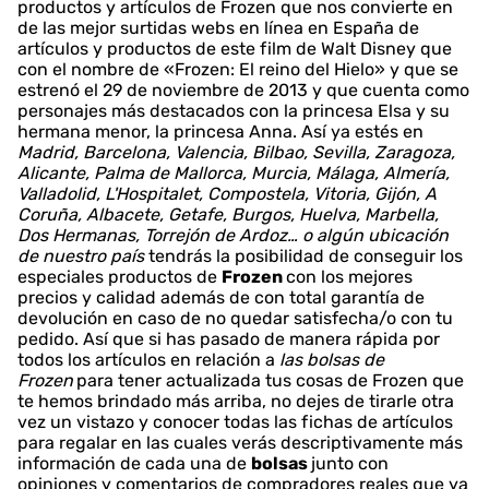
productos y artículos de Frozen que nos convierte en
de las mejor surtidas webs en línea en España de
artículos y productos de este film de Walt Disney que
con el nombre de «Frozen: El reino del Hielo» y que se
estrenó el 29 de noviembre de 2013 y que cuenta como
personajes más destacados con la princesa Elsa y su
hermana menor, la princesa Anna. Así ya estés en
Madrid, Barcelona, Valencia, Bilbao, Sevilla, Zaragoza,
Alicante, Palma de Mallorca, Murcia, Málaga, Almería,
Valladolid, L'Hospitalet, Compostela, Vitoria, Gijón, A
Coruña, Albacete, Getafe, Burgos, Huelva, Marbella,
Dos Hermanas, Torrejón de Ardoz… o algún ubicación
de nuestro país
tendrás la posibilidad de conseguir los
especiales productos de
Frozen
con los mejores
precios y calidad además de con total garantía de
devolución en caso de no quedar satisfecha/o con tu
pedido. Así que si has pasado de manera rápida por
todos los artículos en relación a
las bolsas de
Frozen
para tener actualizada tus cosas de Frozen que
te hemos brindado más arriba, no dejes de tirarle otra
vez un vistazo y conocer todas las fichas de artículos
para regalar en las cuales verás descriptivamente más
información de cada una de
bolsas
junto con
opiniones y comentarios de compradores reales que ya