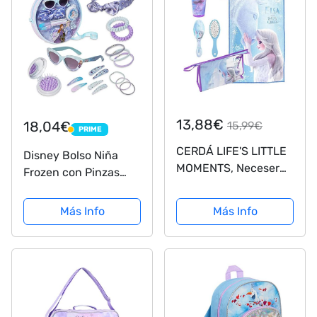
13,88€
18,04€
15,99€
PRIME
PRIME
CERDÁ LIFE'S LITTLE
Disney Bolso Niña
MOMENTS, Neceser
Frozen con Pinzas
Infantil Completo de
Gomas Accesorios
Frozen II-Licencia
Pelo Niña
Más Info
Más Info
Oficial Disney para
Niñas, Azul,
Especialmente
recomendado 2 a 8
años