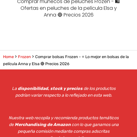
Comprar muñecos de peluches Frozen - 🛍️
Ofertas en peluches de la película Elsa y
Anna 🔵 Precios 2026
Home
Frozen
Comprar bolsas Frozen - ⭐️ Lo mejor en bolsas de la
película Anna y Elsa 🔴 Precios 2026
La
disponibilidad, stock y precios
de los productos
podrían variar respecto a lo reflejado en esta web
.
Nuestra web recopila y recomienda productos temáticos
de
Merchandising de Amazon
con lo que ganamos una
pequeña comisión mediante compras adscritas