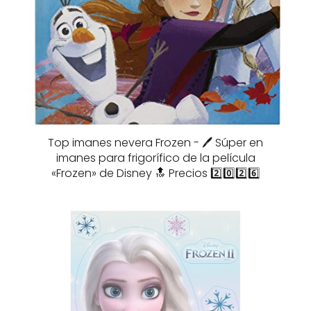
Top imanes nevera Frozen - 🖊️ Súper en
imanes para frigorífico de la película
«Frozen» de Disney 🔝 Precios 2️⃣0️⃣2️⃣6️⃣