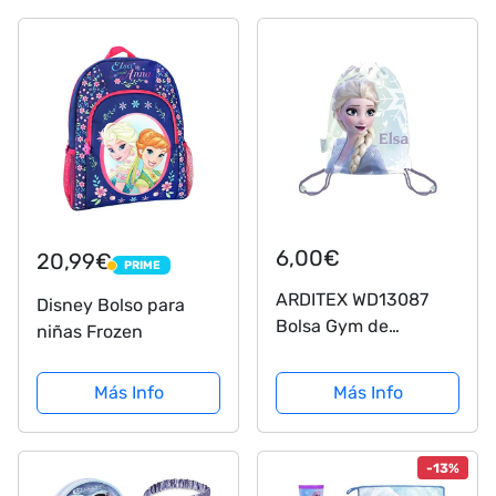
Viajes y Tiempo Libre
con Princesas Elsa y
Ana - Mochila
Gimnasio...
6,00€
20,99€
PRIME
PRIME
ARDITEX WD13087
Disney Bolso para
Bolsa Gym de
niñas Frozen
33X44cm de Disney-
Frozen II
Más Info
Más Info
-13%