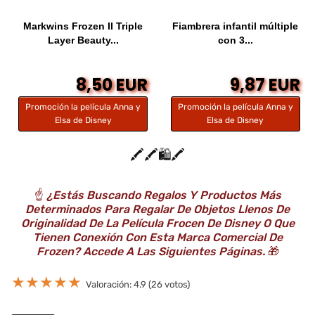
Markwins Frozen II Triple
Fiambrera infantil múltiple
Layer Beauty...
con 3...
8,50 EUR
9,87 EUR
Promoción la película Anna y
Promoción la película Anna y
Elsa de Disney
Elsa de Disney
🖍️🖍️🛍️🖍️
☝️
¿Estás Buscando Regalos Y Productos Más
Determinados Para Regalar De Objetos Llenos De
Originalidad De La Película Frocen De Disney O Que
Tienen Conexión Con Esta Marca Comercial De
Frozen? Accede A Las Siguientes Páginas.
🎁
★
★
★
★
★
Valoración: 4.9 (26 votos)