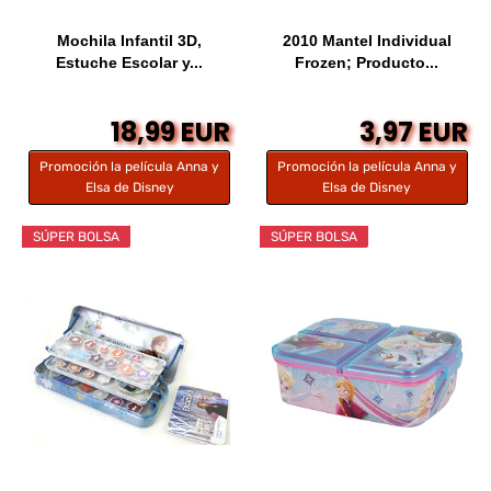
Mochila Infantil 3D,
2010 Mantel Individual
Estuche Escolar y...
Frozen; Producto...
18,99 EUR
3,97 EUR
Promoción la película Anna y
Promoción la película Anna y
Elsa de Disney
Elsa de Disney
SÚPER BOLSA
SÚPER BOLSA