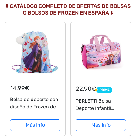
⬇️ CATÁLOGO COMPLETO DE OFERTAS DE BOLSAS
O BOLSOS DE FROZEN EN ESPAÑA ⬇️
14,99€
22,90€
PRIME
PRIME
Bolsa de deporte con
PERLETTI Bolsa
diseño de Frozen de
Deporte Infantil
Disney, con 2 lazos,
Disney Frozen 2 con
Elsa Anna, con llavero
Bandolera - Bolso
Más Info
Más Info
Olaf, azul (Azul) -
Deportivo para Niñas
LBAMZMPN1534