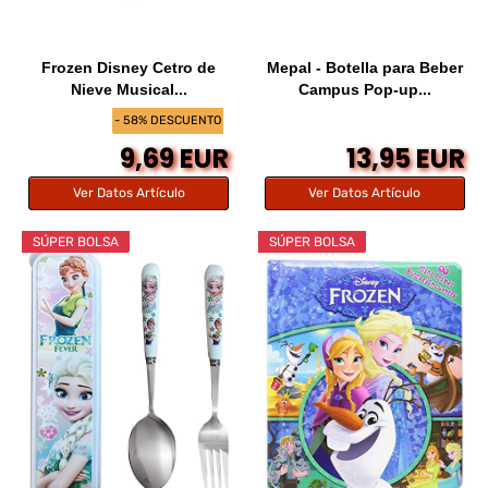
Frozen Disney Cetro de
Mepal - Botella para Beber
Nieve Musical...
Campus Pop-up...
- 58% DESCUENTO
9,69 EUR
13,95 EUR
Ver Datos Artículo
Ver Datos Artículo
SÚPER BOLSA
SÚPER BOLSA