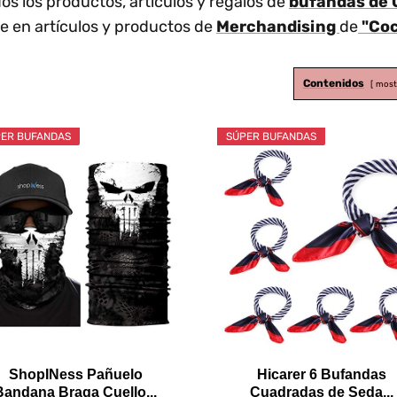
s los productos, artículos y regalos de
bufandas de
e en artículos y productos de
Merchandising
de
"Coc
Contenidos
most
ER BUFANDAS
SÚPER BUFANDAS
ShopINess Pañuelo
Hicarer 6 Bufandas
Bandana Braga Cuello...
Cuadradas de Seda...