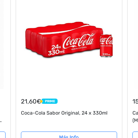
21,60€
1
PRIME
PRIME
Coca-Cola Sabor Original, 24 x 330ml
Ca
(M
Más Info