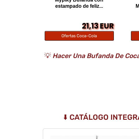
estampado de feliz...
M
21,13 EUR
Ofertas Coca-Cola
💡
Hacer Una Bufanda De Coca-
⬇️ CATÁLOGO INTEG