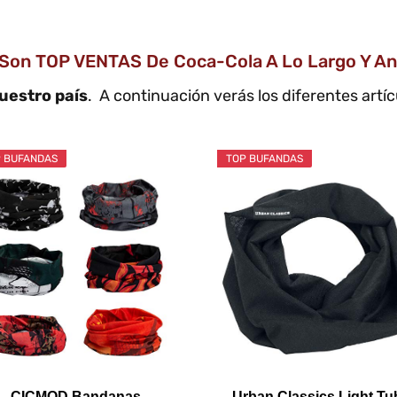
 Son TOP VENTAS De Coca-Cola A Lo Largo Y An
uestro país
. A continuación verás los diferentes artí
 BUFANDAS
TOP BUFANDAS
CICMOD Bandanas
Urban Classics Light Tu