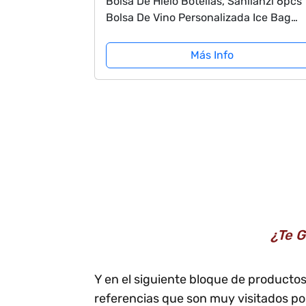
Bolsa De Hielo Botellas, Sanlianzi 6pcs
Bolsa De Vino Personalizada Ice Bag
Transparente Bolsa De Refrigeración c
Asa para Champán Cerveza Fría Helad
Más Info
¿Te G
Y en el siguiente bloque de productos
referencias que son muy visitados po