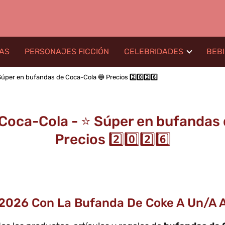
LAS
PERSONAJES FICCIÓN
CELEBRIDADES
BEB
úper en bufandas de Coca-Cola 🔵 Precios 2️⃣0️⃣2️⃣6️⃣
Coca-Cola - ⭐️ Súper en bufandas 
Precios 2️⃣0️⃣2️⃣6️⃣
 2026 Con La Bufanda De Coke A Un/a 