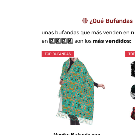
🔴 ¿Qué Bufandas
unas bufandas que más venden en
n
en
2️⃣0️⃣2️⃣6️⃣
son los
más vendidos:
TOP BUFANDAS
TOP
Mypiky Bufanda con