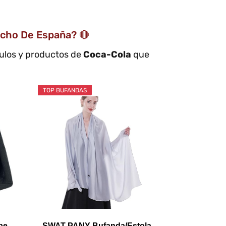
cho De España? 🔴
culos y productos de
Coca-Cola
que
TOP BUFANDAS
be
SWAT PANY Bufanda/Estola