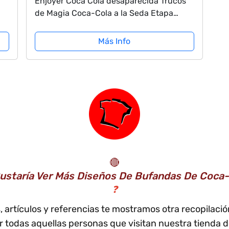
Enjoyer Coca Cola desaparecida Trucos
de Magia Coca-Cola a la Seda Etapa
on
mágica Primer Plano Accesorios mágicos
as
Mentalismo Truco mágico
Más Info
🔴
ustaría Ver Más Diseños De Bufandas De Coca
❓
, artículos y referencias te mostramos otra recopilació
r todas aquellas personas que visitan nuestra tienda 