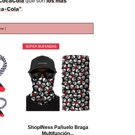
 CocaCola
que son
los más
a-Cola"
.
rar
SÚPER BUFANDAS
ShopINess Pañuelo Braga
Multifunción...