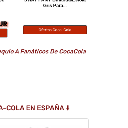
Gris Para...
EUR
Ofertas Coca-Cola
equio A Fanáticos De CocaCola
-COLA EN ESPAÑA ⬇️