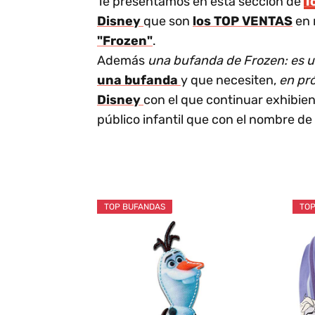
Te presentamos en esta sección de
T
Disney
que son
los TOP VENTAS
en 
"Frozen"
.
Además
una bufanda de Frozen: es un
una bufanda
y que necesiten,
en pr
Disney
con el que continuar exhibie
público infantil que con el nombre de
TOP BUFANDAS
TOP