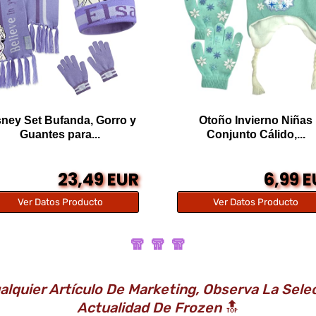
sney Set Bufanda, Gorro y
Otoño Invierno Niñas
Guantes para...
Conjunto Cálido,...
23,49 EUR
6,99 
Ver Datos Producto
Ver Datos Producto
🧣 🧣 🧣
ualquier Artículo De Marketing, Observa La Sel
Actualidad De Frozen
🔝