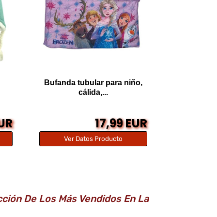
Bufanda tubular para niño,
cálida,...
EUR
17,99 EUR
Ver Datos Producto
ección De Los Más Vendidos En La