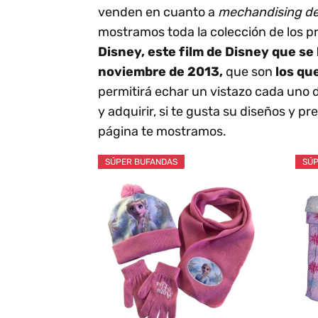
venden en cuanto a
mechandising d
mostramos toda la colección de los p
Disney, este film de Disney que se 
noviembre de 2013,
que son
los qu
permitirá echar un vistazo cada uno d
y adquirir, si te gusta su diseños y p
página te mostramos.
SÚPER BUFANDAS
SÚP