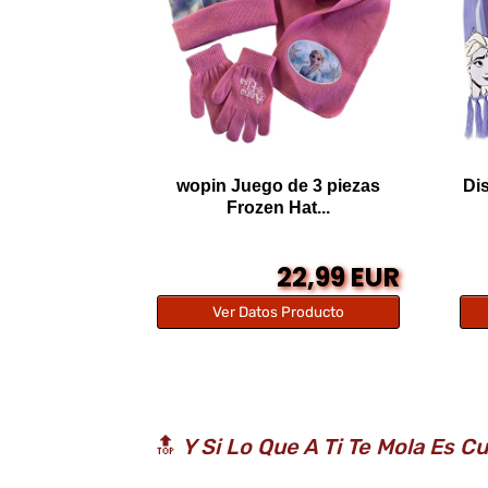
wopin Juego de 3 piezas
Di
Frozen Hat...
22,99 EUR
Ver Datos Producto
🔝
Y Si Lo Que A Ti Te Mola Es C