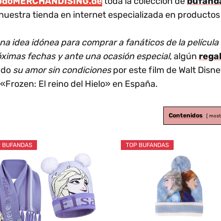
odoMERCHANDISING.de
toda la colección de
bufanda
nuestra tienda en internet especializada en productos 
a idea idónea para comprar a fanáticos de la película
óximas fechas y ante una ocasión especial
, algún
regal
ndo
su amor sin condiciones
por este film de Walt Disn
 «Frozen: El reino del Hielo» en España.
Contenidos
most
 BUFANDAS
TOP BUFANDAS