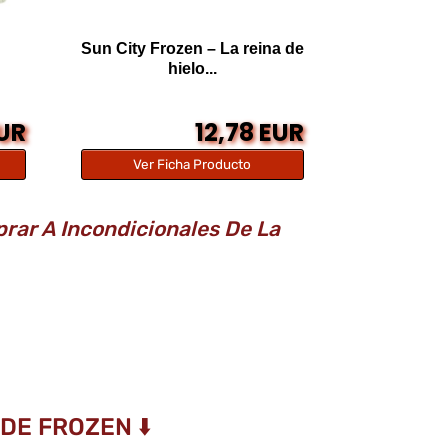
Sun City Frozen – La reina de
hielo...
EUR
12,78 EUR
Ver Ficha Producto
rar A Incondicionales De La
DE FROZEN ⬇️