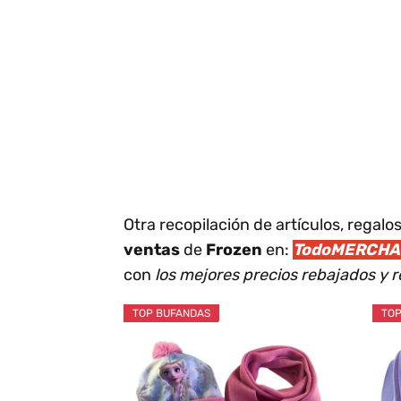
Otra recopilación de artículos, rega
ventas
de
Frozen
en:
TodoMERCHAN
con
los mejores precios rebajados y
TOP BUFANDAS
TOP