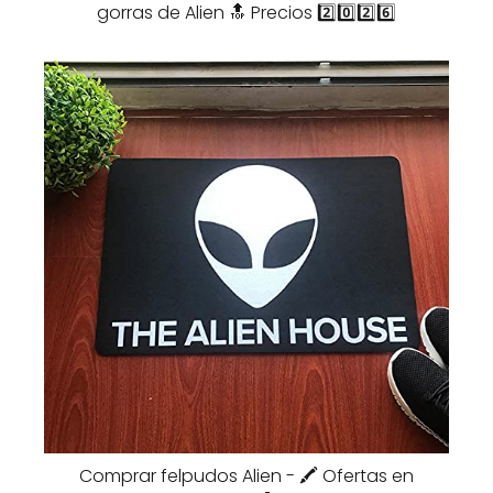
gorras de Alien 🔝 Precios 2️⃣0️⃣2️⃣6️⃣
Comprar felpudos Alien - 🖍️ Ofertas en