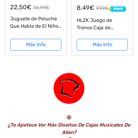
22,50€
8,49€
36,99€
9,99€
PRIME
PRIME
Juguete de Peluche
HLZK Juego de
Que Habla de El Niño
Tronos Caja de
de Star Wars con
música de Madera,
Sonidos del Personaje
Caja de Madera
Más Info
Más Info
y Accesorios,
manivela de Madera
Juguete de The
Tallada Antigua Cajas
Mandalorian para
Musicales Mejor
niños a Partir de 3
cumpleaños
años
🔴
¿Te Apetece Ver Más Diseños De Cajas Musicales De
Alien?