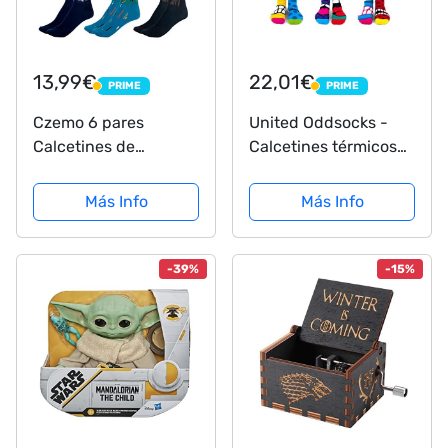
13,99€
22,01€
PRIME
PRIME
PRIME
PRIME
Czemo 6 pares
United Oddsocks -
Calcetines de
Calcetines térmicos
Algodón Hombre y
para hombres 6 -
Mujer Arte Retro
Modelo: The Stress
Más Info
Más Info
Pinturas Famosas
Heads, colorido, Talla:
Calcetines
39-46
-39%
-15%