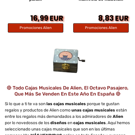
16,99 EUR
8,83 EUR
Promociones Alien
Promociones Alien
🔴 Todo Cajas Musicales De Alien, El Octavo Pasajero,
Que Más Se Venden En Este Año En España 🔴
Si lo que a ti te va son
las cajas musicales
porque te gustan
regalos y productos de Alien como
unas cajas musicales
están
entre los regalos más demandados a los admiradores de
Alien
por lo novedosos de los
diseños
en
cajas musicales
. Aquí hemos
seleccionado unas cajas musicales que son en las últimas