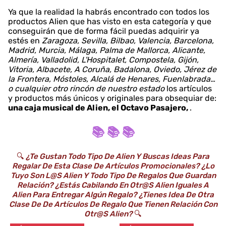
Ya que la realidad la habrás encontrado con todos los
productos Alien que has visto en esta categoría y que
conseguirán que de forma fácil puedas adquirir ya
estés en
Zaragoza, Sevilla, Bilbao, Valencia, Barcelona,
Madrid, Murcia, Málaga, Palma de Mallorca, Alicante,
Almería, Valladolid, L'Hospitalet, Compostela, Gijón,
Vitoria, Albacete, A Coruña, Badalona, Oviedo, Jérez de
la Frontera, Móstoles, Alcalá de Henares, Fuenlabrada…
o cualquier otro rincón de nuestro estado
los artículos
y productos más únicos y originales para obsequiar de:
una caja musical de Alien, el Octavo Pasajero,
.
📚 📚 📚
🔍
¿Te Gustan Todo Tipo De Alien Y Buscas Ideas Para
Regalar De Esta Clase De Artículos Promocionales? ¿Lo
Tuyo Son L@s Alien Y Todo Tipo De Regalos Que Guardan
Relación? ¿Estás Cabilando En Otr@s Alien Iguales A
Alien Para Entregar Algún Regalo? ¿Tienes Idea De Otra
Clase De De Artículos De Regalo Que Tienen Relación Con
Otr@s Alien?
🔍