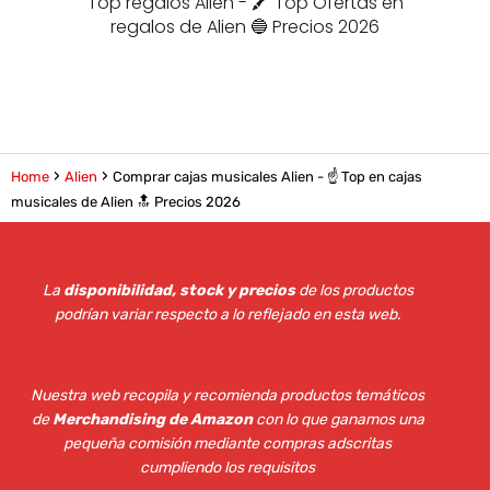
Top regalos Alien - 🖍️ Top Ofertas en
regalos de Alien 🔵 Precios 2026
Home
Alien
Comprar cajas musicales Alien - ☝️ Top en cajas
musicales de Alien 🔝 Precios 2026
La
disponibilidad, stock y precios
de los productos
podrían variar respecto a lo reflejado en esta web
.
Nuestra web recopila y recomienda productos temáticos
de
Merchandising de Amazon
con lo que ganamos una
pequeña comisión mediante compras adscritas
cumpliendo los requisitos