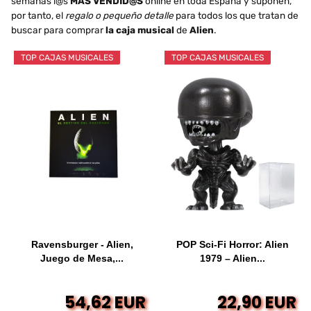
semanas l@s
MÁS VENDID@S
online en toda España y suponen,
por tanto, el
regalo o pequeño detalle
para todos los que tratan de
buscar para comprar
la caja musical
de
Alien
.
TOP CAJAS MUSICALES
TOP CAJAS MUSICALES
Ravensburger - Alien,
POP Sci-Fi Horror: Alien
Juego de Mesa,...
1979 – Alien...
54,62 EUR
22,90 EUR