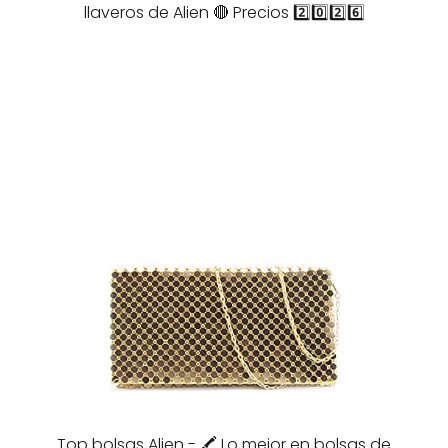
llaveros de Alien 🔴 Precios 2️⃣0️⃣2️⃣6️⃣
Top bolsas Alien - 🖍️ Lo mejor en bolsas de