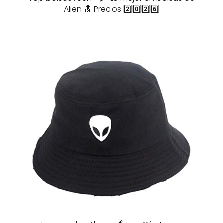
Alien 🔝 Precios 2️⃣0️⃣2️⃣6️⃣