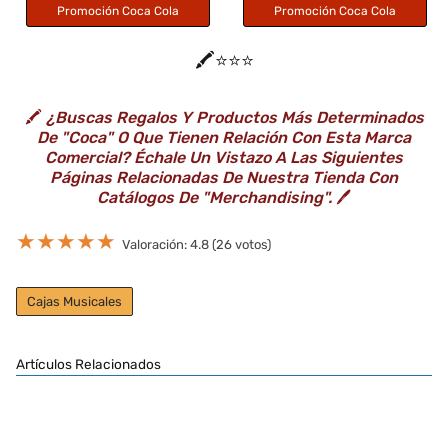
Promoción Coca Cola
Promoción Coca Cola
🖍️⭐️⭐️⭐️
🖍️
¿Buscas Regalos Y Productos Más Determinados
De "Coca" O Que Tienen Relación Con Esta Marca
Comercial? Échale Un Vistazo A Las Siguientes
Páginas Relacionadas De Nuestra Tienda Con
Catálogos De "Merchandising".
🖊️
★
★
★
★
★
Valoración: 4.8 (26 votos)
Cajas Musicales
Artículos Relacionados