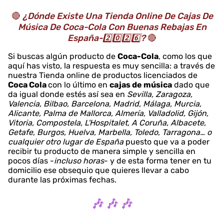
🔴
¿Dónde Existe Una Tienda Online De Cajas De
Música De Coca-Cola Con Buenas Rebajas En
España-2️⃣0️⃣2️⃣6️⃣?
🔴
Si buscas algún producto de
Coca-Cola
, como los que
aquí has visto, la respuesta es muy sencilla: a través de
nuestra Tienda online de productos licenciados de
Coca Cola
con lo último en
cajas de música
dado que
da igual donde estés así sea en
Sevilla, Zaragoza,
Valencia, Bilbao, Barcelona, Madrid, Málaga, Murcia,
Alicante, Palma de Mallorca, Almería, Valladolid, Gijón,
Vitoria, Compostela, L'Hospitalet, A Coruña, Albacete,
Getafe, Burgos, Huelva, Marbella, Toledo, Tarragona… o
cualquier otro lugar de España
puesto que va a poder
recibir tu producto de manera simple y sencilla en
pocos días -
incluso horas
- y de esta forma tener en tu
domicilio ese obsequio que quieres llevar a cabo
durante las próximas fechas.
🎶 🎶 🎶