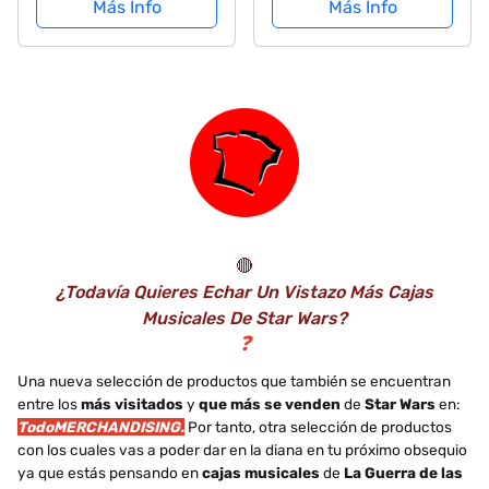
Más Info
Más Info
manivela de Madera
Wooden Musical Box
Tallada Antigua Cajas
Toy
Musicales Mejor
cumpleaños
🔴
¿Todavía Quieres Echar Un Vistazo Más Cajas
Musicales De Star Wars?
❓
Una nueva selección de productos que también se encuentran
entre los
más visitados
y
que más se venden
de
Star Wars
en:
TodoMERCHANDISING.
Por tanto, otra selección de productos
con los cuales vas a poder dar en la diana en tu próximo obsequio
ya que estás pensando en
cajas musicales
de
La Guerra de las