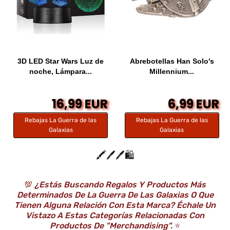
3D LED Star Wars Luz de
Abrebotellas Han Solo's
noche, Lámpara...
Millennium...
16,99 EUR
6,99 EUR
Rebajas La Guerra de las
Rebajas La Guerra de las
Galaxias
Galaxias
🖍️🖊️🖊️🛍️
💯
¿Estás Buscando Regalos Y Productos Más
Determinados De La Guerra De Las Galaxias O Que
Tienen Alguna Relación Con Esta Marca? Échale Un
Vistazo A Estas Categorías Relacionadas Con
Productos De "Merchandising".
⭐️