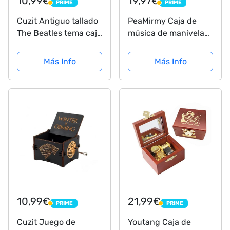
10,99€
19,97€
PRIME
PRIME
PRIME
PRIME
Cuzit Antiguo tallado
PeaMirmy Caja de
The Beatles tema caja
música de manivela
de música regalo de
La Pesadilla Antes de
cumpleaños fiesta
Navidad Caja de
Más Info
Más Info
suministro mano
música de Madera
manivela juguete
Tallada Regalos
musical de madera
Musicales Pintados
para fanáticos (F)
10,99€
21,99€
PRIME
PRIME
PRIME
PRIME
Cuzit Juego de
Youtang Caja de