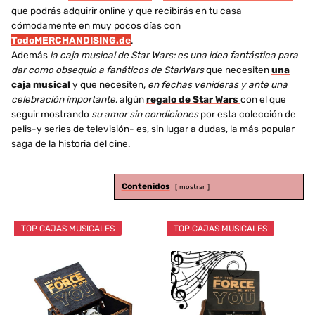
que podrás adquirir online y que recibirás en tu casa
cómodamente en muy pocos días con
TodoMERCHANDISING.de
.
Además
la caja musical de Star Wars: es una idea fantástica para
dar como obsequio a fanáticos de StarWars
que necesiten
una
caja musical
y que necesiten,
en fechas venideras y ante una
celebración importante
, algún
regalo de Star Wars
con el que
seguir mostrando
su amor sin condiciones
por esta colección de
pelis-y series de televisión- es, sin lugar a dudas, la más popular
saga de la historia del cine.
Contenidos
mostrar
TOP CAJAS MUSICALES
TOP CAJAS MUSICALES