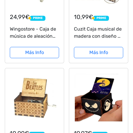
24,99€
10,99€
PRIME
PRIME
PRIME
PRIME
Wingostore - Caja de
Cuzit Caja musical de
música de aleación
madera con diseño de
de Metal con
pelota de DBZ, diseño
Movimiento Dorado
antiguo
Más Info
Más Info
para Navidad,
cumpleaños, día de
San Valentín (Tune:
You Are my Sunshine)