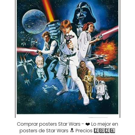
Comprar posters Star Wars - ❤️ Lo mejor en
posters de Star Wars 🔝 Precios 2️⃣0️⃣2️⃣6️⃣