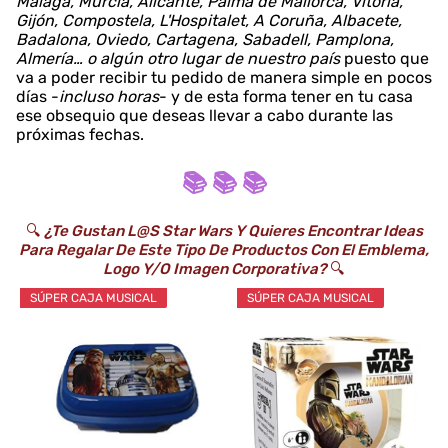
Málaga, Murcia, Alicante, Palma de Mallorca, Vitoria,
Gijón, Compostela, L'Hospitalet, A Coruña, Albacete,
Badalona, Oviedo, Cartagena, Sabadell, Pamplona,
Almería… o algún otro lugar de nuestro país
puesto que
va a poder recibir tu pedido de manera simple en pocos
días -
incluso horas
- y de esta forma tener en tu casa
ese obsequio que deseas llevar a cabo durante las
próximas fechas.
📚 📚 📚
🔍
¿Te Gustan L@s Star Wars Y Quieres Encontrar Ideas
Para Regalar De Este Tipo De Productos Con El Emblema,
Logo Y/o Imagen Corporativa?
🔍
SÚPER CAJA MUSICAL
SÚPER CAJA MUSICAL