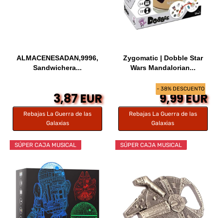
ALMACENESADAN,9996,
Zygomatic | Dobble Star
Sandwichera...
Wars Mandalorian...
- 38% DESCUENTO
3,87 EUR
9,99 EUR
Rebajas La Guerra de las
Rebajas La Guerra de las
Galaxias
Galaxias
SÚPER CAJA MUSICAL
SÚPER CAJA MUSICAL