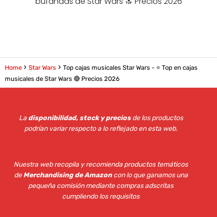
bufandas de Star Wars 🔝 Precios 2026
Home
Star Wars
Top cajas musicales Star Wars - ⭐️ Top en cajas
musicales de Star Wars 🔴 Precios 2026
La
disponibilidad, stock y precios
de los productos
podrían variar respecto a lo reflejado en esta web
.
Nuestra web recopila y recomienda productos temáticos
de
Merchandising de Amazon
con lo que ganamos una
pequeña comisión mediante compras adscritas
cumpliendo los requisitos