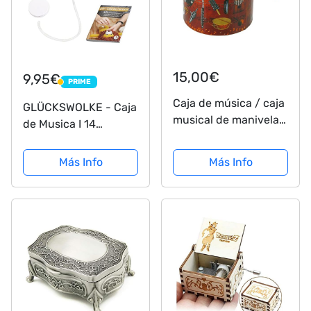
15,00€
9,95€
PRIME
PRIME
Caja de música / caja
GLÜCKSWOLKE - Caja
musical de manivela
de Musica I 14
de cartón adornado -
Melodías para Elegir
La guerra de las
(Star Wars) I
Más Info
Más Info
galaxias - Star wars
Mecanismo Musical
(John Williams)
para Peluches I Movil
de Cuerda
impermeable I E-Book
con Instrucciones...