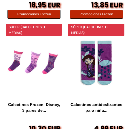
18,95 EUR
13,85 EUR
Promociones Frozen
Promociones Frozen
SÚPER {CALCETINES O
SÚPER {CALCETINES O
MEDIAS}
MEDIAS}
Calcetines Frozen, Disney,
Calcetines antideslizantes
3 pares de...
para niña...
10,30 EUR
4,99 EUR