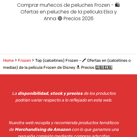
Comprar muñecos de peluches Frozen - 🛍️
Ofertas en peluches de la película Elsa y
Anna 🔵 Precios 2026
Home
Frozen
Top {calcetines} Frozen - 🖍️ Ofertas en {calcetines o
medias} de la película Frocen de Disney 🔝 Precios 2️⃣0️⃣2️⃣6️⃣
La
disponibilidad, stock y precios
de los productos
podrían variar respecto a lo reflejado en esta web
.
Nuestra web recopila y recomienda productos temáticos
de
Merchandising de Amazon
con lo que ganamos una
pequeña comisión mediante compras adscritas