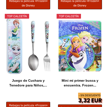
Rebajas la película «Frozen»
Rebajas la película «Frozen»
de Disney
de Disney
TOP CALCETÍN
TOP CALCETÍN
Juego de Cuchara y
Mini mi primer busca y
Tenedore para Niños,...
encuentra. Frozen...
- 5% DESCUENTO
3,32 EUR
Rebajas la película «Frozen»