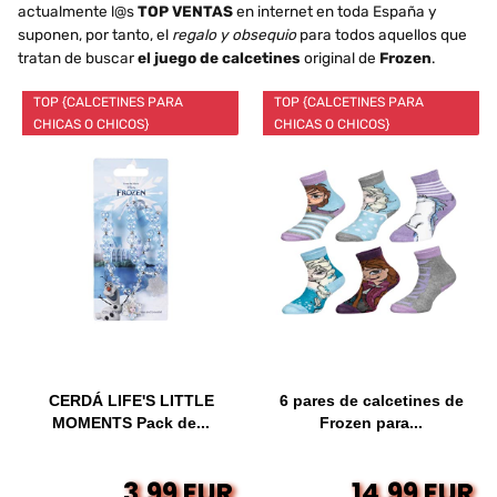
actualmente l@s
TOP VENTAS
en internet en toda España y
suponen, por tanto, el
regalo y obsequio
para todos aquellos que
tratan de buscar
el juego de calcetines
original de
Frozen
.
TOP {CALCETINES PARA
TOP {CALCETINES PARA
CHICAS O CHICOS}
CHICAS O CHICOS}
CERDÁ LIFE'S LITTLE
6 pares de calcetines de
MOMENTS Pack de...
Frozen para...
3,99 EUR
14,99 EUR