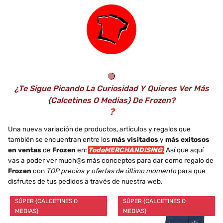
Licencia Oficial
Disney, Multicolor, 20
para Niñas
🔴
¿Te Sigue Picando La Curiosidad Y Quieres Ver Más
{calcetines O Medias} De Frozen?
❓
Una nueva variación de productos, artículos y regalos que
también se encuentran entre los
más visitados
y
más exitosos
en ventas
de
Frozen
en:
TodoMERCHANDISING.
Así que aquí
vas a poder ver much@s más conceptos para dar como regalo de
Frozen
con
TOP precios y ofertas de último momento
para que
disfrutes de tus pedidos a través de nuestra web.
SÚPER {CALCETINES O
SÚPER {CALCETINES O
MEDIAS}
MEDIAS}