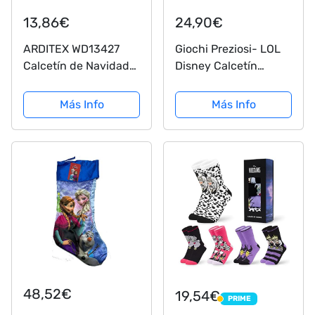
13,86€
24,90€
ARDITEX WD13427
Giochi Preziosi- LOL
Calcetín de Navidad
Disney Calcetín
Papa Noël de
Frozen 2021,
42x32cm de Disney-
Multicolor (CAF01000)
Más Info
Más Info
Frozen II
48,52€
19,54€
PRIME
PRIME