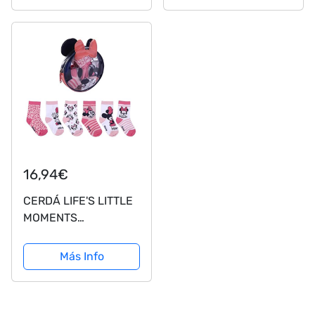
para Mujer
(Blanco/Rojo)
(Negro/Rojo)
16,94€
CERDÁ LIFE'S LITTLE
MOMENTS
2200007400_T1920-
C81 Pack de 5
Más Info
Calcetines de
Algodón de Peppa Pig
para Niña con