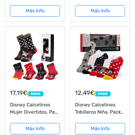
Niñas Minnie Mouse
Pack de 5 (Azul)
Multicolor 27/30
Más Info
Más Info
17,19€
12,49€
PRIME
PRIME
PRIME
PRIME
Disney Calcetines
Disney Calcetines
Mujer Divertidos, Pack
Tobilleros Niña, Packs
de 5 Calcetines Mujer
de 5 Pares de
Mickey Minnie,
Calcetines Invisibles,
Más Info
Más Info
Regalos Originales
Regalos para Niñas