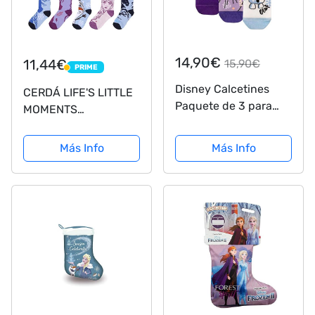
14,90€
11,44€
15,90€
PRIME
PRIME
Disney Calcetines
CERDÁ LIFE'S LITTLE
Paquete de 3 para
MOMENTS
Niñas Frozen
2200007419_T2325-
Multicolor 31-36
C81 Pack de 5
Más Info
Más Info
Calcetines de
Algodón de Frozen
para Niña con
Licencia Oficial
Disney, Multicolor,
Talla 23 a 25...