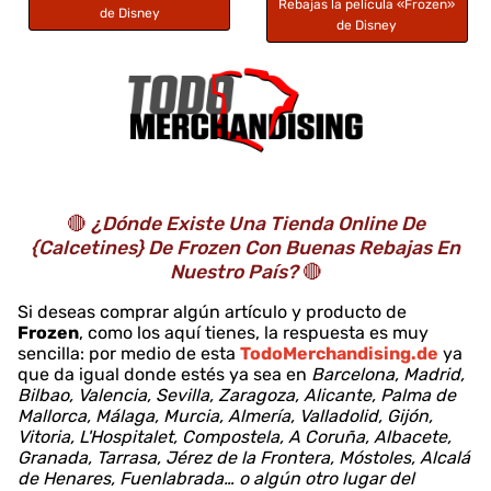
Rebajas la película «Frozen»
de Disney
de Disney
🔴
¿Dónde Existe Una Tienda Online De
{calcetines} De Frozen Con Buenas Rebajas En
Nuestro País?
🔴
Si deseas comprar algún artículo y producto de
Frozen
, como los aquí tienes, la respuesta es muy
sencilla: por medio de esta
TodoMerchandising.de
ya
que da igual donde estés ya sea en
Barcelona, Madrid,
Bilbao, Valencia, Sevilla, Zaragoza, Alicante, Palma de
Mallorca, Málaga, Murcia, Almería, Valladolid, Gijón,
Vitoria, L'Hospitalet, Compostela, A Coruña, Albacete,
Granada, Tarrasa, Jérez de la Frontera, Móstoles, Alcalá
de Henares, Fuenlabrada… o algún otro lugar del