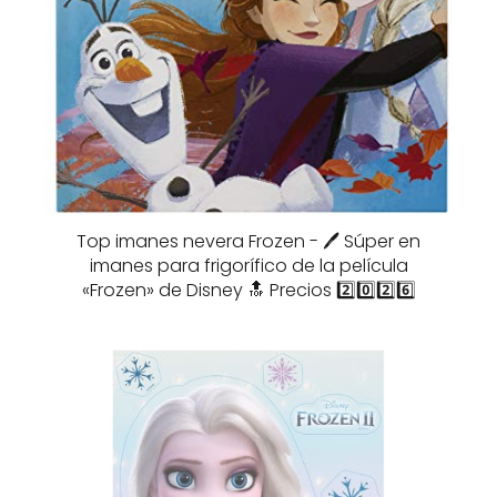
Top imanes nevera Frozen - 🖊️ Súper en
imanes para frigorífico de la película
«Frozen» de Disney 🔝 Precios 2️⃣0️⃣2️⃣6️⃣