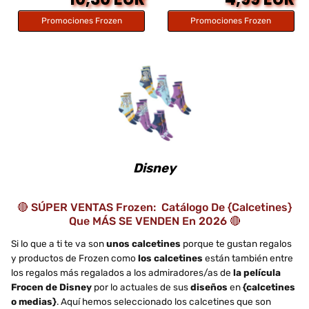
Promociones Frozen
Promociones Frozen
Disney
🔴 SÚPER VENTAS Frozen: Catálogo De {calcetines}
Que MÁS SE VENDEN En 2026 🔴
Si lo que a ti te va son
unos calcetines
porque te gustan regalos
y productos de Frozen como
los calcetines
están también entre
los regalos más regalados a los admiradores/as de
la película
Frocen de Disney
por lo actuales de sus
diseños
en
{calcetines
o medias}
. Aquí hemos seleccionado los calcetines que son