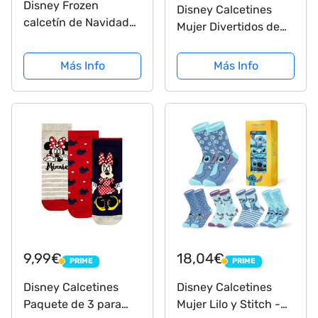
Disney Frozen
Disney Calcetines
calcetín de Navidad
Mujer Divertidos de
20 inch Satén
Princesas y Villanas,
totalmente impreso
Pack de 5 Calcetines
Más Info
Más Info
Altos Mujer, Regalos
Originales para Mujer
(Villanos Morados)
9,99€
18,04€
PRIME
PRIME
PRIME
PRIME
Disney Calcetines
Disney Calcetines
Paquete de 3 para
Mujer Lilo y Stitch -