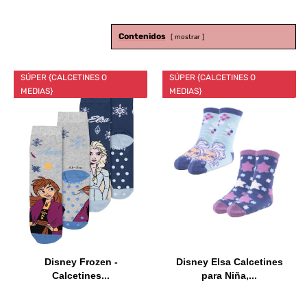
Contenidos
mostrar
SÚPER {CALCETINES O
SÚPER {CALCETINES O
MEDIAS}
MEDIAS}
Disney Frozen -
Disney Elsa Calcetines
Calcetines...
para Niña,...