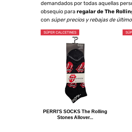
demandados por todas aquellas perso
obsequio para
regalar de The Rolli
con
súper precios y rebajas de últi
SÚPER CALCETINES
SÚP
PERRI'S SOCKS The Rolling
Stones Allover...