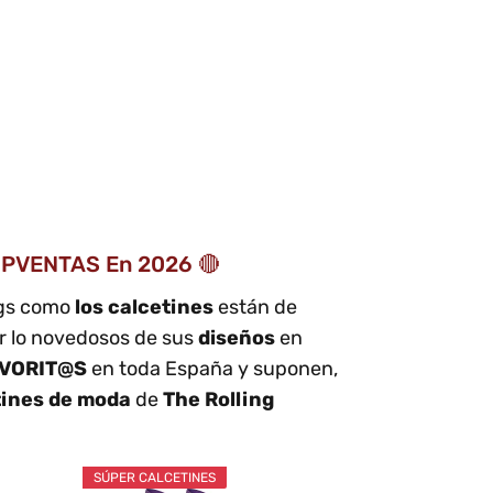
 TOPVENTAS En 2026 🔴
ngs como
los calcetines
están de
r lo novedosos de sus
diseños
en
VORIT@S
en toda España y suponen,
tines de moda
de
The Rolling
SÚPER CALCETINES