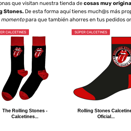
nas que visitan nuestra tienda de
cosas muy origin
ng Stones.
De esta forma aquí tienes much@s más prop
mo momento
para que también ahorres en tus pedidos on
ER CALCETINES
SÚPER CALCETINES
The Rolling Stones -
Rolling Stones Calcetin
Calcetines...
Oficial...