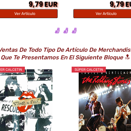
9,79 EUR
9,79 
Ver Artículo
Ver Artículo
🧦 🧦 🧦
Ventas De Todo Tipo De Artículo De Merchandis
Que Te Presentamos En El Siguiente Bloque
🔝
ER CALCETIN
SÚPER CALCETIN