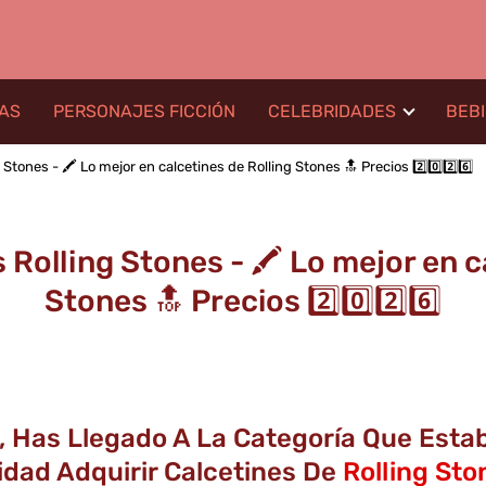
LAS
PERSONAJES FICCIÓN
CELEBRIDADES
BEB
tones - 🖍️ Lo mejor en calcetines de Rolling Stones 🔝 Precios 2️⃣0️⃣2️⃣6️⃣
Rolling Stones - 🖍️ Lo mejor en c
Stones 🔝 Precios 2️⃣0️⃣2️⃣6️⃣
gs, Has Llegado A La Categoría Que Est
dad Adquirir Calcetines De
Rolling Sto