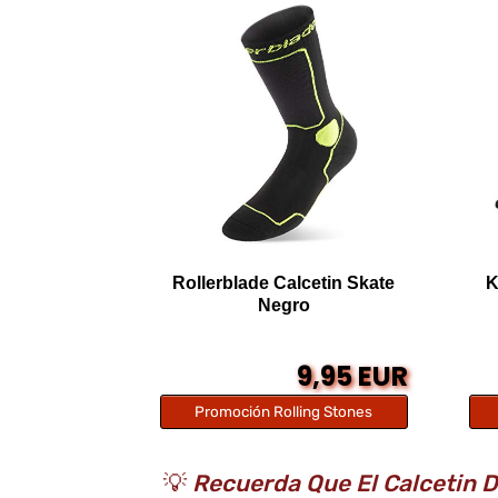
Rollerblade Calcetin Skate
K
Negro
9,95 EUR
Promoción Rolling Stones
💡
Recuerda Que El Calcetin De