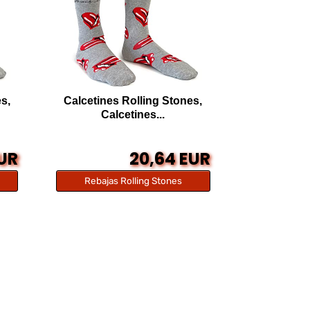
s,
Calcetines Rolling Stones,
Calcetines...
EUR
20,64 EUR
Rebajas Rolling Stones