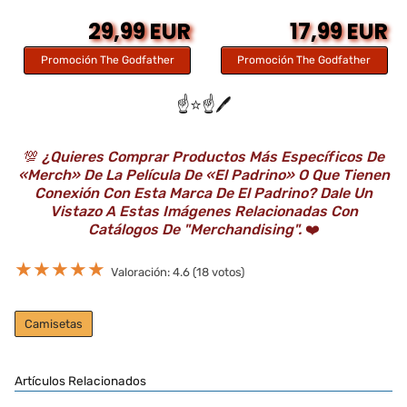
29,99 EUR
17,99 EUR
Promoción The Godfather
Promoción The Godfather
☝️⭐️☝️🖊️
💯
¿Quieres Comprar Productos Más Específicos De
«Merch» De La Película De «El Padrino» O Que Tienen
Conexión Con Esta Marca De El Padrino? Dale Un
Vistazo A Estas Imágenes Relacionadas Con
Catálogos De "Merchandising".
❤️
★
★
★
★
★
Valoración: 4.6 (18 votos)
Camisetas
Artículos Relacionados