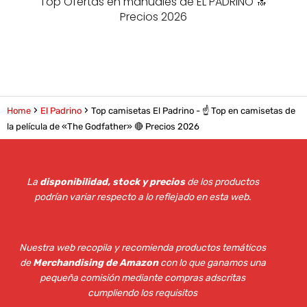
Top Ofertas en manuales de EL PADRINO 🔝
Precios 2026
Home
El Padrino
Top camisetas El Padrino - ☝️ Top en camisetas de
la película de «The Godfather» 🔴 Precios 2026
La
disponibilidad, stock y precios
de los productos
podrían variar respecto a lo reflejado en esta web
.
Nuestra web recopila y recomienda productos temáticos
de
Merchandising de Amazon
con lo que ganamos una
pequeña comisión mediante compras adscritas
cumpliendo los requisitos