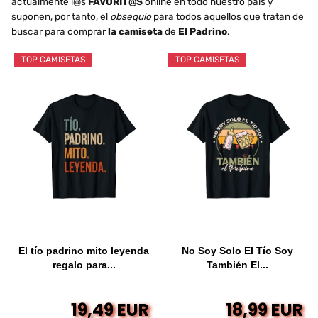
actualmente l@s
FAVORIT@S
online en todo nuestro país y
suponen, por tanto, el
obsequio
para todos aquellos que tratan de
buscar para comprar
la camiseta
de
El Padrino
.
TOP CAMISETAS
TOP CAMISETAS
El tío padrino mito leyenda
No Soy Solo El Tío Soy
regalo para...
También El...
19,49 EUR
18,99 EUR