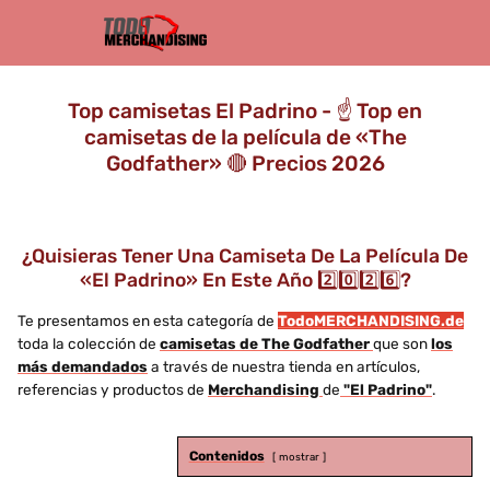
Top camisetas El Padrino - ☝️ Top en
camisetas de la película de «The
Godfather» 🔴 Precios 2026
¿Quisieras Tener Una Camiseta De La Película De
«El Padrino» En Este Año 2️⃣0️⃣2️⃣6️⃣?
Te presentamos en esta categoría de
TodoMERCHANDISING.de
toda la colección de
camisetas de The Godfather
que son
los
más demandados
a través de nuestra tienda en artículos,
referencias y productos de
Merchandising
de
"El Padrino"
.
Contenidos
mostrar