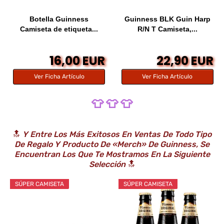
Botella Guinness
Guinness BLK Guin Harp
Camiseta de etiqueta...
R/N T Camiseta,...
16,00 EUR
22,90 EUR
Ver Ficha Artículo
Ver Ficha Artículo
👕 👕 👕
🔝
Y Entre Los Más Exitosos En Ventas De Todo Tipo
De Regalo Y Producto De «Merch» De Guinness, Se
Encuentran Los Que Te Mostramos En La Siguiente
Selección
🔝
SÚPER CAMISETA
SÚPER CAMISETA