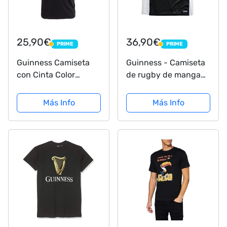
25,90€
36,90€
PRIME
PRIME
PRIME
PRIME
Guinness Camiseta
Guinness - Camiseta
con Cinta Color
de rugby de manga
Canela Oscuro (M)
corta, color negro y
blanco
Más Info
Más Info