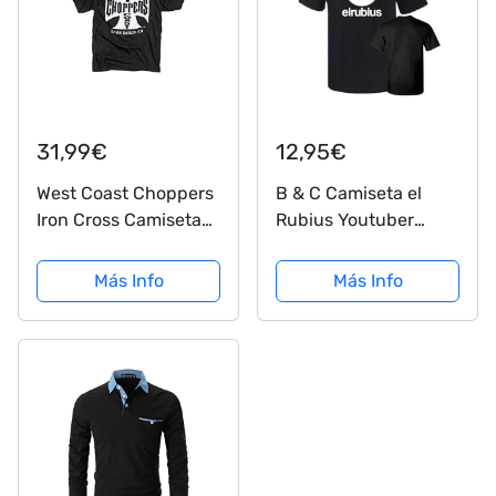
31,99€
12,95€
West Coast Choppers
B & C Camiseta el
Iron Cross Camiseta
Rubius Youtuber
Negro L
Algodon Premium
190grs (M)
Más Info
Más Info