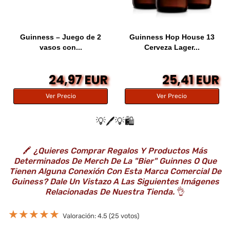
Guinness – Juego de 2
Guinness Hop House 13
vasos con...
Cerveza Lager...
24,97 EUR
25,41 EUR
Ver Precio
Ver Precio
💡🖊️💡🛍️
🖍️
¿Quieres Comprar Regalos Y Productos Más
Determinados De Merch De La "bier" Guinnes O Que
Tienen Alguna Conexión Con Esta Marca Comercial De
Guiness? Dale Un Vistazo A Las Siguientes Imágenes
Relacionadas De Nuestra Tienda.
👌
★
★
★
★
★
Valoración: 4.5 (25 votos)