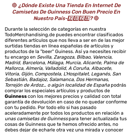
🔴
¿Dónde Existe Una Tienda En Internet De
Camisetas De Guinness Con Buen Precio En
Nuestro País-2️⃣0️⃣2️⃣6️⃣?
🔴
Durante la selección de categorías en nuestra
TodoMerchandising.de puedes encontrar clasificados
diferentes artículos que nos lleva a ser en de las mejor
surtidas tiendas en línea españolas de artículos y
productos de la "beer" Guiness. Así ya necesites recibir
tu encargo en
Sevilla, Zaragoza, Bilbao, Valencia,
Madrid, Barcelona, Málaga, Murcia, Alicante, Palma de
Mallorca, Almería, Valladolid, A Coruña, Albacete,
Vitoria, Gijón, Compostela, L'Hospitalet, Leganés, San
Sebastián, Badajoz, Salamanca, Dos Hermanas,
Torrejón de Ardoz… o algún localidad de España
podrás
comprar los especiales artículos y productos de
Guinness
con los mejores precios y calidad con total
garantía de devolución en caso de no quedar conforme
con tu pedido. Por todo ello si has pasado
aceleradamente por todos los productos en relación a
unas camisetas de Guinness
para tener actualizada tus
cosas de Guinness que te hemos ofrecido antes, no
debes dejar de echarle otra vez una mirada y conocer