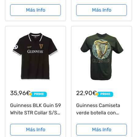
Irlanda EST. 1759 con
Caqui (L)
diseño de Arpa
Más Info
Más Info
Dorada, Verde, XL
35,96€
22,90€
PRIME
PRIME
PRIME
PRIME
Guinness BLK Guin 59
Guinness Camiseta
White STR Collar S/S
verde botella con
Polo, Negro (Black
diseño de arpa
Black), Medium para
irlandesa con diseño
Más Info
Más Info
Hombre
celta azul