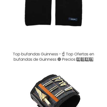
Top bufandas Guinness - ☝️ Top Ofertas en
bufandas de Guinness 🔴 Precios 2️⃣0️⃣2️⃣6️⃣