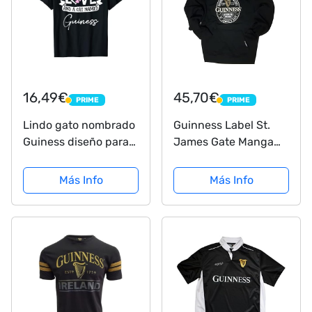
16,49€
45,70€
PRIME
PRIME
PRIME
PRIME
Lindo gato nombrado
Guinness Label St.
Guiness diseño para
James Gate Manga
mujeres y niñas
Larga De Los
Camiseta
Hombres Capucha
Más Info
Más Info
Negro Medium