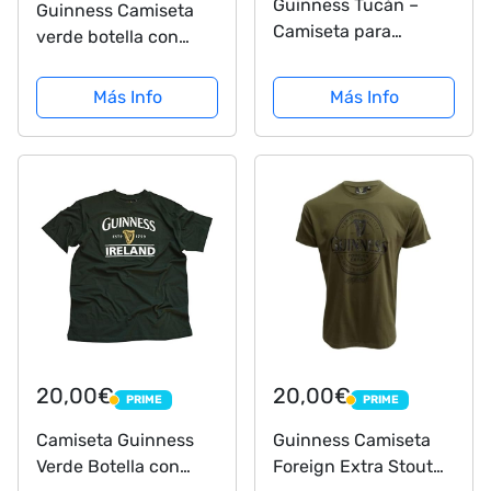
Guinness Tucán –
Guinness Camiseta
Camiseta para
verde botella con
hombre, color (S –
Irlanda EST. 1759 con
XXL) negro extra-
diseño de arpa
Más Info
Más Info
large
dorada - GH1171, L,
Large
20,00€
20,00€
PRIME
PRIME
PRIME
PRIME
Camiseta Guinness
Guinness Camiseta
Verde Botella con
Foreign Extra Stout