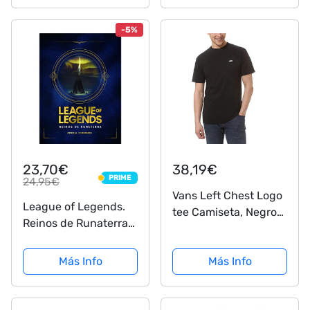
-5%
23,70€
38,19€
PRIME
24,95€
PRIME
Vans Left Chest Logo
League of Legends.
tee Camiseta, Negro
Reinos de Runaterra
(Black Melange), L
(No ficción ilustrados)
para Hombre
Más Info
Más Info