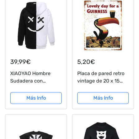
39,99€
5,20€
XIAOYAO Hombre
Placa de pared retro
Sudadera con
vintage de 20 x 15
Capucha Techwear
cm, ideal para pub,
Hip Hop Manga Larga
cobertizo, bar, oficina,
Más Info
Más Info
Hoodie
hombre, cueva,
Entrenamiento
hogar, dormitorio,
Casual
comedor, cocina,
regalo, guinness...