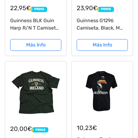
22,95€
23,90€
PRIME
PRIME
PRIME
PRIME
Guinness BLK Guin
Guinness G1296
Harp R/N T Camiseta,
Camiseta, Black, M
Negro (Black Black),
para Hombre
3XL para Hombre
Más Info
Más Info
10,23€
20,00€
PRIME
PRIME