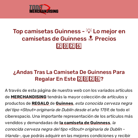
Top camisetas Guinness - 💡 Lo mejor en
camisetas de Guinness 🔝 Precios
2️⃣0️⃣2️⃣6️⃣
¿Andas Tras La Camiseta De Guinness Para
Regalar En Este 2️⃣0️⃣2️⃣6️⃣?
A través de esta página de nuestra web con los variados artículos
de
MERCHANDISING
tendrás la mayor colección de artículos y
productos de
REGALO
de
Guinnes
, esta conocida cerveza negra
del tipo «Stout» originaria de Dublín desde el año 1759,
de todo el
ciberespacio. Una importante representación de los artículos más
vendidos y demandadas de
la camiseta de Guinness
,
la
conocida cerveza negra del tipo «Stout» originaria de Dublín -
Irlanda-
, que podrás adquirir en las mejores condiciones y recibir