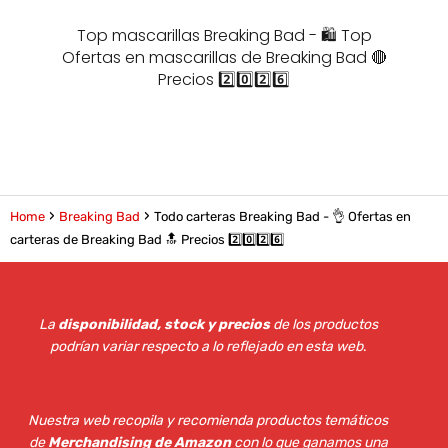
Top mascarillas Breaking Bad - 🛍️ Top
Ofertas en mascarillas de Breaking Bad 🔴
Precios 2️⃣0️⃣2️⃣6️⃣
Home
Breaking Bad
Todo carteras Breaking Bad - 👌 Ofertas en
carteras de Breaking Bad 🔝 Precios 2️⃣0️⃣2️⃣6️⃣
La
disponibilidad, stock y precios
de los productos
podrían variar respecto a lo reflejado en esta web
.
Nuestra web recopila y recomienda productos temáticos
de
Merchandising de Amazon
con lo que ganamos una