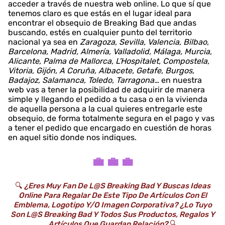
acceder a través de nuestra web online. Lo que sí que
tenemos claro es que estás en el lugar ideal para
encontrar el obsequio de Breaking Bad que andas
buscando, estés en cualquier punto del territorio
nacional ya sea en
Zaragoza, Sevilla, Valencia, Bilbao,
Barcelona, Madrid, Almería, Valladolid, Málaga, Murcia,
Alicante, Palma de Mallorca, L'Hospitalet, Compostela,
Vitoria, Gijón, A Coruña, Albacete, Getafe, Burgos,
Badajoz, Salamanca, Toledo, Tarragona…
en nuestra
web vas a tener la posibilidad de adquirir de manera
simple y llegando el pedido a tu casa o en la vivienda
de aquella persona a la cual quieres entregarle este
obsequio, de forma totalmente segura en el pago y vas
a tener el pedido que encargado en cuestión de horas
en aquel sitio donde nos indiques.
💼 💼 💼
🔍
¿Eres Muy Fan De L@s Breaking Bad Y Buscas Ideas
Online Para Regalar De Este Tipo De Artículos Con El
Emblema, Logotipo Y/o Imagen Corporativa? ¿Lo Tuyo
Son L@s Breaking Bad Y Todos Sus Productos, Regalos Y
Artículos Que Guardan Relación?
🔍