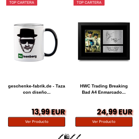
TOP CARTERA
TOP CARTERA
geschenke-fabrik.de - Taza
HWC Trading Breaking
con diseño...
Bad A4 Enmarcado...
13,99 EUR
24,99 EUR
Ver Producto
Ver Producto
🖍️🛍️🖍️🖊️