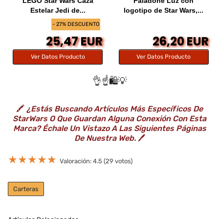
LEGO Star Wars Caza
Paladone Luz con
Estelar Jedi de...
logotipo de Star Wars,...
- 27% DESCUENTO
25,47 EUR
26,20 EUR
Ver Datos Producto
Ver Datos Producto
👌☝️🛍️💡
🖍️
¿Estás Buscando Artículos Más Específicos De
StarWars O Que Guardan Alguna Conexión Con Esta
Marca? Échale Un Vistazo A Las Siguientes Páginas
De Nuestra Web.
🖊️
★
★
★
★
★
Valoración: 4.5 (29 votos)
Carteras