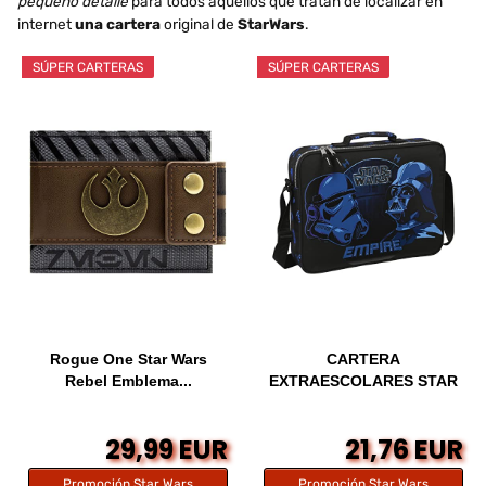
pequeño detalle
para todos aquellos que tratan de localizar en
internet
una cartera
original de
StarWars
.
SÚPER CARTERAS
SÚPER CARTERAS
Rogue One Star Wars
CARTERA
Rebel Emblema...
EXTRAESCOLARES STAR
WARS...
29,99 EUR
21,76 EUR
Promoción Star Wars
Promoción Star Wars