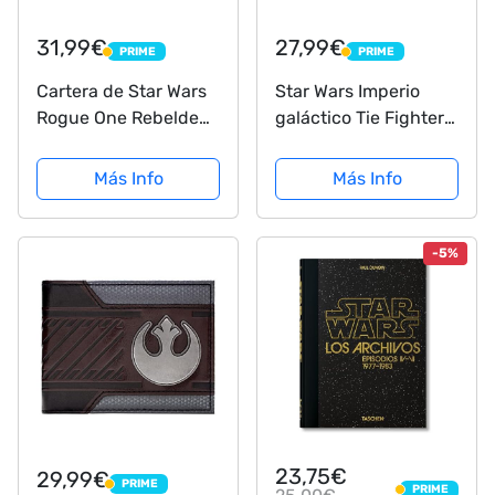
31,99€
27,99€
PRIME
PRIME
PRIME
PRIME
Cartera de Star Wars
Star Wars Imperio
Rogue One Rebelde
galáctico Tie Fighter
Abotonado Marrón
Traje Negro Cartera
Más Info
Más Info
-5%
23,75€
29,99€
PRIME
PRIME
PRIME
PRIME