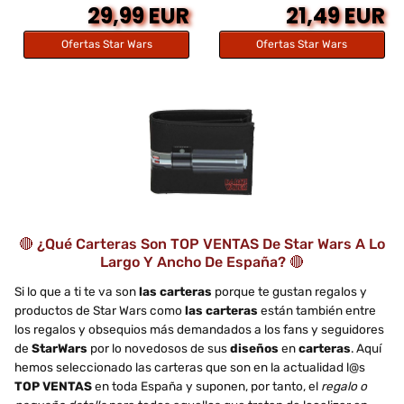
29,99 EUR
21,49 EUR
Ofertas Star Wars
Ofertas Star Wars
🔴 ¿Qué Carteras Son TOP VENTAS De Star Wars A Lo
Largo Y Ancho De España? 🔴
Si lo que a ti te va son
las carteras
porque te gustan regalos y
productos de Star Wars como
las carteras
están también entre
los regalos y obsequios más demandados a los fans y seguidores
de
StarWars
por lo novedosos de sus
diseños
en
carteras
. Aquí
hemos seleccionado las carteras que son en la actualidad l@s
TOP VENTAS
en toda España y suponen, por tanto, el
regalo o