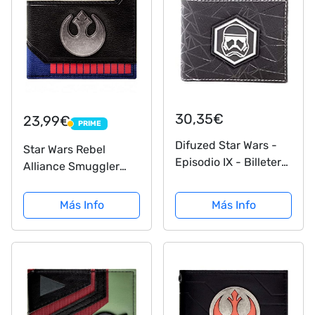
30,35€
23,99€
PRIME
PRIME
Difuzed Star Wars -
Star Wars Rebel
Episodio IX - Billetera
Alliance Smuggler
Bifold
Han's Traje Negro
Cartera
Más Info
Más Info