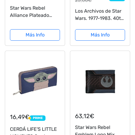
25,00€
Star Wars Rebel
Los Archivos de Star
Alliance Plateado
Wars. 1977-1983. 40th
Starbird Badge
Ed.
Marrón Cartera
Más Info
Más Info
63,12€
16,49€
PRIME
PRIME
Star Wars Rebel
CERDÁ LIFE'S LITTLE
Emblem Logo Mix