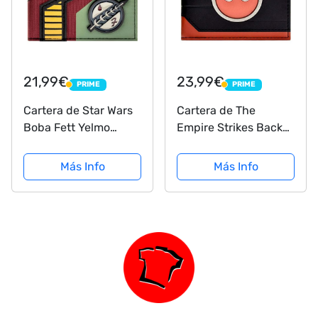
21,99€
23,99€
PRIME
PRIME
PRIME
PRIME
Cartera de Star Wars
Cartera de The
Boba Fett Yelmo
Empire Strikes Back
Verde
Star Wars Rebel
Squadron X-Wing
Más Info
Más Info
Negro