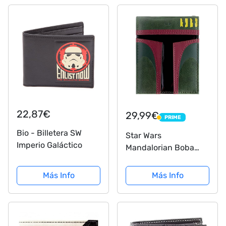
22,87€
29,99€
PRIME
PRIME
Bio - Billetera SW
Star Wars
Imperio Galáctico
Mandalorian Boba
Fett
cazarrecompensas
Más Info
Más Info
Casco Verde Bi-Fold
Cartera