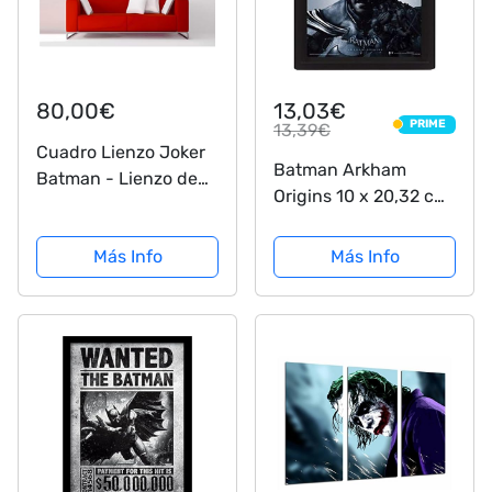
80,00€
13,03€
PRIME
13,39€
PRIME
Cuadro Lienzo Joker
Batman Arkham
Batman - Lienzo de
Origins 10 x 20,32 cm
Tela Bastidor de
de Batman con Marco
Madera de 3 cm -
con Tapa 3D Póster,
Más Info
Más Info
Fabricado en España
Multi-Color
- Impresión en Alta
resolución – Varias
Medidas (120, 67)