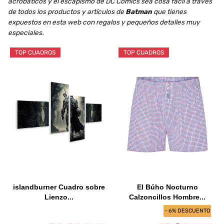
acrobáticos y el escapismo de DC Comics sea cosa fácil a través
de todos los productos y artículos de
Batman
que tienes
expuestos en esta web con regalos y pequeños detalles muy
especiales.
TOP CUADROS
TOP CUADROS
islandburner Cuadro sobre
El Búho Nocturno
Lienzo...
Calzoncillos Hombre...
- 6% DESCUENTO