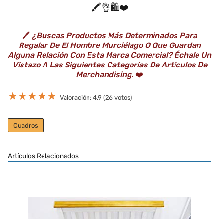
🖍️👌🛍️❤️
🖊️
¿Buscas Productos Más Determinados Para
Regalar De El Hombre Murciélago O Que Guardan
Alguna Relación Con Esta Marca Comercial? Échale Un
Vistazo A Las Siguientes Categorías De Artículos De
Merchandising.
❤️
★
★
★
★
★
Valoración: 4.9 (26 votos)
Cuadros
Artículos Relacionados