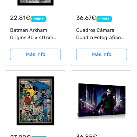
22,81€
36,67€
PRIME
PRIME
PRIME
PRIME
Batman Arkham
Cuadros Cámara
Origins 30 x 40 cm
Cuadro Fotográfico
Wanted impresión
Batman y el Joker,
enmarcada
Superheroe,
Más Info
Más Info
Multicolor, 97 x 62 cm
XXL
36,85€