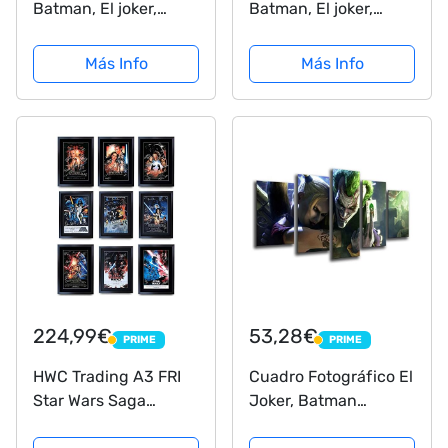
Batman, El joker,
Batman, El joker,
Superheoe Tamaño
Superheoe Tamaño
total: 165 x 62 cm XXL
total: 97 x 62 cm XXL
Más Info
Más Info
224,99€
53,28€
PRIME
PRIME
PRIME
PRIME
HWC Trading A3 FRI
Cuadro Fotográfico El
Star Wars Saga
Joker, Batman
Completa Colección
Tamaño total: 165 x