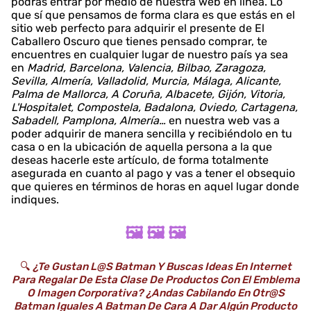
podrás entrar por medio de nuestra web en línea. Lo
que sí que pensamos de forma clara es que estás en el
sitio web perfecto para adquirir el presente de El
Caballero Oscuro que tienes pensado comprar, te
encuentres en cualquier lugar de nuestro país ya sea
en
Madrid, Barcelona, Valencia, Bilbao, Zaragoza,
Sevilla, Almería, Valladolid, Murcia, Málaga, Alicante,
Palma de Mallorca, A Coruña, Albacete, Gijón, Vitoria,
L'Hospitalet, Compostela, Badalona, Oviedo, Cartagena,
Sabadell, Pamplona, Almería…
en nuestra web vas a
poder adquirir de manera sencilla y recibiéndolo en tu
casa o en la ubicación de aquella persona a la que
deseas hacerle este artículo, de forma totalmente
asegurada en cuanto al pago y vas a tener el obsequio
que quieres en términos de horas en aquel lugar donde
indiques.
🖼️ 🖼️ 🖼️
🔍
¿Te Gustan L@s Batman Y Buscas Ideas En Internet
Para Regalar De Esta Clase De Productos Con El Emblema
O Imagen Corporativa? ¿Andas Cabilando En Otr@s
Batman Iguales A Batman De Cara A Dar Algún Producto