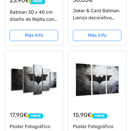
23,90€
PRIME
PRIME
Joker & Card Batman
Batman 30 x 40 cm
Lienzo decorativo
diseño de Rejilla con
para pared (60 x 40,6
Marco
cm)
Más Info
Más Info
17,90€
15,90€
PRIME
PRIME
PRIME
PRIME
Poster Fotográfico
Poster Fotográfico