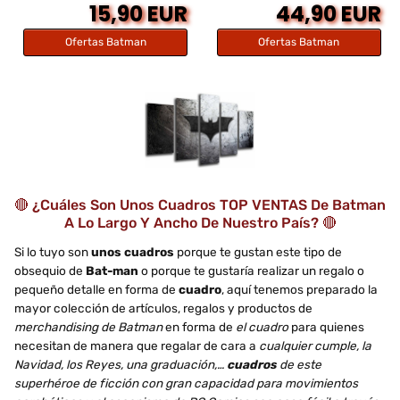
15,90 EUR
44,90 EUR
Ofertas Batman
Ofertas Batman
🔴 ¿Cuáles Son Unos Cuadros TOP VENTAS De Batman
A Lo Largo Y Ancho De Nuestro País? 🔴
Si lo tuyo son
unos cuadros
porque te gustan este tipo de
obsequio de
Bat-man
o porque te gustaría realizar un regalo o
pequeño detalle en forma de
cuadro
, aquí tenemos preparado la
mayor colección de artículos, regalos y productos de
merchandising de Batman
en forma de
el cuadro
para quienes
necesitan de manera que regalar de cara a
cualquier cumple, la
Navidad, los Reyes, una graduación,…
cuadros
de este
superhéroe de ficción con gran capacidad para movimientos