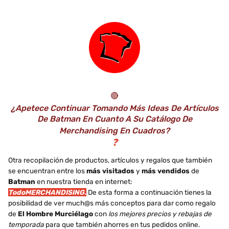
resolución – Varias
Autógrafo Firmado
Medidas (60, 33)
por Los Aficionados
Al Cine
🔴
¿Apetece Continuar Tomando Más Ideas De Artículos
De Batman En Cuanto A Su Catálogo De
Merchandising En Cuadros?
❓
Otra recopilación de productos, artículos y regalos que también
se encuentran entre los
más visitados
y
más vendidos
de
Batman
en nuestra tienda en internet:
TodoMERCHANDISING.
De esta forma a continuación tienes la
posibilidad de ver much@s más conceptos para dar como regalo
de
El Hombre Murciélago
con
los mejores precios y rebajas de
temporada
para que también ahorres en tus pedidos online.