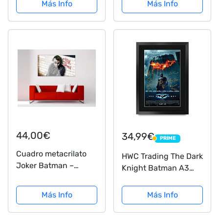
La Película Moldeada
62 cm XXL
Más Info
Más Info
Póster Firmado con El
Capítulo De Regalo
Regalo Fisher Ford
Hamill Portman
Ridley...
44,00€
34,99€
PRIME
PRIME
Cuadro metacrilato
HWC Trading The Dark
Joker Batman –
Knight Batman A3
Metacrilato de 4mm
Enmarcado Regalo De
de Grosor - Fabricado
Visualización De
Más Info
Más Info
en España -
Fotos De Impresión
Impresión en Alta
De Imagen Impresa