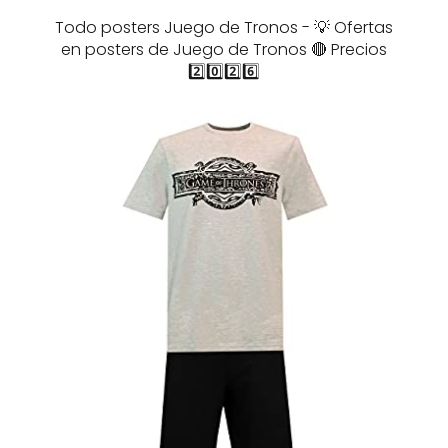
Todo posters Juego de Tronos - 💡 Ofertas
en posters de Juego de Tronos 🔴 Precios
2️⃣0️⃣2️⃣6️⃣