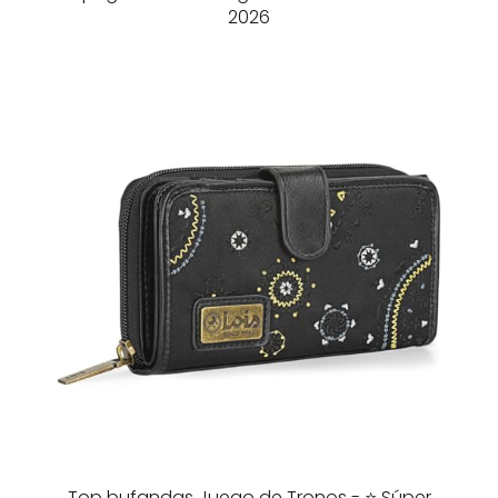
2026
Top bufandas Juego de Tronos - ⭐️ Súper