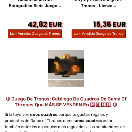
Fotografico Serie Juego...
Tronos - Lienzo...
42,82 EUR
15,35 EUR
Lo + Vendido Juego de Tronos
Lo + Vendido Juego de Tronos
🔴 Juego De Tronos: Catálogo De Cuadros De Game Of
Thrones Que MÁS SE VENDEN En 2️⃣0️⃣2️⃣6️⃣ 🔴
Si lo tuyo son
unos cuadros
porque te gustan regalos y
productos de Game of Thrones como
unos cuadros
están
también entre los obsequios más regalados a los admiradores de