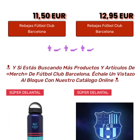
11,50 EUR
12,95 EUR
Rebajas Fútbol Club
Rebajas Fútbol Club
Barcelona
Barcelona
👨‍🍳 👨‍🍳 👨‍🍳
🔝
Y Si Estás Buscando Más Productos Y Artículos De
«Merch» De Fútbol Club Barcelona, Échale Un Vistazo
Al Bloque Con Nuestro Catálogo Online
🔝
SÚPER DELANTAL
SÚPER DELANTAL