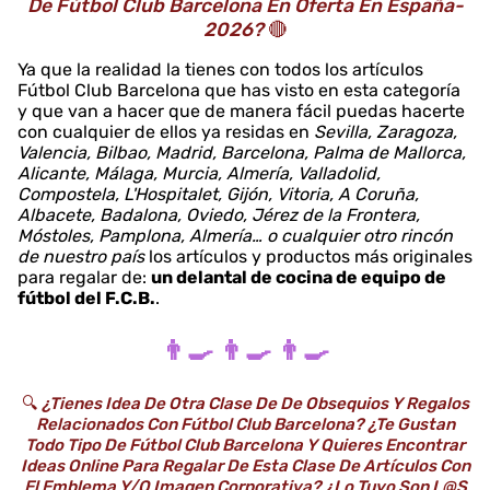
De Fútbol Club Barcelona En Oferta En España-
2026?
🔴
Ya que la realidad la tienes con todos los artículos
Fútbol Club Barcelona que has visto en esta categoría
y que van a hacer que de manera fácil puedas hacerte
con cualquier de ellos ya residas en
Sevilla, Zaragoza,
Valencia, Bilbao, Madrid, Barcelona, Palma de Mallorca,
Alicante, Málaga, Murcia, Almería, Valladolid,
Compostela, L'Hospitalet, Gijón, Vitoria, A Coruña,
Albacete, Badalona, Oviedo, Jérez de la Frontera,
Móstoles, Pamplona, Almería… o cualquier otro rincón
de nuestro país
los artículos y productos más originales
para regalar de:
un delantal de cocina de equipo de
fútbol del F.C.B.
.
👨‍🍳 👨‍🍳 👨‍🍳
🔍
¿Tienes Idea De Otra Clase De De Obsequios Y Regalos
Relacionados Con Fútbol Club Barcelona? ¿Te Gustan
Todo Tipo De Fútbol Club Barcelona Y Quieres Encontrar
Ideas Online Para Regalar De Esta Clase De Artículos Con
El Emblema Y/o Imagen Corporativa? ¿Lo Tuyo Son L@s