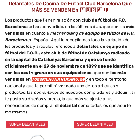
Delantales De Cocina De Fútbol Club Barcelona Que
MÁS SE VENDEN En 2️⃣0️⃣2️⃣6️⃣ 🔴
Los productos que tienen relación con
club de fútbol de F.C.
Barcelona
se han convertido, en los últimos días, que son los
más
vendidos
en cuanto a
mechandising de
equipo de fútbol de F.C.
Barcelona
en España. Aquí te recopilamos toda la variación de
los productos y artículos referidos a
delantales de equipo de
fútbol del F.C.B., este club de fútbol de Catalunya radicado
en la capital de Catalunya: Barcelona y que se fundó
oficialmente en el 29 de noviembre de 1899 que se identifica
con los azul y grana en sus equipaciones,
que son
los más
vendidos
en
TodoMERCHANDISING.de
y en todo el territorio
nacional y que te permitirá ver cada uno de los artículos y
productos, las
comentarios
de nuestros compradores y adquirir, si
te gusta su diseños y precio, la que más se ajuste a tus
necesidades de comprar
el delantal
como todos los que aquí te
mostramos.
SÚPER DELANTALES
SÚPER DELANTALES