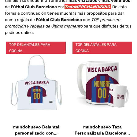
también se encuentran entre los
más visitados
y
más vendidos
de
Fútbol Club Barcelona
en:
TodoMERCHANDISING.
De esta
forma a continuación tienes much@s más propósitos para dar
como regalo de
Fútbol Club Barcelona
con
TOP precios en
promoción y rebajas de último momento
para que disfrutes de tus
pedidos online.
TOP DELANTALES PARA
TOP DELANTALES PARA
COCINA
COCINA
mundohuevo Delantal
mundohuevo Taza
personalizado con...
Personalizada Barcelona...