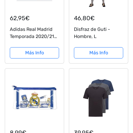
62,95€
46,80€
Adidas Real Madrid
Disfraz de Guti -
Temporada 2020/21
Hombre, L
Equipación Completa
Oficial, Niños, Blanco,
Más Info
Más Info
110 cm (4-5 años)
8,99€
39,95€