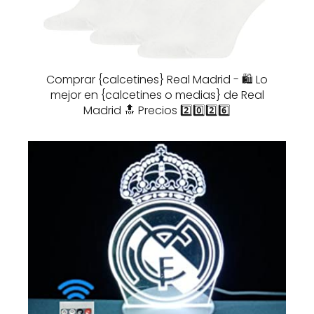
Comprar {calcetines} Real Madrid - 🛍️ Lo
mejor en {calcetines o medias} de Real
Madrid 🔝 Precios 2️⃣0️⃣2️⃣6️⃣