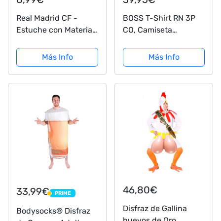
Real Madrid CF -
BOSS T-Shirt RN 3P
Estuche con Material
CO, Camiseta
Escolar Juvenil,
Hombre, Multicolor
Portatodo de Plástico
(Open Blue 497), M
Más Info
Más Info
con Cremallera, Color
Blanco, Producto
Oficial (CyP Brands)
46,80€
33,99€
PRIME
PRIME
Disfraz de Gallina
Bodysocks® Disfraz
huevos de Oro