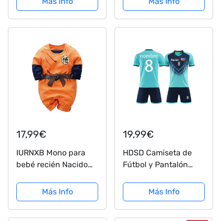
Más Info
Más Info
de juguete Juego de
Equipación de Juego,
vestuario
S, Unisex
17,99€
19,99€
IURNXB Mono para
HDSD Camiseta de
bebé recién Nacido
Fútbol y Pantalón
Manga diseño de
Corto Personalizados
Dibujos Animados
- Equipación Fútbol
Más Info
Más Info
para niños y niñas,
Personalizada Niños y
Naranja, 1-3 Meses
Adultos con Nombre,