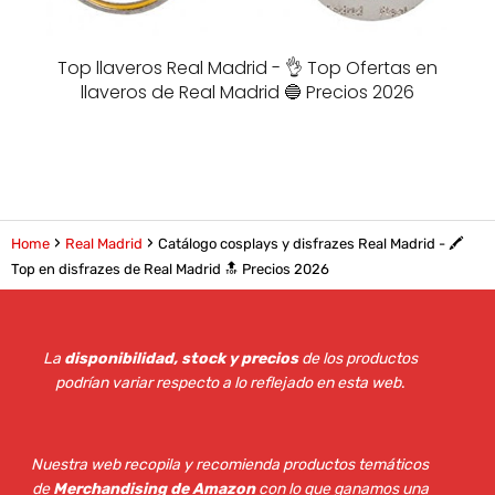
Top llaveros Real Madrid - 👌 Top Ofertas en
llaveros de Real Madrid 🔵 Precios 2026
Home
Real Madrid
Catálogo cosplays y disfrazes Real Madrid - 🖍️
Top en disfrazes de Real Madrid 🔝 Precios 2026
La
disponibilidad, stock y precios
de los productos
podrían variar respecto a lo reflejado en esta web
.
Nuestra web recopila y recomienda productos temáticos
de
Merchandising de Amazon
con lo que ganamos una