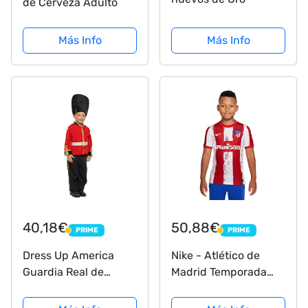
de Cerveza Adulto
Más Info
Más Info
40,18€
50,88€
PRIME
PRIME
PRIME
PRIME
Dress Up America
Nike - Atlético de
Guardia Real de
Madrid Temporada
vestuario para los
2021/22 Camiseta
niños - Niños soldado
Primera Equipación