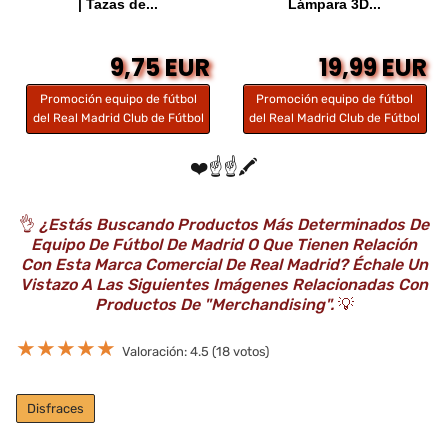
| Tazas de...
Lámpara 3D...
9,75 EUR
19,99 EUR
Promoción equipo de fútbol
Promoción equipo de fútbol
del Real Madrid Club de Fútbol
del Real Madrid Club de Fútbol
❤️☝️☝️🖍️
👌
¿Estás Buscando Productos Más Determinados De
Equipo De Fútbol De Madrid O Que Tienen Relación
Con Esta Marca Comercial De Real Madrid? Échale Un
Vistazo A Las Siguientes Imágenes Relacionadas Con
Productos De "Merchandising".
💡
★
★
★
★
★
Valoración: 4.5 (18 votos)
Disfraces