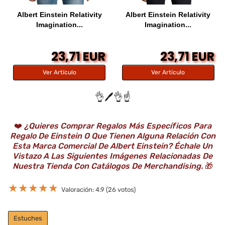
Albert Einstein Relativity
Albert Einstein Relativity
Imagination...
Imagination...
23,71 EUR
23,71 EUR
Ver Artículo
Ver Artículo
👌🖊️👌☝️
❤️
¿Quieres Comprar Regalos Más Específicos Para
Regalo De Einstein O Que Tienen Alguna Relación Con
Esta Marca Comercial De Albert Einstein? Échale Un
Vistazo A Las Siguientes Imágenes Relacionadas De
Nuestra Tienda Con Catálogos De Merchandising.
🎁
★
★
★
★
★
Valoración: 4.9 (26 votos)
Estuches