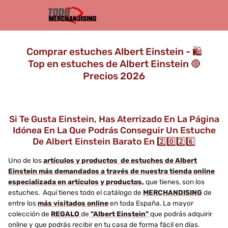
Comprar estuches Albert Einstein - 🛍️
Top en estuches de Albert Einstein 🔴
Precios 2026
Si Te Gusta Einstein, Has Aterrizado En La Página
Idónea En La Que Podrás Conseguir Un Estuche
De Albert Einstein Barato En 2️⃣0️⃣2️⃣6️⃣
Uno de los
artículos y productos de estuches de Albert
Einstein más demandados a través de nuestra tienda online
especializada en artículos y productos,
que tienes, son los
estuches. Aquí tienes todo el catálogo de
MERCHANDISING
de
entre los
más visitados online
en toda España. La mayor
colección de
REGALO
de
"Albert Einstein"
que podrás adquirir
online y que podrás recibir en tu casa de forma fácil en días.