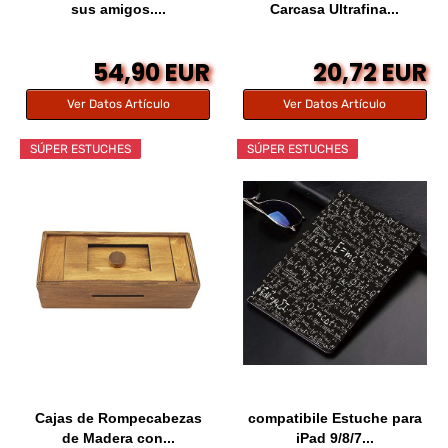
sus amigos....
Carcasa Ultrafina...
54,90 EUR
20,72 EUR
Ver Datos Artículo
Ver Datos Artículo
SÚPER ESTUCHES
SÚPER ESTUCHES
Cajas de Rompecabezas
compatibile Estuche para
de Madera con...
iPad 9/8/7...