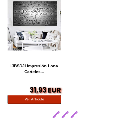
IJBSDJI Impresión Lona
Carteles...
31,93 EUR
Ver Artículo
🖍️ 🖍️ 🖍️