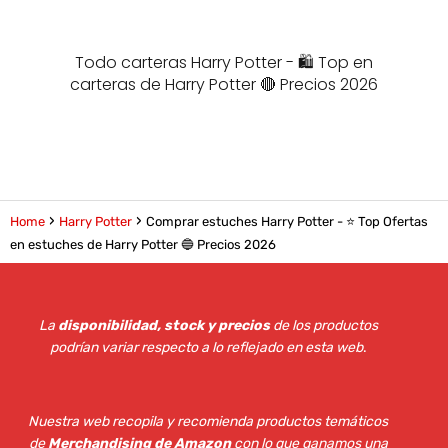
Todo carteras Harry Potter - 🛍️ Top en
carteras de Harry Potter 🔴 Precios 2026
Home
Harry Potter
Comprar estuches Harry Potter - ⭐️ Top Ofertas
en estuches de Harry Potter 🔵 Precios 2026
La
disponibilidad, stock y precios
de los productos
podrían variar respecto a lo reflejado en esta web
.
Nuestra web recopila y recomienda productos temáticos
de
Merchandising de Amazon
con lo que ganamos una