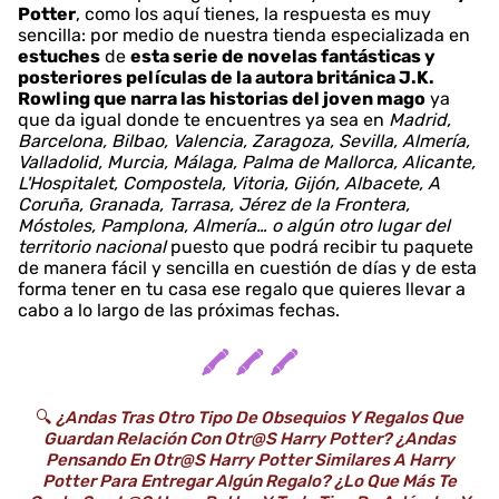
Potter
, como los aquí tienes, la respuesta es muy
sencilla: por medio de nuestra tienda especializada en
estuches
de
esta serie de novelas fantásticas y
posteriores películas de la autora británica J.K.
Rowling que narra las historias del joven mago
ya
que da igual donde te encuentres ya sea en
Madrid,
Barcelona, Bilbao, Valencia, Zaragoza, Sevilla, Almería,
Valladolid, Murcia, Málaga, Palma de Mallorca, Alicante,
L'Hospitalet, Compostela, Vitoria, Gijón, Albacete, A
Coruña, Granada, Tarrasa, Jérez de la Frontera,
Móstoles, Pamplona, Almería… o algún otro lugar del
territorio nacional
puesto que podrá recibir tu paquete
de manera fácil y sencilla en cuestión de días y de esta
forma tener en tu casa ese regalo que quieres llevar a
cabo a lo largo de las próximas fechas.
🖍️ 🖍️ 🖍️
🔍
¿Andas Tras Otro Tipo De Obsequios Y Regalos Que
Guardan Relación Con Otr@s Harry Potter? ¿Andas
Pensando En Otr@s Harry Potter Similares A Harry
Potter Para Entregar Algún Regalo? ¿Lo Que Más Te