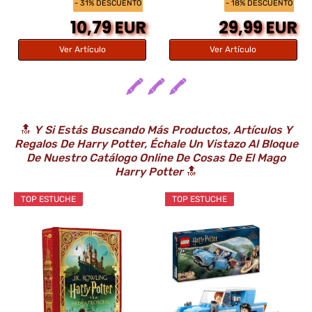
- 31% DESCUENTO
- 18% DESCUENTO
10,79 EUR
29,99 EUR
Ver Artículo
Ver Artículo
🖍️ 🖍️ 🖍️
🔝
Y Si Estás Buscando Más Productos, Artículos Y
Regalos De Harry Potter, Échale Un Vistazo Al Bloque
De Nuestro Catálogo Online De Cosas De
El Mago
Harry Potter
🔝
TOP ESTUCHE
TOP ESTUCHE