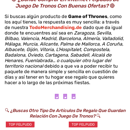
Juego De Tronos Con Buenas Ofertas?
🔴
Si buscas algún producto de
Game of Thrones
, como
los aquí tienes, la respuesta es muy sencilla: a través
de nuestra
TodoMerchandising.de
dado que da igual
donde te encuentres así sea en
Zaragoza, Sevilla,
Bilbao, Valencia, Madrid, Barcelona, Almería, Valladolid,
Málaga, Murcia, Alicante, Palma de Mallorca, A Coruña,
Albacete, Gijón, Vitoria, L'Hospitalet, Compostela,
Badalona, Oviedo, Cartagena, Sabadell, Alcalá de
Henares, Fuenlabrada… o cualquier otro lugar del
territorio nacional
debido a que va a poder recibir tu
paquete de manera simple y sencilla en cuestión de
días y así tener en tu hogar ese regalo que quieres
hacer a lo largo de las próximas fiestas.
🚪 🚪 🚪
🔍
¿Buscas Otro Tipo De Artículos De Regalo Que Guardan
Relación Con Juego De Tronos?
🔍
TOP FELPUDO
TOP FELPUDO