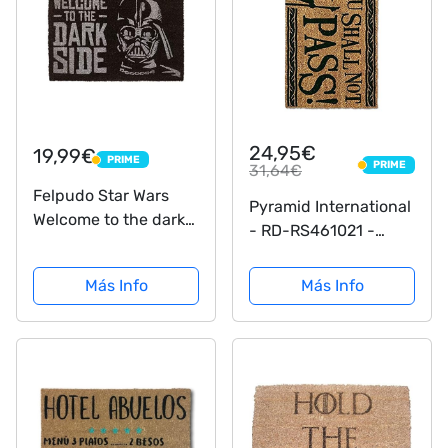
24,95€
19,99€
PRIME
PRIME
PRIME
31,64€
PRIME
Felpudo Star Wars
Pyramid International
Welcome to the dark
- RD-RS461021 -
side - Felpudo
Felpudo You Shall Not
entrada casa
Pass! De El Señor De
Más Info
Más Info
antideslizante 40 x
Los Anillos
60 cm - Alfombra
entrada casa exterior
Star wars, Fabricado
en fibra de...