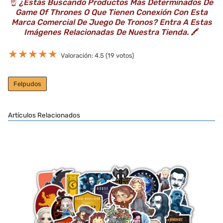
☝️
¿Estás Buscando Productos Más Determinados De
Game Of Thrones O Que Tienen Conexión Con Esta
Marca Comercial De Juego De Tronos? Entra A Estas
Imágenes Relacionadas De Nuestra Tienda.
🖍️
★
★
★
★
★
Valoración: 4.5 (19 votos)
Felpudos
Artículos Relacionados