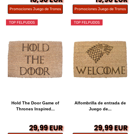
Promociones Juego de Tronos
Promociones Juego de Tronos
TOP FELPUDOS
TOP FELPUDOS
Hold The Door Game of
Alfombrilla de entrada de
Thrones Inspired...
Juego de...
29,99 EUR
29,99 EUR