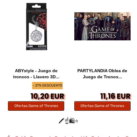
ABYstyle - Juego de
PARTYLANDIA Oblea de
troncos - Llavero 3D...
Juego de Tronos...
- 27% DESCUENTO
10,20 EUR
11,16 EUR
Ofertas Game of Thrones
Ofertas Game of Thrones
🖍️☝️🛍️⭐️