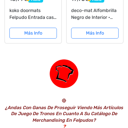
PRIME
PRIME
koko doormats
deco-mat Alfombrilla
Felpudo Entrada casa
Negro de Interior •
Friki y Divertidos,
felpudos Entrada
Felpudo Friki Exterior
casa • Alfombrilla
Más Info
Más Info
Welcome to The Dark
Antideslizante •
Side | Felpudo
felpudos Originales
Original para Entrada
Oriente - 40 x 60 cm
casa Puerta, terraza
o...
🔴
¿Andas Con Ganas De Proseguir Viendo Más Artículos
De Juego De Tronos En Cuanto A Su Catálogo De
Merchandising En Felpudos?
❓