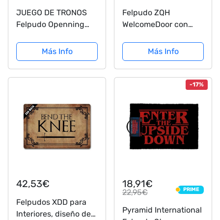
JUEGO DE TRONOS
Felpudo ZQH
Felpudo Openning
WelcomeDoor con
Logo Doormat Game
diseño de Juego de
of Thrones Official
Tronos y texto "Hold
Más Info
Más Info
Merchandising
The Door", con
Referencia DD
monograma, de tela
Textiles del hogar
no tejida, con parte
-17%
Unisex Adulto, 0,
superior de goma
Multicolor...
antideslizante,...
42,53€
18,91€
PRIME
22,95€
PRIME
Felpudos XDD para
Pyramid International
Interiores, diseño de