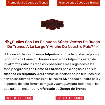
Promociones Juego de Tronos
Promociones Juego de Tronos
🔴 ¿Cuáles Son Los Felpudos Súper Ventas De Juego
De Tronos A Lo Largo Y Ancho De Nuestro País? 🔴
Si lo que a ti te va son
unos felpudos
porque te gustan regalos y
productos de Game of Thrones como
unos felpudos
están de
igual forma entre los regalos y obsequios más regalados a los
fans y seguidores de
Game of Thrones
por lo originales de sus
diseños
en
felpudos
. Aquí hemos seleccionado los felpudos que
son en los últimos meses l@s
TOP VENTAS
en todo nuestro país y
suponen, de esta forma, el
regalo y obsequio
para todos aquellos
que quieren encontrar
un felpudo
de
Juego de Tronos
.
SÚPER FELPUDOS
SÚPER FELPUDOS