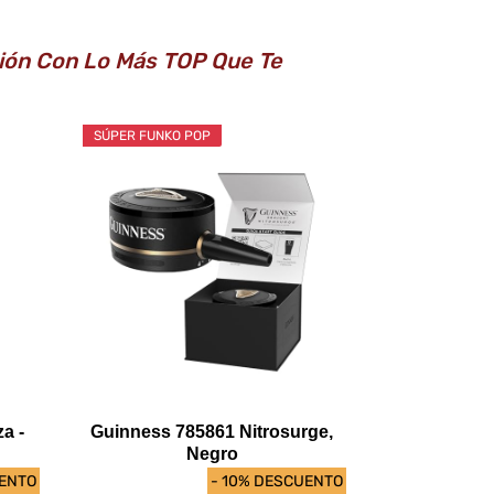
ción Con Lo Más TOP Que Te
SÚPER FUNKO POP
a -
Guinness 785861 Nitrosurge,
Negro
UENTO
- 10% DESCUENTO