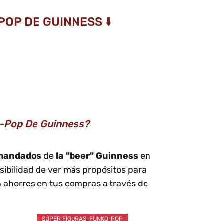
OP DE GUINNESS ⬇️
o-Pop De Guinness?
mandados
de
la "beer" Guinness
en
sibilidad de ver más propósitos para
 ahorres en tus compras a través de
SÚPER FIGURAS-FUNKO-POP