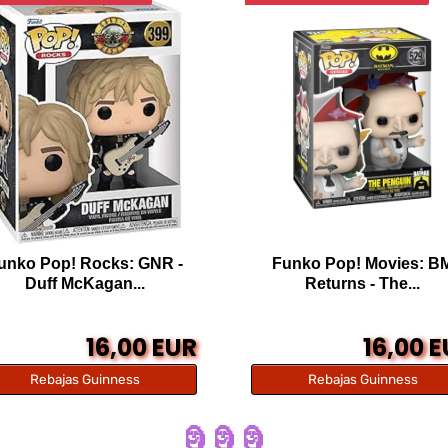
unko Pop! Rocks: GNR -
Funko Pop! Movies: B
Duff McKagan...
Returns - The...
16,00 EUR
16,00 
Rebajas Guinness
Rebajas Guinness
🗿 🗿 🗿