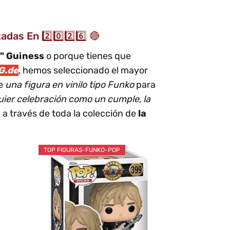
as En 2️⃣0️⃣2️⃣6️⃣ 🔴
r" Guiness
o porque tienes que
G.de
, hemos seleccionado el mayor
de
una figura en vinilo tipo Funko
para
uier celebración como un cumple, la
 a través de toda la colección de
la
TOP FIGURAS-FUNKO-POP