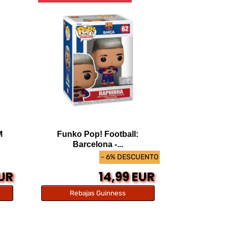
M
Funko Pop! Football:
Barcelona -...
- 6% DESCUENTO
EUR
14,99 EUR
Rebajas Guinness