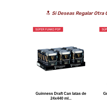
🔝
Si Deseas Regalar Otra 
SÚPER FUNKO POP
SÚP
Guinness Draft Can latas de
G
24x440 ml...