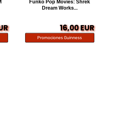
M
Funko Pop Movies: Shrek
Dream Works...
EUR
16,00 EUR
Promociones Guinness