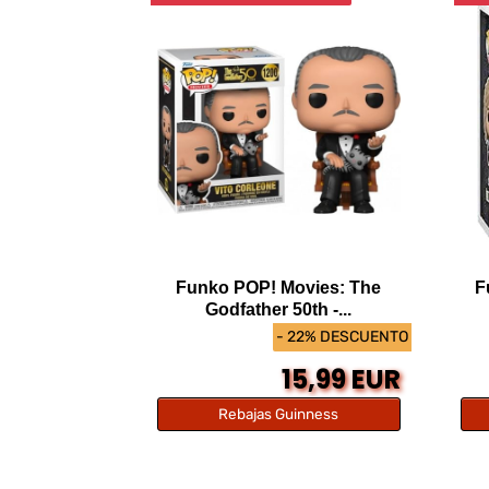
Funko POP! Movies: The
F
Godfather 50th -...
- 22% DESCUENTO
15,99 EUR
Rebajas Guinness