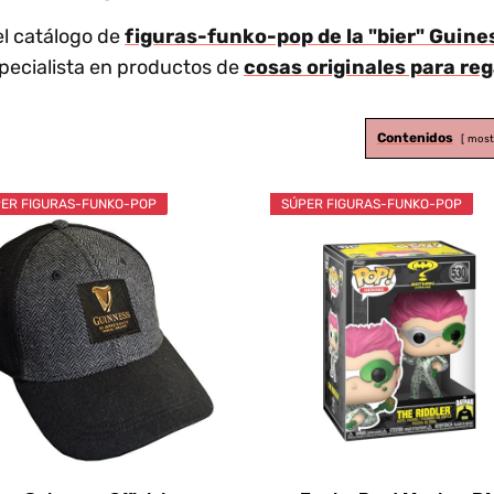
el catálogo de
figuras-funko-pop de la "bier" Guin
pecialista en productos de
cosas originales para re
Contenidos
most
ER FIGURAS-FUNKO-POP
SÚPER FIGURAS-FUNKO-POP