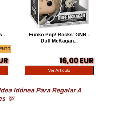
s -
Funko Pop! Rocks: GNR -
Duff McKagan...
UENTO
EUR
16,00 EUR
Ver Artículo
Idea Idónea Para Regalar A
nes
💯