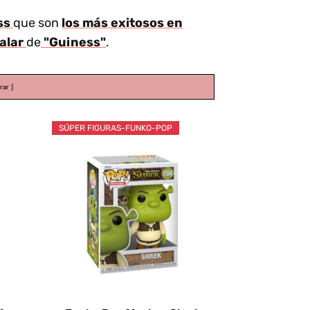
ess
que son
los más exitosos en
galar
de
"Guiness"
.
rar
SÚPER FIGURAS-FUNKO-POP