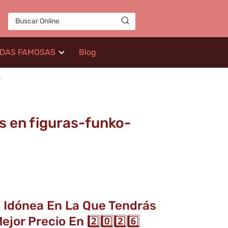
IDAS FAMOSAS
Blog
6
s en figuras-funko-
a Idónea En La Que Tendrás
r Precio En 2️⃣0️⃣2️⃣6️⃣