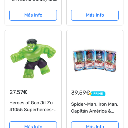
Hulk Figurina, Stark
His Amazing Friends
Tech Suit, Multicolor
Figura de Hulk , 10
Más Info
Más Info
(47759)
cm, para Niños de 3
Años en
Adelante,Multicolor
27,57€
39,59€
PRIME
PRIME
Heroes of Goo Jit Zu
Spider-Man, Iron Man,
41055 Superhéroes-
Capitán América &
Hulk, Multicolor
Hulk - Figuras de
Marvel de 15 cm,
Más Info
Más Info