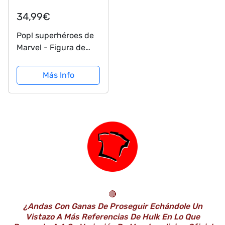
34,99€
Pop! superhéroes de
Marvel - Figura de
vinilo de lujo de El
Inmortal Hulk de 15,2
Más Info
cm
🔴
¿Andas Con Ganas De Proseguir Echándole Un
Vistazo A Más Referencias De Hulk En Lo Que