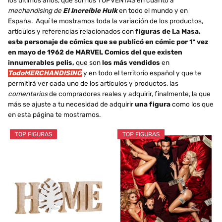
los últimos años, que son los TOPVENTAS en cuanto a
mechandising de
El Increíble Hulk
en todo el mundo y en
España. Aquí te mostramos toda la variación de los productos,
artículos y referencias relacionados con
figuras de La Masa,
este personaje de cómics que se publicó en cómic por 1ª vez
en mayo de 1962 de MARVEL Comics del que existen
innumerables pelis,
que son
los más vendidos
en
TodoMERCHANDISING
y en todo el territorio español y que te
permitirá ver cada uno de los artículos y productos, las
comentarios
de compradores reales y adquirir, finalmente, la que
más se ajuste a tu necesidad de adquirir
una figura
como los que
en esta página te mostramos.
TOP FIGURAS
TOP FIGURAS