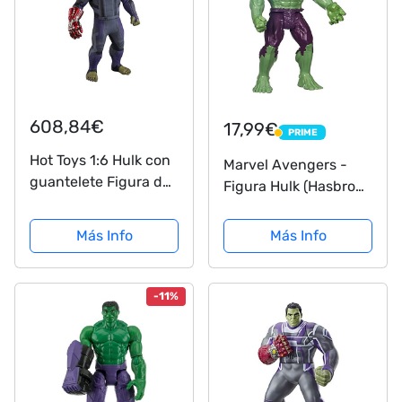
608,84€
17,99€
PRIME
PRIME
Hot Toys 1:6 Hulk con
Marvel Avengers -
guantelete Figura de
Figura Hulk (Hasbro
Vengadores:
B0443EU4)
Endgame
Más Info
Más Info
-11%