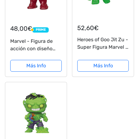
52,60€
48,00€
PRIME
PRIME
Heroes of Goo Jit Zu -
Marvel - Figura de
Super Figura Marvel -
acción con diseño
Hulk
Hulk Buster Los
Vengadores Marvel
Más Info
Más Info
(Hasbro B0441)