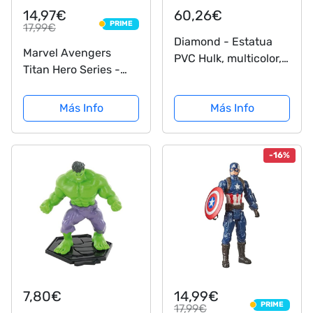
14,97€
60,26€
PRIME
17,99€
PRIME
Diamond - Estatua
Marvel Avengers
PVC Hulk, multicolor,
Titan Hero Series -
Estándar (Diamond
Figura de acción de
AUG162570)
Iron Man de 30 cm,
Más Info
Más Info
Edad: 4+
-16%
7,80€
14,99€
PRIME
17,99€
PRIME