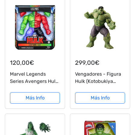
120,00€
299,00€
Marvel Legends
Vengadores - Figura
Series Avengers Hulk
Hulk (Kotobukiya
- Figura de acción
MK160)
exclusiva de 6
Más Info
Más Info
pulgadas