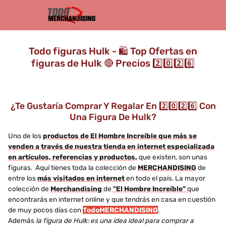
Todo figuras Hulk - 🛍️ Top Ofertas en
figuras de Hulk 🔴 Precios 2️⃣0️⃣2️⃣6️⃣
¿Te Gustaría Comprar Y Regalar En 2️⃣0️⃣2️⃣6️⃣ Con
Una Figura De Hulk?
Uno de los
productos de El Hombre Increíble que más se
venden a través de nuestra tienda en internet especializada
en artículos, referencias y productos,
que existen, son unas
figuras. Aquí tienes toda la colección de
MERCHANDISING
de
entre los
más visitados en internet
en todo el país. La mayor
colección de
Merchandising
de
"El Hombre Increíble"
que
encontrarás en internet online y que tendrás en casa en cuestión
de muy pocos días con
TodoMERCHANDISING
.
Además
la figura de Hulk: es una idea ideal para comprar a