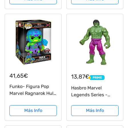
juego de cuatro
41,65€
13,87€
PRIME
PRIME
Funko- Figura Pop
Hasbro Marvel
Marvel Ragnarok Hulk
Legends Series -
Exclusive 25cm
Figura de Hulk de 9.5
Muñecos acción,
cm - Colección Retro
Más Info
Más Info
Multicolor (134404)
375