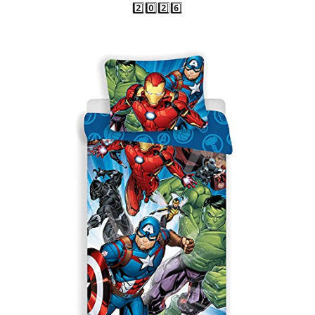
2️⃣0️⃣2️⃣6️⃣