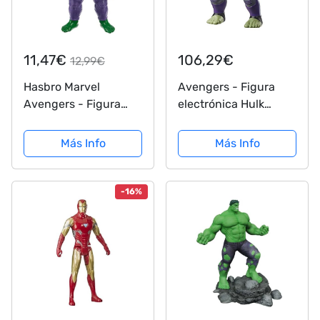
11,47€
106,29€
12,99€
Hasbro Marvel
Avengers - Figura
Avengers - Figura
electrónica Hulk
Mech Strike de Hulk
(Hasbro E3313EW0),
de 15 cm con
Versión inglesa
Más Info
Más Info
Accesorio Mech de
Batalla - para niños
de 4 años en adelante
-16%