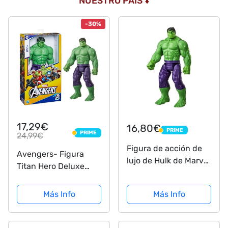
NUESTRO PAÍS ⬇️
-30%
17,29€
16,80€
PRIME
PRIME
PRIME
24,99€
PRIME
Figura de acción de
Avengers- Figura
lujo de Hulk de Marvel
Titan Hero Deluxe
Avengers Titan Hero
Hulk (Hasbro
Series Blast Gear,
E74755L0)
Más Info
Más Info
juguete de 30 cm,
para niños a partir de
4 años