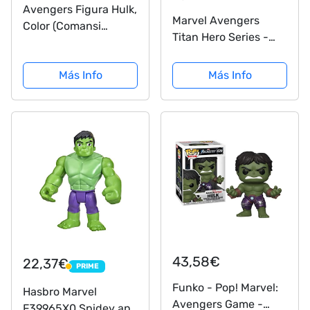
Avengers Figura Hulk,
Marvel Avengers
Color (Comansi
Titan Hero Series -
96026)
Figura de acción de
Capitán América de
Más Info
Más Info
30 cm, Edad: 4+
43,58€
22,37€
PRIME
PRIME
Funko - Pop! Marvel:
Hasbro Marvel
Avengers Game -
F39965X0 Spidey and