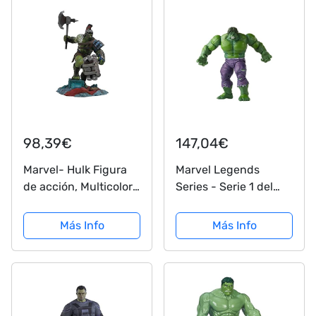
98,39€
147,04€
Marvel- Hulk Figura
Marvel Legends
de acción, Multicolor,
Series - Serie 1 del
One Size (Diamond
20mo Aniversario -
Select Toys
Figura Coleccionable
Más Info
Más Info
AUG172642)
de Hulk de 15 cm