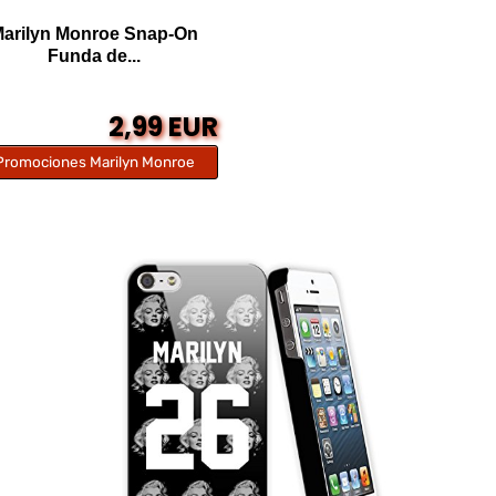
arilyn Monroe Snap-On
Funda de...
2,99 EUR
Promociones Marilyn Monroe