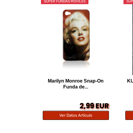
SÚPER FUNDAS MÓVILES
SÚP
Marilyn Monroe Snap-On
KU
Funda de...
2,99 EUR
Ver Datos Artículo