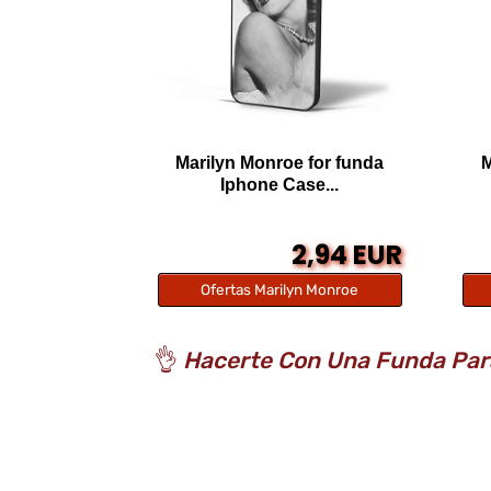
Marilyn Monroe for funda
M
Iphone Case...
2,94 EUR
Ofertas Marilyn Monroe
👌
Hacerte Con Una Funda Para