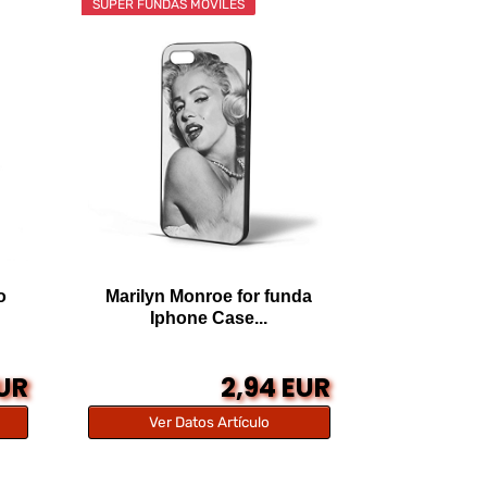
SÚPER FUNDAS MÓVILES
o
Marilyn Monroe for funda
Iphone Case...
EUR
2,94 EUR
Ver Datos Artículo