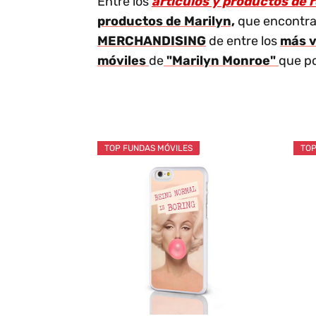
Entre los
artículos y productos de 
productos de Marilyn,
que encontrar
MERCHANDISING
de entre los
más v
móviles
de
"Marilyn Monroe"
que po
TOP FUNDAS MÓVILES
TOP