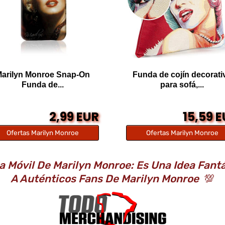
arilyn Monroe Snap-On
Funda de cojín decorati
Funda de...
para sofá,...
2,99 EUR
15,59 
Ofertas Marilyn Monroe
Ofertas Marilyn Monroe
 Móvil De Marilyn Monroe: Es Una Idea Fant
A Auténticos Fans De Marilyn Monroe
💯