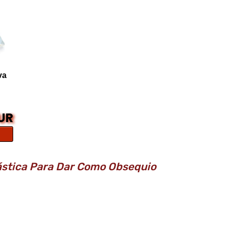
va
EUR
ástica Para Dar Como Obsequio