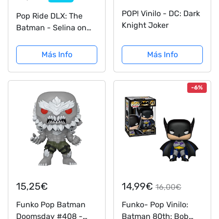
POP! Vinilo - DC: Dark
Pop Ride DLX: The
Knight Joker
Batman - Selina on
Motorcycle
Más Info
Más Info
-6%
15,25€
14,99€
16,00€
Funko Pop Batman
Funko- Pop Vinilo:
Doomsday #408 -
Batman 80th: Bob