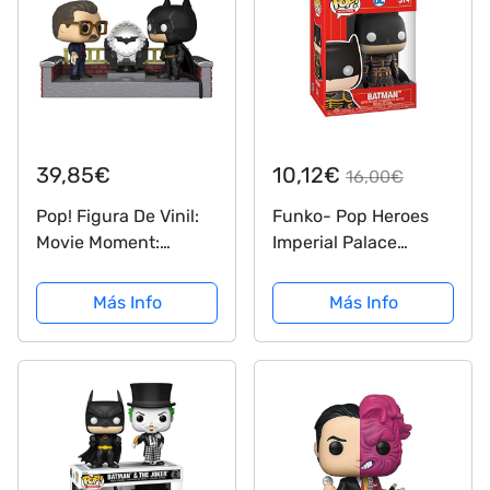
39,85€
10,12€
16,00€
Pop! Figura De Vinil:
Funko- Pop Heroes
Movie Moment:
Imperial Palace
Batman 80th - with
Batman Juguete
Light Up Bat Signal
coleccionable,
Más Info
Más Info
Multicolor (52427)