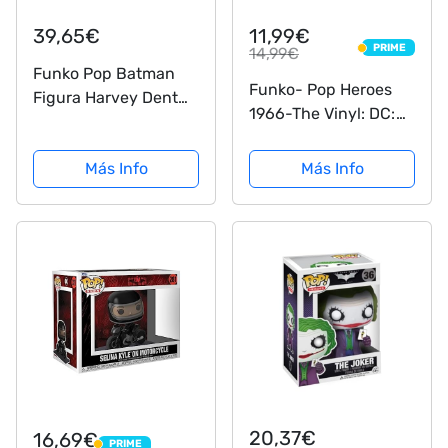
39,65€
11,99€
PRIME
14,99€
PRIME
Funko Pop Batman
Funko- Pop Heroes
Figura Harvey Dent
1966-The Vinyl: DC:
Twoface #432 –
Batman 66: The
Batman The
Riddler, Multicolor
Más Info
Más Info
Animated Series –
(13628) , color/modelo
Funko Pop Limited
surtido
Edition
20,37€
16,69€
PRIME
PRIME