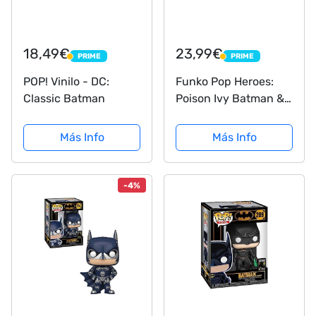
18,49€
23,99€
PRIME
PRIME
PRIME
PRIME
POP! Vinilo - DC:
Funko Pop Heroes:
Classic Batman
Poison Ivy Batman &
Robin- Specialty
Series Standard
Más Info
Más Info
-4%