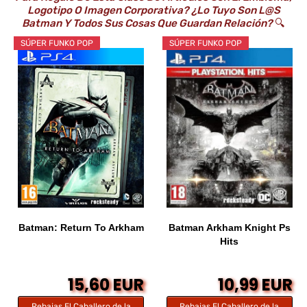
Logotipo O Imagen Corporativa? ¿Lo Tuyo Son L@s
Batman Y Todos Sus Cosas Que Guardan Relación?
🔍
SÚPER FUNKO POP
SÚPER FUNKO POP
Batman: Return To Arkham
Batman Arkham Knight Ps
Hits
15,60 EUR
10,99 EUR
Rebajas El Caballero de la
Rebajas El Caballero de la