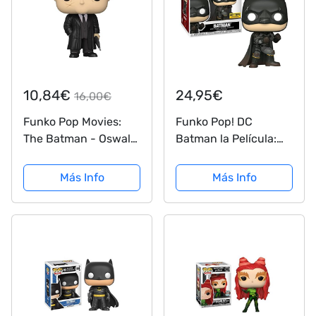
10,84€
24,95€
16,00€
Funko Pop Movies:
Funko Pop! DC
The Batman - Oswald
Batman la Película:
Cobblepot. Chase!!
Battle Damage
This Pop! Figure
Más Info
Más Info
Comes with a 1 in 6
Chance of Receiving
The Special Addition
Alternative Rare
Chase...