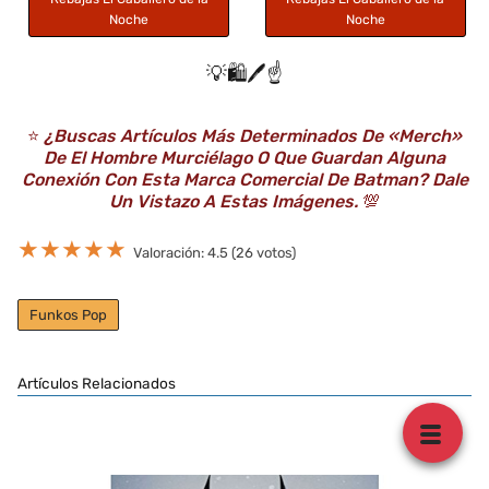
Noche
Noche
💡🛍️🖊️☝️
⭐️
¿Buscas Artículos Más Determinados De «Merch»
De El Hombre Murciélago O Que Guardan Alguna
Conexión Con Esta Marca Comercial De Batman? Dale
Un Vistazo A Estas Imágenes.
💯
★
★
★
★
★
Valoración: 4.5 (26 votos)
Funkos Pop
Artículos Relacionados