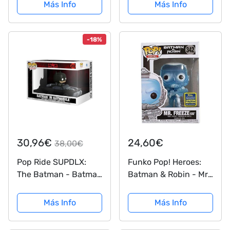
Funko Pop Limited
Más Info
Más Info
Edition
-18%
30,96€
24,60€
38,00€
Pop Ride SUPDLX:
Funko Pop! Heroes:
The Batman - Batman
Batman & Robin - Mr.
in Batmobile
Freeze Glitter Version
#342 SDCC 2020
Más Info
Más Info
Shared Summer
Convention Exclusive