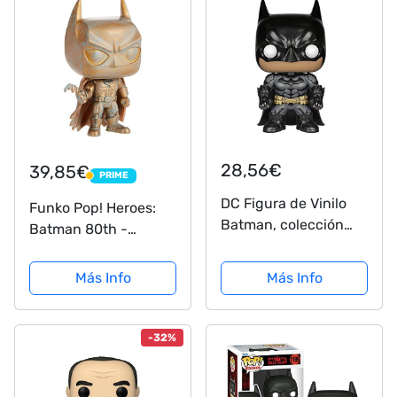
28,56€
39,85€
PRIME
PRIME
DC Figura de Vinilo
Funko Pop! Heroes:
Batman, colección
Batman 80th -
Arkham Knight
Batman 1989 (Patina)
(Funko 6383)
Exclusive
Más Info
Más Info
-32%