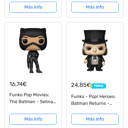
Figure Comes with a 1
Más Info
Más Info
in 6 Chance of
Receiving The Special
Addition Alternative
Rare Chase Version
16,74€
24,85€
PRIME
PRIME
Funko Pop Movies:
Funko - Pop! Heroes:
The Batman - Selina
Batman Returns -
Kyle w/Chase. Chase!!
Penguin Figura
This Pop! Figure
Coleccionable,
Más Info
Más Info
Comes with a 1 in 6
Multicolor (47708)