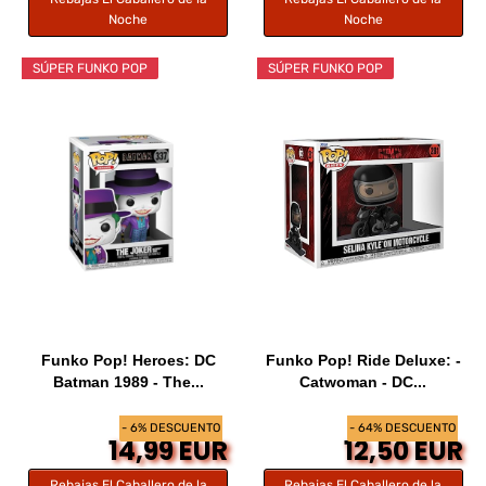
Noche
Noche
SÚPER FUNKO POP
SÚPER FUNKO POP
Funko Pop! Heroes: DC
Funko Pop! Ride Deluxe: -
Batman 1989 - The...
Catwoman - DC...
- 6% DESCUENTO
- 64% DESCUENTO
14,99 EUR
12,50 EUR
Rebajas El Caballero de la
Rebajas El Caballero de la