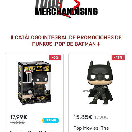
⬇️ CATÁLOGO INTEGRAL DE PROMOCIONES DE
FUNKOS-POP DE BATMAN ⬇️
-6%
-11%
17,99€
15,85€
17,90€
PRIME
19,33€
PRIME
Pop Movies: The