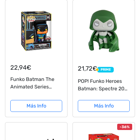
Pop Vinyl Figure Rare
22,94€
21,72€
PRIME
PRIME
Funko Batman The
POP! Funko Heroes
Animated Series
Batman: Spectre 2021
Batman Blacklight
- Figura de vinilo de
Exclusive POP!
9,5 cm
Más Info
Más Info
-36%