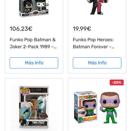
106,23€
19,99€
Funko Pop Batman &
Funko Pop Heroes:
Joker 2-Pack 1989 –
Batman Forever -
Funko Pop Limited
Two-Face, Multicolor
Edition
Más Info
Más Info
-20%