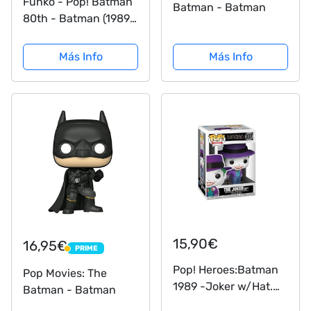
Funko - Pop! Batman
Batman - Batman
80th - Batman (1989)
Figurina de Vinil,
Multicolor (37248)
Más Info
Más Info
15,90€
16,95€
PRIME
PRIME
Pop! Heroes:Batman
Pop Movies: The
1989 -Joker w/Hat.
Batman - Batman
Chase!! This Pop!