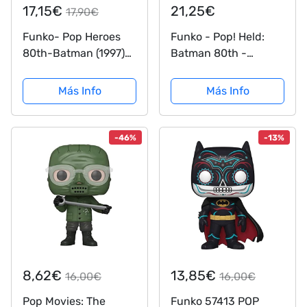
17,15€
21,25€
17,90€
Funko- Pop Heroes
Funko - Pop! Held:
80th-Batman (1997)
Batman 80th -
Collectible Toy,
Batman (1995)
Multicolor (37262)
Figurina de Vinil,
Más Info
Más Info
Multicolor (37254)
-46%
-13%
8,62€
13,85€
16,00€
16,00€
Pop Movies: The
Funko 57413 POP