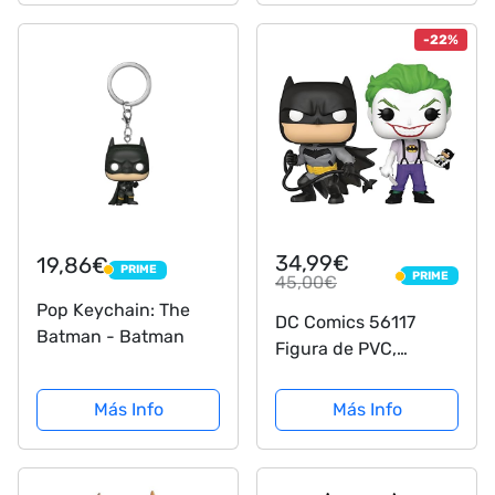
Chance of Receiving
The Special Addition
-22%
Rare Chase Version
34,99€
19,86€
PRIME
PRIME
PRIME
45,00€
PRIME
Pop Keychain: The
DC Comics 56117
Batman - Batman
Figura de PVC,
Multicolor
Más Info
Más Info