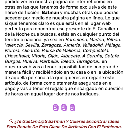
podido ver en nuestra página de internet como en
otras en las que tenemos de forma exclusiva de este
héroe de ficción:
Batman
y muchas otras que podrás
acceder por medio de nuestra página en línea. Lo que
sí que tenemos claro es que estás en el lugar web
perfecto para encontrar ese presente de El Caballero
de la Noche que buscas, estés en cualquier punto del
territorio nacional ya sea en
Barcelona, Madrid, Bilbao,
Valencia, Sevilla, Zaragoza, Almería, Valladolid, Málaga,
Murcia, Alicante, Palma de Mallorca, Compostela,
L'Hospitalet, Vitoria, Gijón, Albacete, A Coruña, Getafe,
Burgos, Huelva, Marbella, Toledo, Tarragona…
en
nuestra web vas a tener la posibilidad de comprar de
manera fácil y recibiéndolo en tu casa o en la ubicación
de aquella persona a la que quieres entregarle este
artículo, de forma completamente asegurada en el
pago y vas a tener el regalo que encargado en cuestión
de horas en aquel lugar donde nos indiques.
🗿 🗿 🗿
🔍
¿Te Gustan L@s Batman Y Quieres Encontrar Ideas
Para Regalo De Esta Clase De Artículos Con El Emblema,