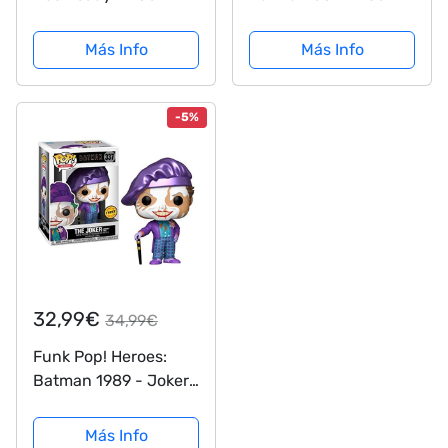
Injustice God Among
Kane (1st
Us – Funko Pop
Appearance) Figura
Más Info
Más Info
Limited Edition
Coleccionable,
Multicolor (37214)
-5%
32,99€
34,99€
Funk Pop! Heroes:
Batman 1989 - Joker
Chase Edition
Más Info