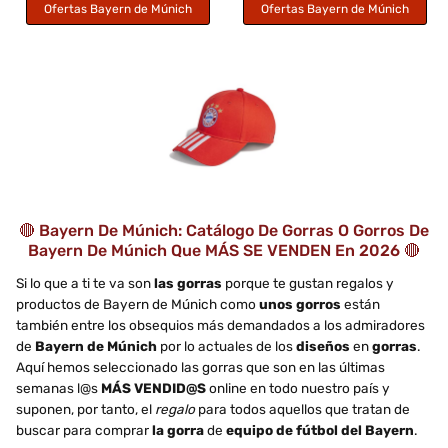
Ofertas Bayern de Múnich
Ofertas Bayern de Múnich
🔴 Bayern De Múnich: Catálogo De Gorras O Gorros De
Bayern De Múnich Que MÁS SE VENDEN En 2026 🔴
Si lo que a ti te va son
las gorras
porque te gustan regalos y
productos de Bayern de Múnich como
unos gorros
están
también entre los obsequios más demandados a los admiradores
de
Bayern de Múnich
por lo actuales de los
diseños
en
gorras
.
Aquí hemos seleccionado las gorras que son en las últimas
semanas l@s
MÁS VENDID@S
online en todo nuestro país y
suponen, por tanto, el
regalo
para todos aquellos que tratan de
buscar para comprar
la gorra
de
equipo de fútbol del Bayern
.