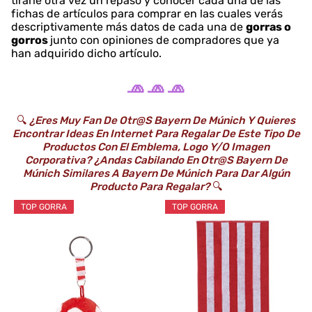
tirarle otra vez un repaso y conocer cada una de las
fichas de artículos para comprar en las cuales verás
descriptivamente más datos de cada una de
gorras o
gorros
junto con opiniones de compradores que ya
han adquirido dicho artículo.
🧢 🧢 🧢
🔍
¿Eres Muy Fan De Otr@s Bayern De Múnich Y Quieres
Encontrar Ideas En Internet Para Regalar De Este Tipo De
Productos Con El Emblema, Logo Y/o Imagen
Corporativa? ¿Andas Cabilando En Otr@s Bayern De
Múnich Similares A Bayern De Múnich Para Dar Algún
Producto Para Regalar?
🔍
TOP GORRA
TOP GORRA