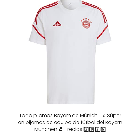
Todo pijamas Bayern de Múnich - ⭐️ Súper
en pijamas de equipo de fútbol del Bayern
München 🔝 Precios 2️⃣0️⃣2️⃣6️⃣