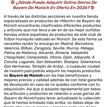
🔴
¿Dónde Puedo Adquirir Online Gorros De
Bayern De Múnich En Oferta En 2026?
🔴
A través de las distintas secciones en nuestra tienda
especializada en productos de «Merch» de Bayern de
Múnich encontrarás clasificados diferentes productos
y artículos que nos lleva a ser en de las mejor surtidas
tiendas online españolas de productos de este club de
fútbol muniqués radicado en Múnich. De esta forma ya
necesites recibir tu encargo en
Madrid, Barcelona,
Valencia, Bilbao, Zaragoza, Sevilla, Murcia, Málaga,
Palma de Mallorca, Alicante, Almería, Valladolid,
L'Hospitalet, Compostela, Vitoria, Gijón, Albacete, A
Coruña, Leganés, San Sebastián, Badajoz, Salamanca,
Dos Hermanas, Torrejón de Ardoz… o cualquier ciudad
de nuestro país
podrás adquirir los mejores productos
de
Bayern de Múnich
con los más beneficiosos y
mejores precios y calidad además de con total garantía
de devolución en caso de no quedes conforme con tu
adquisición. Así que si pasaste rápidamente por todos
los artículos y productos en relación a
unas gorras de
Bayern de Múnich
para tener actualizada tu colección
que te hemos brindado más arriba, no debes dejar de