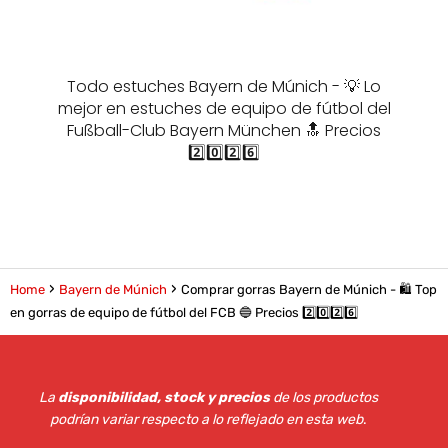
Todo estuches Bayern de Múnich - 💡 Lo
mejor en estuches de equipo de fútbol del
Fußball-Club Bayern München 🔝 Precios
2️⃣0️⃣2️⃣6️⃣
Home
Bayern de Múnich
Comprar gorras Bayern de Múnich - 🛍️ Top
en gorras de equipo de fútbol del FCB 🔵 Precios 2️⃣0️⃣2️⃣6️⃣
La
disponibilidad, stock y precios
de los productos
podrían variar respecto a lo reflejado en esta web
.