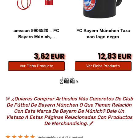
amscan 9906520 – FC
FC Bayern München Taza
Bayern Múnich,...
con logo negro
3,62 EUR
12,83 EUR
Ver Ficha Producto
Ver Ficha Producto
☝️🛍️🛍️⭐️
💯
¿Quieres Comprar Artículos Más Concretos De Club
De Fútbol De Bayern München O Que Tienen Relación
Con Esta Marca De Bayern De Múnich? Dale Un
Vistazo A Estas Páginas Relacionadas Con Productos
De Merchandising.
🖍️
★
★
★
★
★
Valoración: 4.6 (14 votos)