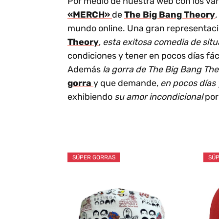
Por medio de nuestra web con los va
«MERCH»
de
The Big Bang Theory
mundo online. Una gran representaci
Theory
,
esta exitosa comedia de situ
condiciones y tener en pocos días fác
Además
la gorra de The Big Bang Th
gorra
y que demande,
en pocos días
exhibiendo
su amor incondicional
por
SÚPER GORRAS
SÚP