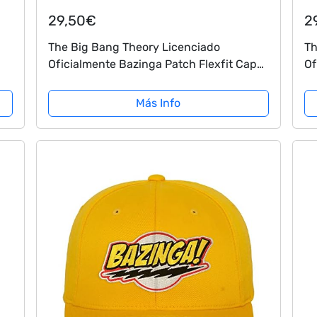
29,50€
2
The Big Bang Theory Licenciado
Th
Oficialmente Bazinga Patch Flexfit Cap
Of
(Negro), Small/Medium
Sn
Más Info