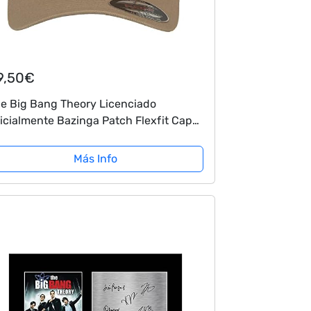
9,50€
e Big Bang Theory Licenciado
icialmente Bazinga Patch Flexfit Cap
eige), Small/Medium
Más Info