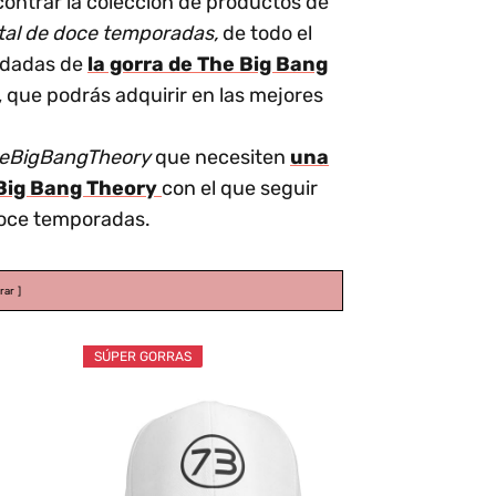
ontrar la colección de productos de
otal de doce temporadas,
de todo el
ndadas de
la gorra de The Big Bang
, que podrás adquirir en las mejores
 TheBigBangTheory
que necesiten
una
 Big Bang Theory
con el que seguir
doce temporadas.
rar
SÚPER GORRAS