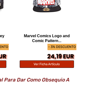
ney
Marvel Comics Logo and
Comic Pattern...
UENTO
- 3% DESCUENTO
EUR
24,19 EUR
Ver Ficha Artículo
al Para Dar Como Obsequio A