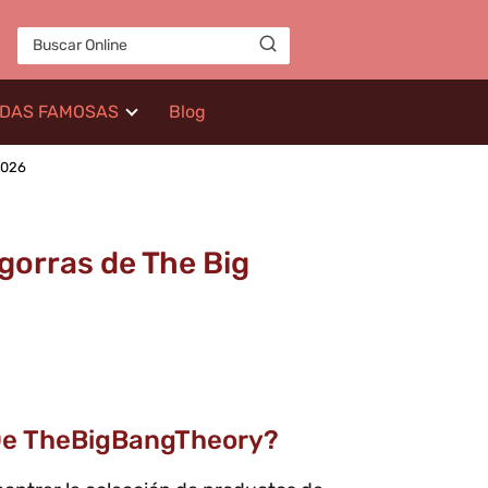
IDAS FAMOSAS
Blog
2026
gorras de The Big
a De TheBigBangTheory?