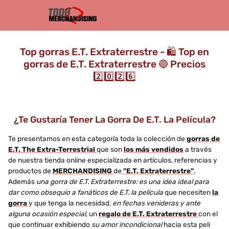
Top gorras E.T. Extraterrestre - 🛍️ Top en
gorras de E.T. Extraterrestre 🔵 Precios
2️⃣0️⃣2️⃣6️⃣
¿Te Gustaría Tener La Gorra De E.T. La Película?
Te presentamos en esta categoría toda la colección de
gorras de
E.T. The Extra-Terrestrial
que son
los más vendidos
a través
de nuestra tienda online especializada en artículos, referencias y
productos de
MERCHANDISING
de
"E.T. Extraterrestre"
.
Además
una gorra de E.T. Extraterrestre: es una idea ideal para
dar como obsequio a fanáticos de E.T. la película
que necesiten
la
gorra
y que tenga la necesidad,
en fechas venideras y ante
alguna ocasión especial
, un
regalo de E.T. Extraterrestre
con el
que continuar exhibiendo
su amor incondicional
hacia esta peli