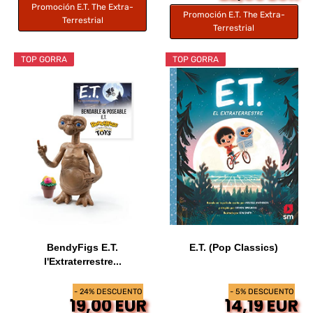
Promoción E.T. The Extra-
Promoción E.T. The Extra-
Terrestrial
Terrestrial
TOP GORRA
TOP GORRA
BendyFigs E.T.
E.T. (Pop Classics)
l'Extraterrestre...
- 24% DESCUENTO
- 5% DESCUENTO
19,00 EUR
14,19 EUR