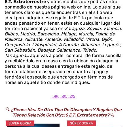
E.T. Extraterrestre
y otras muchas que podrás entrar
por medio de nuestra página web online. Lo que sí que
tenemos claro es que te encuentras en el sitio web
ideal para adquirir ese regalo de E.T. la película que
andas pensando en tener, estés en cualquier lugar del
territorio nacional ya sea en
Zaragoza, Sevilla, Valencia,
Bilbao, Madrid, Barcelona, Málaga, Murcia, Palma de
Mallorca, Alicante, Almería, Valladolid, Vitoria, Gijón,
Compostela, L'Hospitalet, A Coruña, Albacete, Leganés,
San Sebastián, Badajoz, Salamanca, Toledo,
Tarragona…
aquí vas a poder comprar de forma sencilla
y recibiéndolo en tu casa o en la ubicación de aquella
persona a la cual deseas entregarle este regalo, de
forma totalmente asegurada en cuanto al pago y
tendrás el obsequio que encargado en términos de
horas en aquel sitio donde nos indiques.
🧢 🧢 🧢
🔍
¿Tienes Idea De Otro Tipo De Obsequios Y Regalos Que
Tienen Relación Con Otr@s E.T. Extraterrestre?
🔍
SÚPER GORRA
SÚPER GORRA