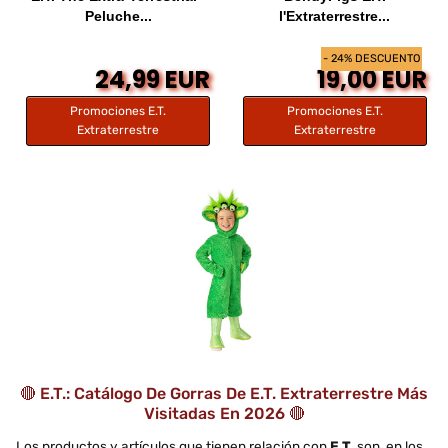
Peluche...
l'Extraterrestre...
- 24% DESCUENTO
24,99 EUR
19,00 EUR
Promociones E.T.
Promociones E.T.
Extraterrestre
Extraterrestre
🔴 E.T.: Catálogo De Gorras De E.T. Extraterrestre Más
Visitadas En 2026 🔴
Los productos y artículos que tienen relación con
E.T.
son, en los