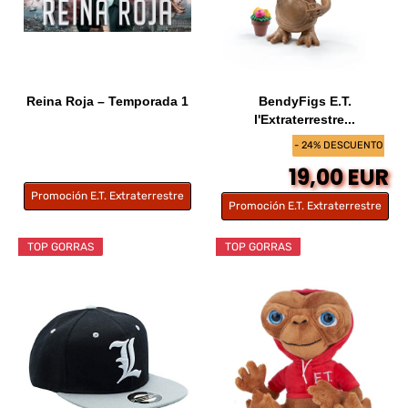
Reina Roja – Temporada 1
BendyFigs E.T.
l'Extraterrestre...
- 24% DESCUENTO
19,00 EUR
Promoción E.T. Extraterrestre
Promoción E.T. Extraterrestre
TOP GORRAS
TOP GORRAS