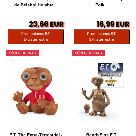
de Béisbol Hombre...
Folk...
23,66 EUR
16,99 EUR
Promociones E.T.
Promociones E.T.
Extraterrestre
Extraterrestre
SÚPER GORRAS
SÚPER GORRAS
E.T. The Extra-Terrestrial -
BendyFigs E.T.