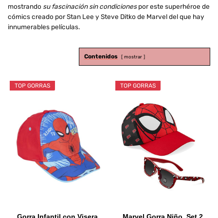
mostrando
su fascinación sin condiciones
por este superhéroe de
cómics creado por Stan Lee y Steve Ditko de Marvel del que hay
innumerables películas.
Contenidos
mostrar
TOP GORRAS
TOP GORRAS
Gorra Infantil con Visera
Marvel Gorra Niño, Set 2