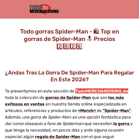
Todo gorras Spider-Man - 🛍️ Top en
gorras de Spider-Man 🔝 Precios
2️⃣0️⃣2️⃣6️⃣
¿Andas Tras La Gorra De Spider-Man Para Regalar
En Este 2026?
Te presentamos en esta sección de
TodoMERCHANDISING.de
toda la colección de
gorras de Spider-Man
que son
los más
exitosos en ventas
en nuestra tienda online especializada en
artículos, referencias y productos de
«Merch»
de
"Spider-Man"
.
Además
una gorra de Spider-Man: es una opción fantástica para
dar como obsequio a fans de Spiderman
que necesiten
la gorra
y
que tenga la necesidad,
en pocos días y ante alguna ocasión
especial
, algún
regalo de Spider-Man
con el que seguir