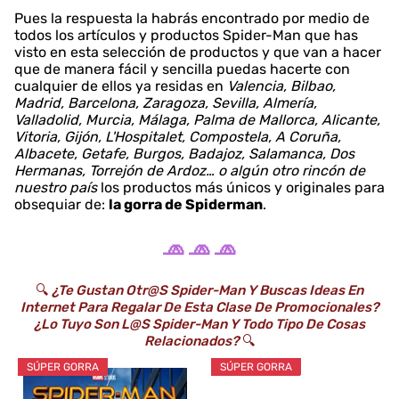
Pues la respuesta la habrás encontrado por medio de
todos los artículos y productos Spider-Man que has
visto en esta selección de productos y que van a hacer
que de manera fácil y sencilla puedas hacerte con
cualquier de ellos ya residas en
Valencia, Bilbao,
Madrid, Barcelona, Zaragoza, Sevilla, Almería,
Valladolid, Murcia, Málaga, Palma de Mallorca, Alicante,
Vitoria, Gijón, L'Hospitalet, Compostela, A Coruña,
Albacete, Getafe, Burgos, Badajoz, Salamanca, Dos
Hermanas, Torrejón de Ardoz… o algún otro rincón de
nuestro país
los productos más únicos y originales para
obsequiar de:
la gorra de Spiderman
.
🧢 🧢 🧢
🔍
¿Te Gustan Otr@s Spider-Man Y Buscas Ideas En
Internet Para Regalar De Esta Clase De Promocionales?
¿Lo Tuyo Son L@s Spider-Man Y Todo Tipo De Cosas
Relacionados?
🔍
SÚPER GORRA
SÚPER GORRA