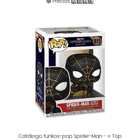
🔴 Precios 2️⃣0️⃣2️⃣6️⃣
Catálogo funkos-pop Spider-Man - ⭐️ Top