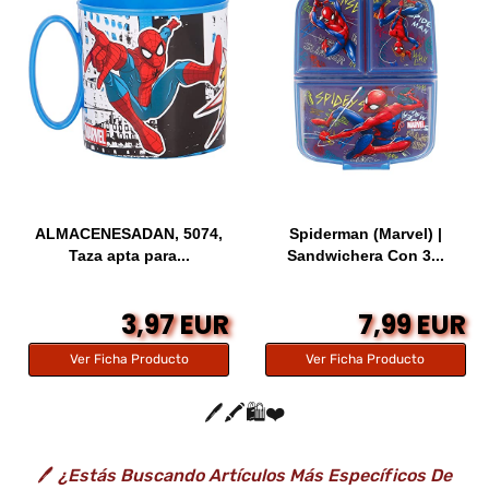
ALMACENESADAN, 5074,
Spiderman (Marvel) |
Taza apta para...
Sandwichera Con 3...
3,97 EUR
7,99 EUR
Ver Ficha Producto
Ver Ficha Producto
🖊️🖍️🛍️❤️
🖊️
¿Estás Buscando Artículos Más Específicos De