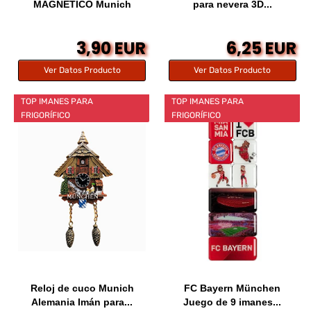
MAGNETICO Munich
para nevera 3D...
Modelo:...
3,90 EUR
6,25 EUR
Ver Datos Producto
Ver Datos Producto
TOP IMANES PARA
TOP IMANES PARA
FRIGORÍFICO
FRIGORÍFICO
Reloj de cuco Munich
FC Bayern München
Alemania Imán para...
Juego de 9 imanes...