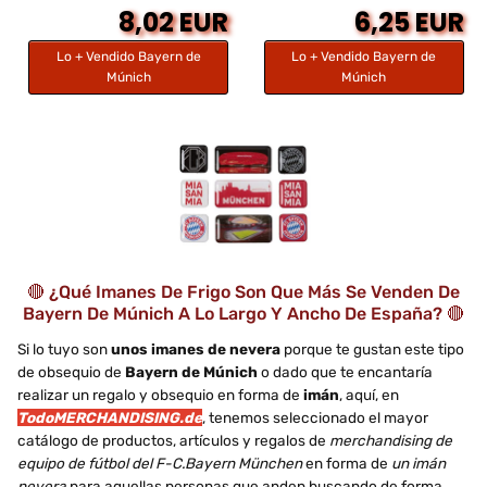
8,02 EUR
6,25 EUR
Lo + Vendido Bayern de
Lo + Vendido Bayern de
Múnich
Múnich
🔴 ¿Qué Imanes De Frigo Son Que Más Se Venden De
Bayern De Múnich A Lo Largo Y Ancho De España? 🔴
Si lo tuyo son
unos imanes de nevera
porque te gustan este tipo
de obsequio de
Bayern de Múnich
o dado que te encantaría
realizar un regalo y obsequio en forma de
imán
, aquí, en
TodoMERCHANDISING.de
, tenemos seleccionado el mayor
catálogo de productos, artículos y regalos de
merchandising de
equipo de fútbol del F-C.Bayern München
en forma de
un imán
nevera
para aquellas personas que anden buscando de forma