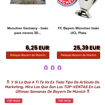
Munchen Germany - Imán
FC Bayern München Imán
para nevera 3D...
UCL Plata
6,25 EUR
25,39 EUR
Rebajas Bayern de Múnich
Rebajas Bayern de Múnich
🧲 🧲 🧲
🔝
Y Si Lo Que A Ti Te Va Es Todo Tipo De Artículo De
Marketing, Mira Los Que Son Los TOP-VENTAS En Las
Últimas Semanas De Bayern De Múnich
🔝
TOP IMÁN
TOP IMÁN