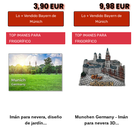
3,90 EUR
9,98 EUR
Lo + Vendido Bayern de
Lo + Vendido Bayern de
Múnich
Múnich
TOP IMANES PARA
TOP IMANES PARA
FRIGORÍFICO
FRIGORÍFICO
Imán para nevera, diseño
Munchen Germany - Imán
de jardín...
para nevera 3D...