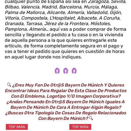
cualquier punto de España así sea en
Zaragoza, Sevilla,
Bilbao, Valencia, Madrid, Barcelona, Murcia, Málaga,
Palma de Mallorca, Alicante, Almería, Valladolid, Gijón,
Vitoria, Compostela, L'Hospitalet, Albacete, A Coruña,
Granada, Tarrasa, Jérez de la Frontera, Móstoles,
Pamplona, Almería…
aquí vas a poder comprar de forma
sencilla y llegando el pedido a tu casa o en la vivienda
de aquella persona a la que quieres entregarle este
artículo, de forma completamente segura en el pago y
vas a tener el pedido que quieres en cuestión de horas
en aquel lugar donde nos indiques.
🧲 🧲 🧲
🔍
¿Eres Muy Fan De Otr@s Bayern De Múnich Y Quieres
Encontrar Ideas Para Regalar De Esta Clase De Productos
Con El Emblema, Logotipo Y/o Imagen Corporativa?
¿Andas Pensando En Otr@s Bayern De Múnich Iguales A
Bayern De Múnich De Cara A Entregar Algún Regalo?
¿Buscas Otra Tipología De Cosas De Regalo Relacionados
Con Bayern De Múnich?
🔍
TOP IMÁN
TOP IMÁN