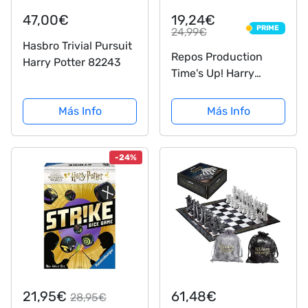
47,00€
19,24€
PRIME
24,99€
PRIME
Hasbro Trivial Pursuit
Repos Production
Harry Potter 82243
Time's Up! Harry
Potter, RPTUHP01
Más Info
Más Info
-24%
21,95€
61,48€
28,95€