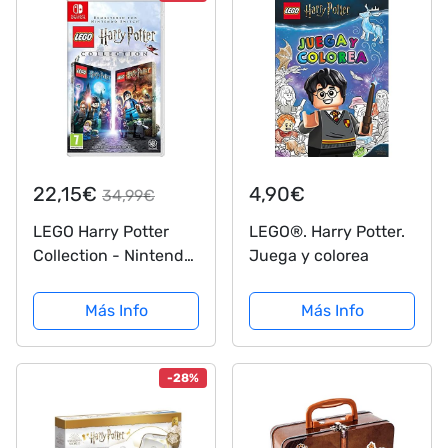
22,15€
4,90€
34,99€
LEGO Harry Potter
LEGO®. Harry Potter.
Collection - Nintendo
Juega y colorea
Switch [Importación
inglesa]
Más Info
Más Info
-28%