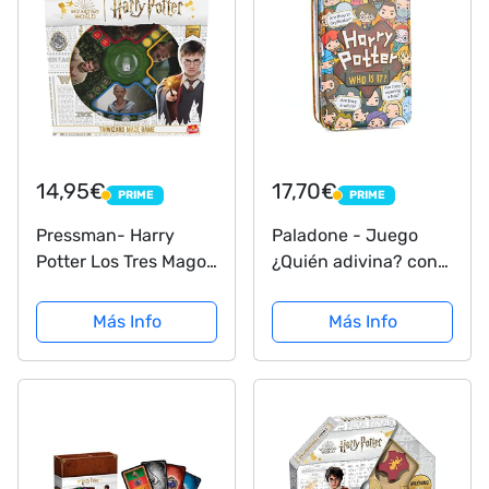
14,95€
17,70€
PRIME
PRIME
PRIME
PRIME
Pressman- Harry
Paladone - Juego
Potter Los Tres Magos
¿Quién adivina? con
Juego de Mesa,
Personajes de Harry
Multicolor (108672)
Potter con Licencia
Más Info
Más Info
Oficial, Modelo
PP7015HP