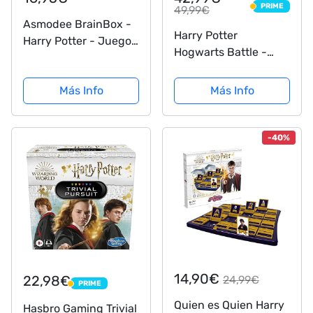
PRIME
49,99€
PRIME
Asmodee BrainBox -
Harry Potter
Harry Potter - Juego
Hogwarts Battle -
de Mesa en Español
Español
Más Info
Más Info
-40%
14,90€
22,98€
24,99€
PRIME
PRIME
Quien es Quien Harry
Hasbro Gaming Trivial