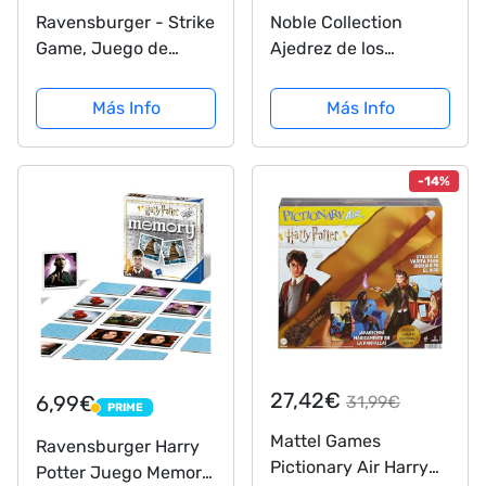
Ravensburger - Strike
Noble Collection
Game, Juego de
Ajedrez de los
familia, para niños a
Hechiceros, Harry
partir de 8 años -
Potter
Más Info
Más Info
25.4 x 17.8 x 5.1 cm
-14%
27,42€
6,99€
31,99€
PRIME
PRIME
Mattel Games
Ravensburger Harry
Pictionary Air Harry
Potter Juego Memory