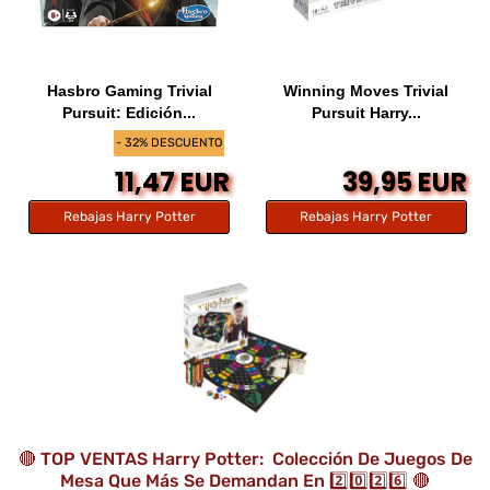
Hasbro Gaming Trivial
Winning Moves Trivial
Pursuit: Edición...
Pursuit Harry...
- 32% DESCUENTO
11,47 EUR
39,95 EUR
Rebajas Harry Potter
Rebajas Harry Potter
🔴 TOP VENTAS Harry Potter: Colección De Juegos De
Mesa Que Más Se Demandan En 2️⃣0️⃣2️⃣6️⃣ 🔴