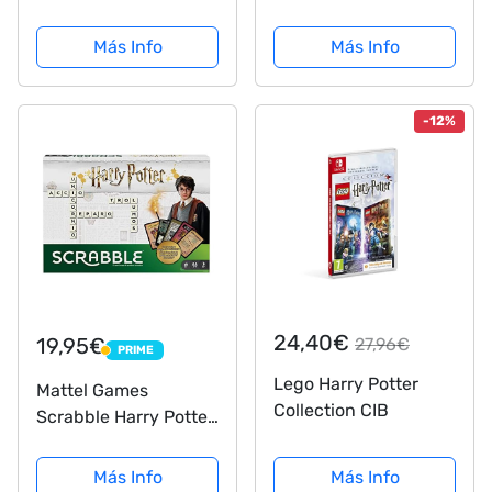
Potter, ve lo que
con 48 Tarjetas
dibujas en pantalla,
(10V60528781V10)
Más Info
Más Info
con varita para
dibujar en el aire,
juego de mesa para
-12%
niños +8 años (Mattel
HDC62)
24,40€
19,95€
27,96€
PRIME
PRIME
Lego Harry Potter
Mattel Games
Collection CIB
Scrabble Harry Potter
Juego de mesa
(Mattel GPW40)
Más Info
Más Info