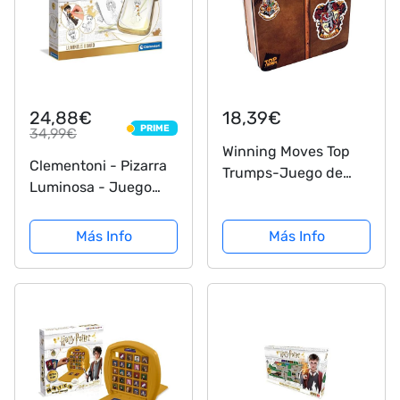
24,88€
18,39€
PRIME
34,99€
PRIME
Winning Moves Top
Clementoni - Pizarra
Trumps-Juego de
Luminosa - Juego
Cartas en Lata con 2
Harry Potter- 6 años
Barajas Gryffindor-
(18670)
Más Info
Más Info
¡Tránsportate con tu
Maleta al Castillo de
Hogwarts Harry
Potter-Versión en...