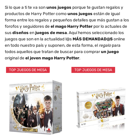
Si lo que a ti te va son
unos juegos
porque te gustan regalos y
productos de Harry Potter como
unos juegos
están de igual
forma entre los regalos y pequeños detalles que más gustan a los
forofos y seguidores de
el mago Harry Potter
por lo actuales de
sus
diseños
en
juegos de mesa
. Aquí hemos seleccionado los
juegos que son en la actualidad l@s
MÁS DEMANDAD@S
online
en todo nuestro país y suponen, de esta forma, el
regalo
para
todos aquellos que tratan de buscar para comprar
un juego
original de
el joven mago Harry Potter
.
TOP JUEGOS DE MESA
TOP JUEGOS DE MESA