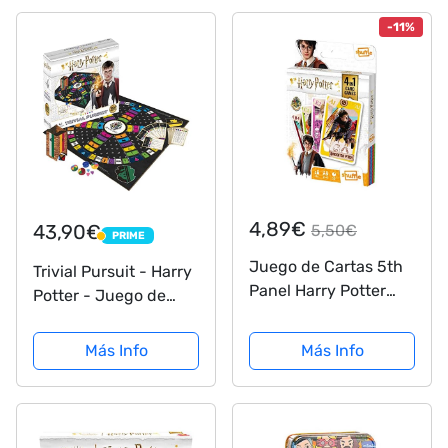
-11%
4,89€
43,90€
5,50€
PRIME
PRIME
Juego de Cartas 5th
Trivial Pursuit - Harry
Panel Harry Potter
Potter - Juego de
(versión española) -
Mesa de Preguntas.
Baraja de Cartas con
Incluye Tablero.
Más Info
Más Info
4 Juegos de Snap,
Versión en Español
Familias, Parejas y
Juego de Acción