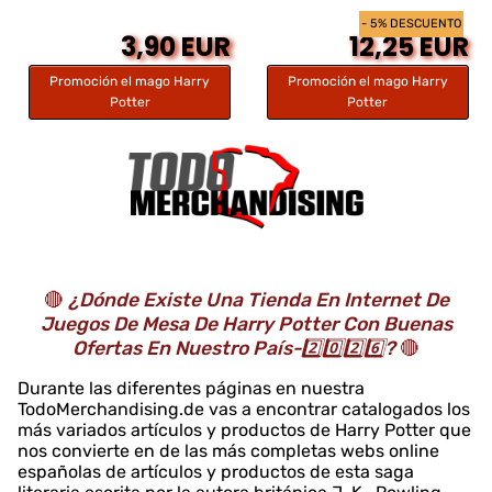
- 5% DESCUENTO
3,90 EUR
12,25 EUR
Promoción el mago Harry
Promoción el mago Harry
Potter
Potter
🔴
¿Dónde Existe Una Tienda En Internet De
Juegos De Mesa De Harry Potter Con Buenas
Ofertas En Nuestro País-2️⃣0️⃣2️⃣6️⃣?
🔴
Durante las diferentes páginas en nuestra
TodoMerchandising.de vas a encontrar catalogados los
más variados artículos y productos de Harry Potter que
nos convierte en de las más completas webs online
españolas de artículos y productos de esta saga