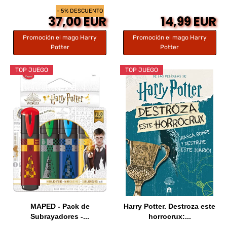
- 5% DESCUENTO
37,00 EUR
14,99 EUR
Promoción el mago Harry
Promoción el mago Harry
Potter
Potter
TOP JUEGO
TOP JUEGO
MAPED - Pack de
Harry Potter. Destroza este
Subrayadores -...
horrocrux:...