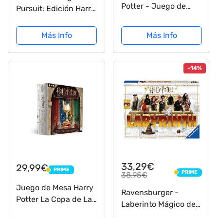
Potter - Juego de
Pursuit: Edición Harry
Preguntas y
Potter Wizarding
Respuestas - Versión
World - Edad: 8+
Más Info
Más Info
en Español
-14%
33,29€
29,99€
PRIME
PRIME
PRIME
38,95€
PRIME
Juego de Mesa Harry
Ravensburger -
Potter La Copa de Las
Laberinto Mágico de
Casas
Harry Potter, Juego