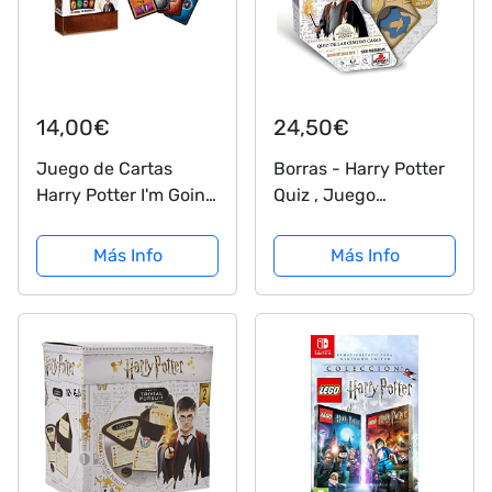
14,00€
24,50€
Juego de Cartas
Borras - Harry Potter
Harry Potter I'm Going
Quiz , Juego
to Hogwarts.
Interactivo de
Cartamundi
Preguntas para
Más Info
Más Info
auténticos
Potterheads , El
ministro de magia
hará preguntas y
guardará los puntos
de cada...