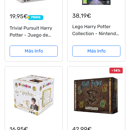
38,19€
19,95€
PRIME
PRIME
Lego Harry Potter
Trivial Pursuit Harry
Collection - Nintendo
Potter - Juego de
Switch. Edition:
viaje - 600 preguntas
Estándar
- Versión en español -
Más Info
Más Info
N°2
-14%
16,95€
42,99€