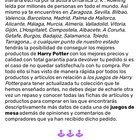
literaria escrita por la autora británica J. K . Rowling
leída por millones de personas en todo el mundo. Así
mismo ya te encuentres en
Zaragoza, Sevilla, Bilbao,
Valencia, Barcelona, Madrid, Palma de Mallorca,
Alicante, Málaga, Murcia, Almería, Valladolid, Vitoria,
Gijón, L'Hospitalet, Compostela, Albacete, A Coruña,
Getafe, Burgos, Badajoz, Salamanca, Toledo,
Tarragona… o cualquier punto de nuestro estado
tendrás la posibilidad de conseguir los mejores
productos de
Harry Potter
con los mejores precios y
calidad con total garantía para devolver tu pedido si es
el caso de no quedar satisfecha/o con tu compra. Por
todo ello si has visto de manera rápida por todos los
productos y artículos en relación a
los juegos de Harry
Potter
para tener actualizada tu colección que te
hemos enseñado antes, no debes dejar de echarle otra
vez un repaso y conocer todas las fichas de artículos y
productos para comprar en las que encontrarás
descriptivamente más datos de cada una de
juegos de
mesa
además de opiniones y comentarios de
compradores que ya han recibido dicho pedido.
🕹️ 🕹️ 🕹️