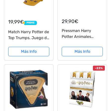
29,90€
19,99€
PRIME
PRIME
Pressman Harry
Match Harry Potter de
Potter Animales
Top Trumps. Juego de
Fantásticos Juego de
Mesa
Mesa, Multicolor, Talla
Más Info
Más Info
Única (Goliath Games
108673)
-23%