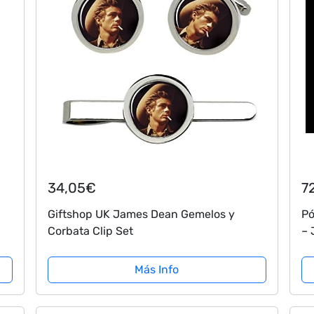
34,05€
7
Giftshop UK James Dean Gemelos y
Pó
Corbata Clip Set
– 
c
Más Info