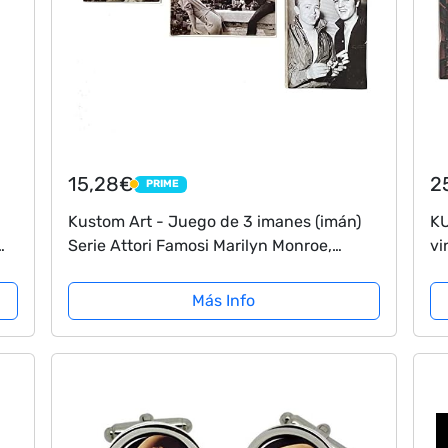
15,28€
2
PRIME
PRIME
Kustom Art - Juego de 3 imanes (imán)
KU
Serie Attori Famosi Marilyn Monroe,
vi
 x
James Dean, Elvis Presley estilo vintage
Mo
para frigorífico/garaje/bar de colección...
Im
Más Info
cm