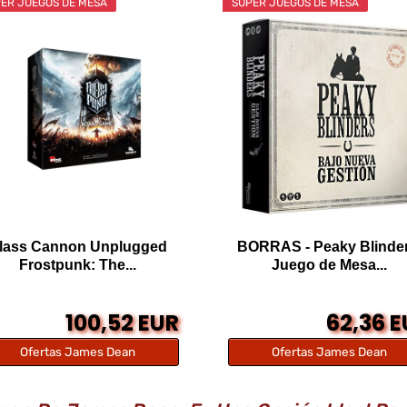
ER JUEGOS DE MESA
SÚPER JUEGOS DE MESA
lass Cannon Unplugged
BORRAS - Peaky Blinder
Frostpunk: The...
Juego de Mesa...
100,52 EUR
62,36 
Ofertas James Dean
Ofertas James Dean