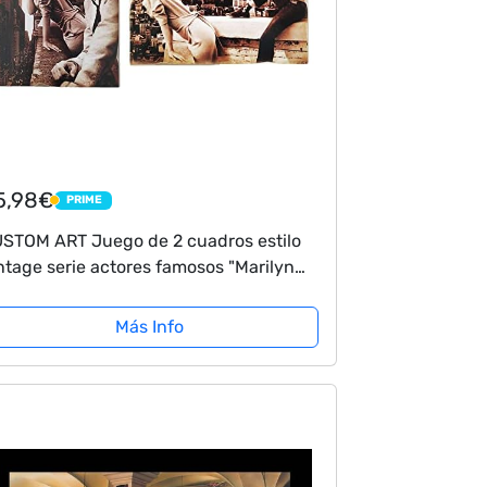
5,98€
PRIME
PRIME
STOM ART Juego de 2 cuadros estilo
ntage serie actores famosos "Marilyn
nroe, James Dean, Elvis Presley".
presión sobre madera 18x25 y 25x18
Más Info
. Para...