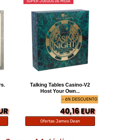
SÚPER JUEGOS DE MESA
s.
Talking Tables Casino-V2
Host Your Own...
- 6% DESCUENTO
EUR
40,16 EUR
Ofertas James Dean