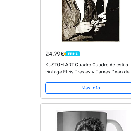
24,99€
PRIME
PRIME
KUSTOM ART Cuadro Cuadro de estilo
vintage Elvis Presley y James Dean de
colección, impresión sobre madera, 40
30 cm.
Más Info