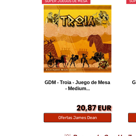
SÚPER JUEGOS DE MESA
SÚP
GDM - Troia - Juego de Mesa
G
- Medium...
20,87 EUR
Ofertas James Dean