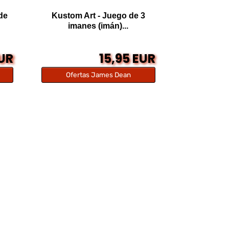
de
Kustom Art - Juego de 3
imanes (imán)...
EUR
15,95 EUR
Ofertas James Dean