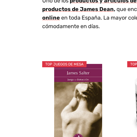
Uno de los
productos y artículos d
productos de James Dean,
que enco
online
en toda España. La mayor col
cómodamente en días.
TOP JUEGOS DE MESA
TOP