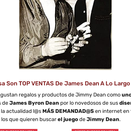
sa Son TOP VENTAS De James Dean A Lo Largo 
 gustan regalos y productos de Jimmy Dean como
uno
s de
James Byron Dean
por lo novedosos de sus
dis
la actualidad l@s
MÁS DEMANDAD@S
en internet en 
 los que quieren buscar
el juego
de
Jimmy Dean
.