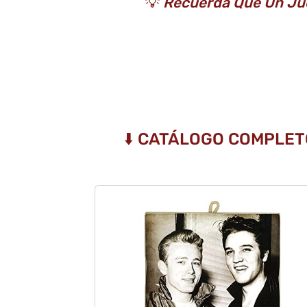
💡
Recuerda Que Un Jue
⬇️ CATÁLOGO COMPLET