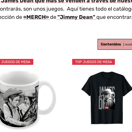
e James Dean que más se venden a través de nuestr
ntrarás, son unos juegos. Aquí tienes todo el catálog
ección de
«MERCH»
de
"Jimmy Dean"
que encontrará
Contenidos
most
 JUEGOS DE MESA
TOP JUEGOS DE MESA