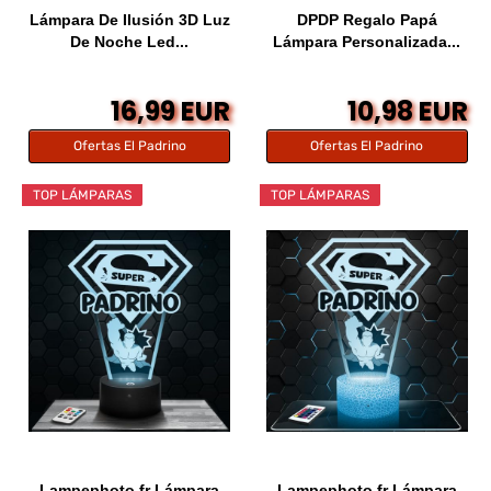
Lámpara De Ilusión 3D Luz
DPDP Regalo Papá
De Noche Led...
Lámpara Personalizada...
16,99 EUR
10,98 EUR
Ofertas El Padrino
Ofertas El Padrino
TOP LÁMPARAS
TOP LÁMPARAS
Lampephoto.fr Lámpara
Lampephoto.fr Lámpara