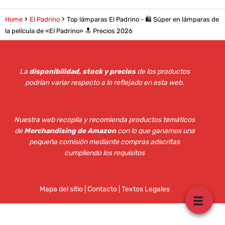
Home
El Padrino
Top lámparas El Padrino - 🛍️ Súper en lámparas de
la película de «El Padrino» 🔝 Precios 2026
La
disponibilidad, stock y precios
de los productos
podrían variar respecto a lo reflejado en esta web
.
Nuestra web recopila y recomienda productos temáticos
de
Merchandising de Amazon
con lo que ganamos una
pequeña comisión mediante compras adscritas
cumpliendo los requisitos
Mapa del sitio
|
Contacto | Textos Legales