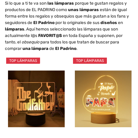
Si lo que a ti te va son
las lámparas
porque te gustan regalos y
productos de EL PADRINO como
unas lámparas
están de igual
forma entre los regalos y obsequios que más gustan a los fans y
seguidores de
El Padrino
por lo originales de sus
diseños
en
lámparas
. Aquí hemos seleccionado las lámparas que son
actualmente l@s
FAVORIT@S
en toda España y suponen, por
tanto, el
obsequio
para todos los que tratan de buscar para
comprar
una lámpara
de
El Padrino
.
TOP LÁMPARAS
TOP LÁMPARAS