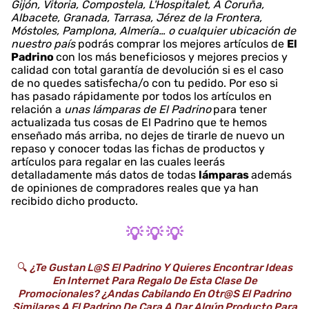
Gijón, Vitoria, Compostela, L'Hospitalet, A Coruña,
Albacete, Granada, Tarrasa, Jérez de la Frontera,
Móstoles, Pamplona, Almería… o cualquier ubicación de
nuestro país
podrás comprar los mejores artículos de
El
Padrino
con los más beneficiosos y mejores precios y
calidad con total garantía de devolución si es el caso
de no quedes satisfecha/o con tu pedido. Por eso si
has pasado rápidamente por todos los artículos en
relación a
unas lámparas de El Padrino
para tener
actualizada tus cosas de El Padrino que te hemos
enseñado más arriba, no dejes de tirarle de nuevo un
repaso y conocer todas las fichas de productos y
artículos para regalar en las cuales leerás
detalladamente más datos de todas
lámparas
además
de opiniones de compradores reales que ya han
recibido dicho producto.
💡 💡 💡
🔍
¿Te Gustan L@s El Padrino Y Quieres Encontrar Ideas
En Internet Para Regalo De Esta Clase De
Promocionales? ¿Andas Cabilando En Otr@s El Padrino
Similares A El Padrino De Cara A Dar Algún Producto Para