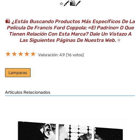
⭐️🖍️🛍️🖊️
🛍️
¿Estás Buscando Productos Más Específicos De La
Película De Francis Ford Coppola: «El Padrino» O Que
Tienen Relación Con Esta Marca? Dale Un Vistazo A
Las Siguientes Páginas De Nuestra Web.
⭐️
★
★
★
★
★
Valoración: 4.9 (16 votos)
Lamparas
Artículos Relacionados