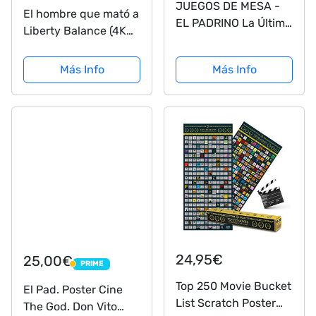
JUEGOS DE MESA -
El hombre que mató a
EL PADRINO La Última
Liberty Balance (4K
Familia en Pie -
UHD + Blu-ray)
Juego Familiar
Más Info
Más Info
Divertido - 3-6
jugadores - 6065797
- Juegos de Mesa
Niños 14 años +
24,95€
25,00€
PRIME
PRIME
Top 250 Movie Bucket
El Pad. Poster Cine
List Scratch Poster
The God. Don Vito