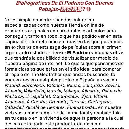
Bibliográficas De El Padrino Con Buenas
Rebajas-2️⃣0️⃣2️⃣6️⃣?
🔴
No es simple encontrar tiendas online tan
especializadas como nuestra Tienda online de
productos originales con productos y artículos para
conseguir, tanto en todo lo que has podido ver en esta
página de internet como en otras en las que poseemos
en exclusiva de esta saga de películas sobre el crimen
organizado estadounidense:
El Padrino
y muchas otras
que tendrás la posibilidad de visualizar por medio de
nuestra página de internet. Lo que sí que pensamos de
forma clara es que estás en el sitio ideal para comprar
el regalo de The Godfather que andas buscando, te
encuentres en cualquier punto de España ya sea en
Madrid, Barcelona, Valencia, Bilbao, Zaragoza, Sevilla,
Almería, Valladolid, Murcia, Málaga, Alicante, Palma de
Mallorca, L'Hospitalet, Compostela, Gijón, Vitoria,
Albacete, A Coruña, Granada, Tarrasa, Cartagena,
Sabadell, Alcalá de Henares, Fuenlabrada…
en nuestra
web vas a poder adquirir de forma fácil y recibiéndolo
en tu casa o en la vivienda de aquella persona a la cual
deseas entregarle este producto, de manera