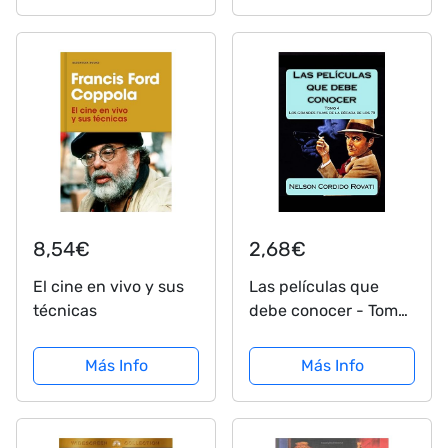
8,54€
2,68€
El cine en vivo y sus
Las películas que
técnicas
debe conocer - Tomo
4: Los grandes films
de la década de los
Más Info
Más Info
setenta