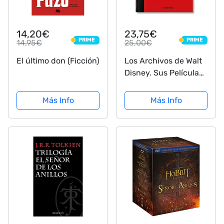
14,20€
23,75€
PRIME
PRIME
14,95€
25,00€
PRIME
PRIME
El último don (Ficción)
Los Archivos de Walt
Disney. Sus Películas
de Animación 1921-
1968. 40th Ed.
Más Info
Más Info