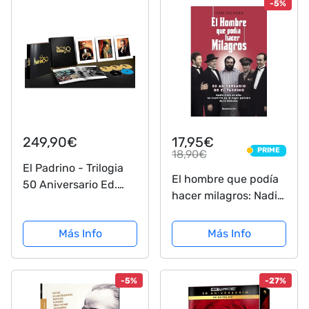
-5%
249,90€
17,95€
PRIME
18,90€
PRIME
El Padrino - Trilogia
El hombre que podía
50 Aniversario Ed.
hacer milagros: Nadie
Premium (4K UHD +
creía en ella. Se
Blu-ray) [Blu-ray]
convirtió en la mejor
Más Info
Más Info
película de la historia
(No Ficción)
-5%
-27%