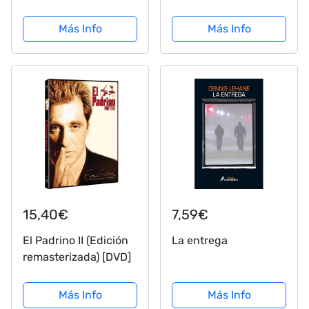
XXL - La última lista
Corleone Graffiti
de guía de películas
Hecho a Mano
Más Info
Más Info
para rascar con las
Regalos Originales
mejores películas de
para Hombre y Mujer
todos los tiempos
Cuadros Decoracion
como un póster...
Salon Modernos
Hogar Handmade...
15,40€
7,59€
El Padrino II (Edición
La entrega
remasterizada) [DVD]
Más Info
Más Info