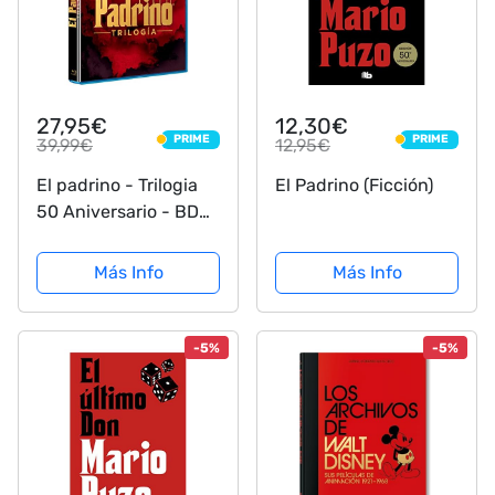
27,95€
12,30€
PRIME
PRIME
39,99€
12,95€
PRIME
PRIME
El padrino - Trilogia
El Padrino (Ficción)
50 Aniversario - BD
[Blu-ray]
Más Info
Más Info
-5%
-5%