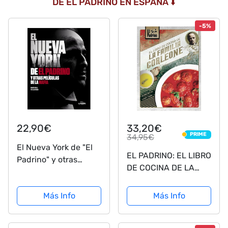
DE EL PADRINO EN ESPAÑA ⬇️
-5%
22,90€
33,20€
PRIME
34,95€
PRIME
El Nueva York de "El
EL PADRINO: EL LIBRO
Padrino" y otras
DE COCINA DE LA
películas de la mafia
FAMILIA CORLEONE
(Guías ilustradas)
Más Info
Más Info