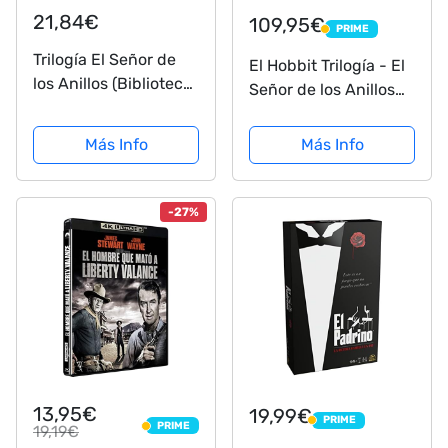
21,84€
109,95€
PRIME
PRIME
Trilogía El Señor de
El Hobbit Trilogía - El
los Anillos (Biblioteca
Señor de los Anillos
J. R. R. Tolkien)
Trilogía [30 discos]
[Blu-ray]
Más Info
Más Info
-27%
13,95€
19,99€
PRIME
PRIME
PRIME
19,19€
PRIME