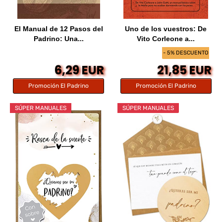
El Manual de 12 Pasos del
Uno de los vuestros: De
Padrino: Una...
Vito Corleone a...
- 5% DESCUENTO
6,29 EUR
21,85 EUR
Promoción El Padrino
Promoción El Padrino
SÚPER MANUALES
SÚPER MANUALES