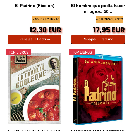
El Padrino (Ficción)
El hombre que podía hacer
milagros: 50...
- 5% DESCUENTO
- 5% DESCUENTO
12,30 EUR
17,95 EUR
Rebajas El Padrino
Rebajas El Padrino
TOP LIBROS
TOP LIBROS
EL PADRINO: EL LIBRO DE
El Padrino (The Godfather)