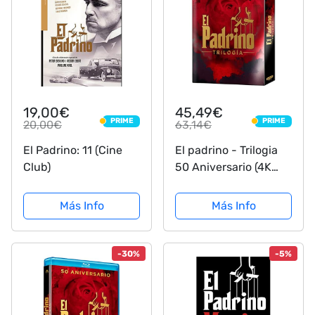
19,00€
45,49€
PRIME
PRIME
20,00€
63,14€
PRIME
PRIME
El Padrino: 11 (Cine
El padrino - Trilogia
Club)
50 Aniversario (4K
Ultra-HD) - BD [Blu-
ray]
Más Info
Más Info
-30%
-5%