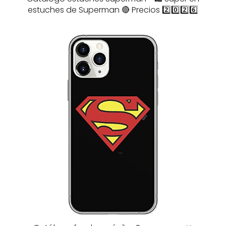
estuches de Superman 🔴 Precios 2️⃣0️⃣2️⃣6️⃣