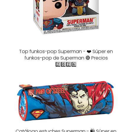
Top funkos-pop Superman - ❤️ Súper en
funkos-pop de Superman 🔴 Precios
2️⃣0️⃣2️⃣6️⃣
Catálogo estuches Superman - 🛍️ Súper en