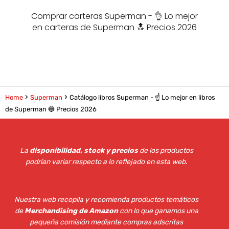
Comprar carteras Superman - 👌 Lo mejor
en carteras de Superman 🔝 Precios 2026
Home
Superman
Catálogo libros Superman - ☝️ Lo mejor en libros
de Superman 🔵 Precios 2026
La
disponibilidad, stock y precios
de los productos
podrían variar respecto a lo reflejado en esta web
.
Nuestra web recopila y recomienda productos temáticos
de
Merchandising de Amazon
con lo que ganamos una
pequeña comisión mediante compras adscritas