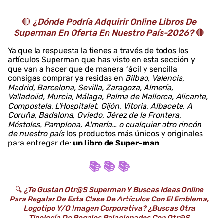
🔴
¿Dónde Podría Adquirir Online Libros De
Superman En Oferta En Nuestro País-2026?
🔴
Ya que la respuesta la tienes a través de todos los
artículos Superman que has visto en esta sección y
que van a hacer que de manera fácil y sencilla
consigas comprar ya residas en
Bilbao, Valencia,
Madrid, Barcelona, Sevilla, Zaragoza, Almería,
Valladolid, Murcia, Málaga, Palma de Mallorca, Alicante,
Compostela, L'Hospitalet, Gijón, Vitoria, Albacete, A
Coruña, Badalona, Oviedo, Jérez de la Frontera,
Móstoles, Pamplona, Almería… o cualquier otro rincón
de nuestro país
los productos más únicos y originales
para entregar de:
un libro de Super-man
.
📚 📚 📚
🔍
¿Te Gustan Otr@s Superman Y Buscas Ideas Online
Para Regalar De Esta Clase De Artículos Con El Emblema,
Logotipo Y/o Imagen Corporativa? ¿Buscas Otra
Tipología De Regalos Relacionados Con Otr@s