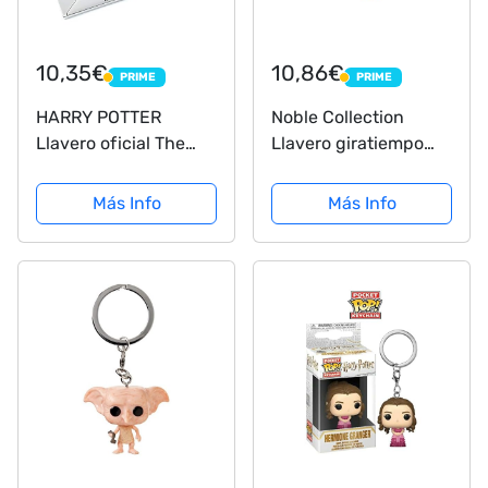
10,35€
10,86€
PRIME
PRIME
PRIME
PRIME
HARRY POTTER
Noble Collection
Llavero oficial The
Llavero giratiempo
Carat Shop
Harry Potter
Más Info
Más Info