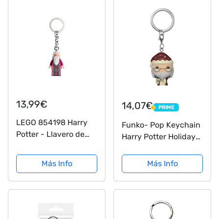
13,99€
14,07€
PRIME
PRIME
LEGO 854198 Harry
Funko- Pop Keychain
Potter - Llavero de
Harry Potter Holiday-
Dumbledore
Dumbledore S11
Figura coleccionable,
Más Info
Más Info
Multicolor (51207)