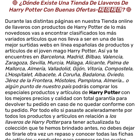
🔴
¿Dónde Existe Una Tienda De Llaveros De
Harry Potter Con Buenas Ofertas-2️⃣0️⃣2️⃣6️⃣?
🔴
Durante las distintas páginas en nuestra Tienda online
de llaveros con productos de Harry Potter de lo más
novedosos vas a encontrar clasificados los más
variados artículos que nos lleva a ser en una de las
mejor surtidas webs en línea españolas de productos y
artículos de el joven mago Harry Potter. Así ya te
encuentres en
Barcelona, Madrid, Bilbao, Valencia,
Zaragoza, Sevilla, Murcia, Málaga, Alicante, Palma de
Mallorca, Almería, Valladolid, Gijón, Vitoria, Compostela,
L'Hospitalet, Albacete, A Coruña, Badalona, Oviedo,
Jérez de la Frontera, Móstoles, Pamplona, Almería… o
algún punto de nuestro país
podrás comprar los
especiales productos y artículos de
Harry Potter
con
los mejores precios y calidad con total garantía para
devolver tu pedido en caso de no quedar conforme con
tu pedido. Por todo ello si pasaste aceleradamente por
todos los productos y artículos en relación a
los
llaveros de Harry Potter
para tener actualizada tu
colección que te hemos brindado antes, no debes dejar
de tirarle otra vez un repaso y conocer todas las fichas
de artículos y productos para comprar en las cuales