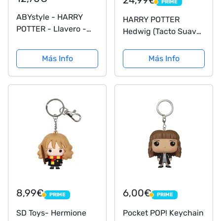
PRIME
PRIME
ABYstyle - HARRY
HARRY POTTER
POTTER - Llavero -
Hedwig (Tacto Suave)
Ravenclaw
Pocket Pop! ¡Funko
Pocket Pop! Standard
Más Info
Más Info
8,99€
6,00€
PRIME
PRIME
PRIME
PRIME
SD Toys- Hermione
Pocket POP! Keychain