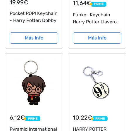
19,99€
11,64€
PRIME
PRIME
Pocket POP! Keychain
Funko- Keychain
- Harry Potter: Dobby
Harry Potter Llavero
Hermione Granger,
Color Mulitcolor
Más Info
Más Info
(FK42635)
6,12€
10,22€
PRIME
PRIME
PRIME
PRIME
Pyramid International
HARRY POTTER