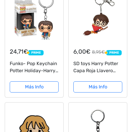
24,71€
6,00€
8,95€
PRIME
PRIME
PRIME
PRIME
Funko- Pop Keychain
SD toys Harry Potter
Potter Holiday-Harry
Capa Roja Llavero
S11 Figura
Figurativo, Multicolor,
Coleccionable,
pequeño
Más Info
Más Info
Multicolor (51204)
(SDTWRN21788)