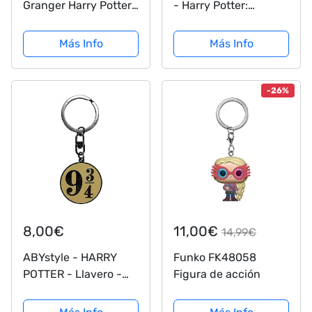
Granger Harry Potter
- Harry Potter:
Llavero Figurativo de
Hermione Granger
Goma
Más Info
Más Info
(SDTWRN20453)
-26%
8,00€
11,00€
14,99€
ABYstyle - HARRY
Funko FK48058
POTTER - Llavero -
Figura de acción
Andén 9 3/4