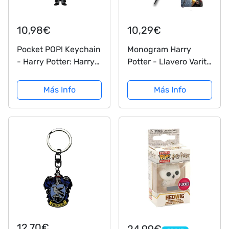
10,98€
10,29€
Pocket POP! Keychain
Monogram Harry
- Harry Potter: Harry
Potter - Llavero Varita
Potter
Albus Dumbledore
Más Info
Más Info
12,70€
24,99€