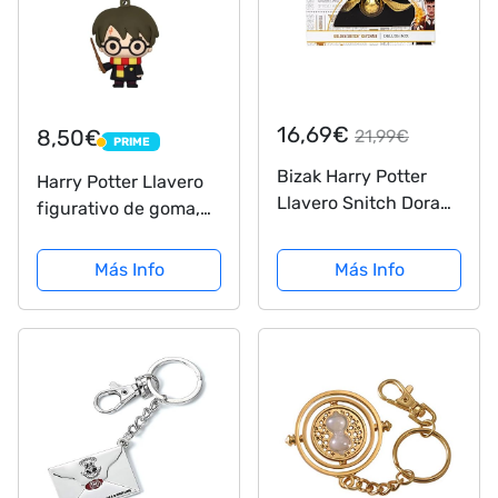
16,69€
8,50€
21,99€
PRIME
PRIME
Bizak Harry Potter
Harry Potter Llavero
Llavero Snitch Dorado
figurativo de goma,
de 12 cm, llévatelo a
multicolor (SD Toys
todos los lados,
SDTWRN20451)
Más Info
Más Info
edición deluxe
adecuada para todo
coleccionista, viene
con caja
aterciopelada...