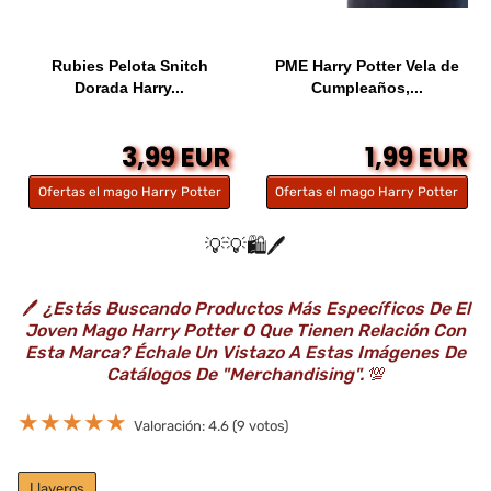
Rubies Pelota Snitch
PME Harry Potter Vela de
Dorada Harry...
Cumpleaños,...
3,99 EUR
1,99 EUR
Ofertas el mago Harry Potter
Ofertas el mago Harry Potter
💡💡🛍️🖊️
🖊️
¿Estás Buscando Productos Más Específicos De El
Joven Mago Harry Potter O Que Tienen Relación Con
Esta Marca? Échale Un Vistazo A Estas Imágenes De
Catálogos De "Merchandising".
💯
★
★
★
★
★
Valoración: 4.6 (9 votos)
Llaveros