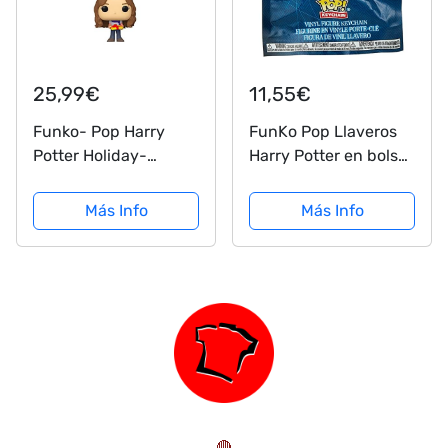
25,99€
11,55€
Funko- Pop Harry
FunKo Pop Llaveros
Potter Holiday-
Harry Potter en bolsas
Hermione S11
sorpresa, una figura
Keychain, Multicolor
aleatoria ,
Más Info
Más Info
(51206)
Modelos/colores
Surtidos, 1 Unidad
🔴