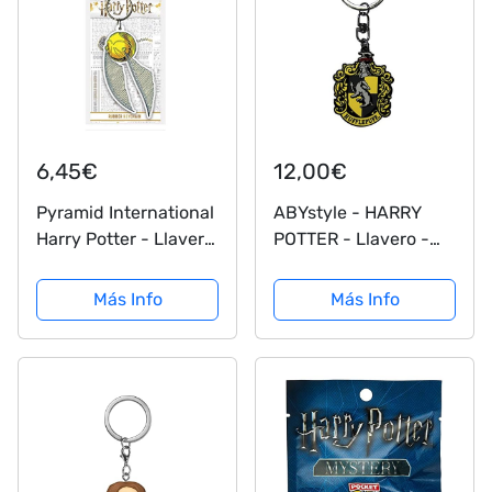
6,45€
12,00€
Pyramid International
ABYstyle - HARRY
Harry Potter - Llavero
POTTER - Llavero -
Snitch
Hufflepuff
Más Info
Más Info