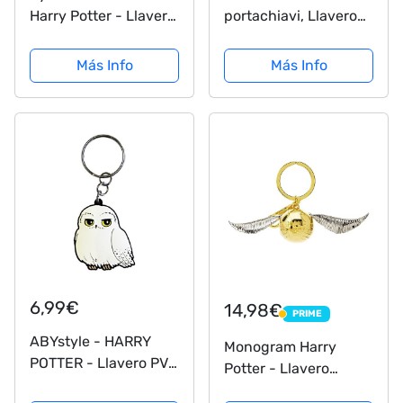
Harry Potter - Llavero
portachiavi, Llavero
Harry Potter Chibi,
Unisex adulto,
Multicolor, 4.5 x 6cm
opacity, Plata, Taglia
Más Info
Más Info
unica
6,99€
14,98€
PRIME
PRIME
ABYstyle - HARRY
Monogram Harry
POTTER - Llavero PVC
Potter - Llavero
- Hedwige
Snitch Dorada