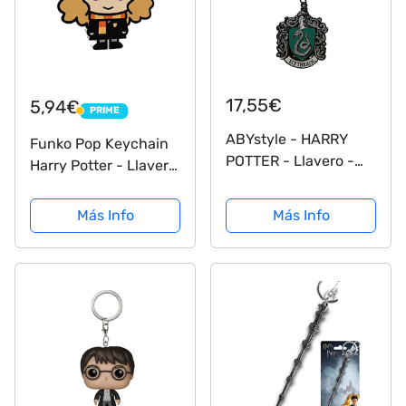
17,55€
5,94€
PRIME
PRIME
ABYstyle - HARRY
Funko Pop Keychain
POTTER - Llavero -
Harry Potter - Llavero
Slytherin
Hermione Chibi
Más Info
Más Info