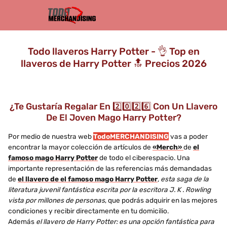
Todo llaveros Harry Potter - 👌 Top en
llaveros de Harry Potter 🔝 Precios 2026
¿Te Gustaría Regalar En 2️⃣0️⃣2️⃣6️⃣ Con Un Llavero
De El Joven Mago Harry Potter?
Por medio de nuestra web
TodoMERCHANDISING
vas a poder
encontrar la mayor colección de artículos de
«Merch»
de
el
famoso mago Harry Potter
de todo el ciberespacio. Una
importante representación de las referencias más demandadas
de
el llavero de el famoso mago Harry Potter
,
esta saga de la
literatura juvenil fantástica escrita por la escritora J. K . Rowling
vista por millones de personas
, que podrás adquirir en las mejores
condiciones y recibir directamente en tu domicilio.
Además
el llavero de Harry Potter: es una opción fantástica para