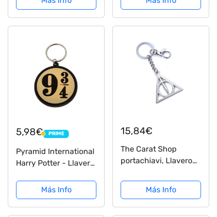
Más Info
Más Info
15,84€
5,98€
PRIME
PRIME
The Carat Shop
Pyramid International
portachiavi, Llavero
Harry Potter - Llavero
Unisex adulto,
9 3/4, Multicolor
opacity, Plata, 5cm
Más Info
Más Info