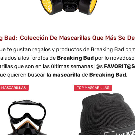
Bad: Colección De Mascarillas Que Más Se Dema
ue te gustan regalos y productos de Breaking Bad c
alados a los forofos de
Breaking Bad
por lo novedoso
illas que son en las últimas semanas l@s
FAVORIT@S
que quieren buscar
la mascarilla
de
Breaking Bad
.
 MASCARILLAS
TOP MASCARILLAS