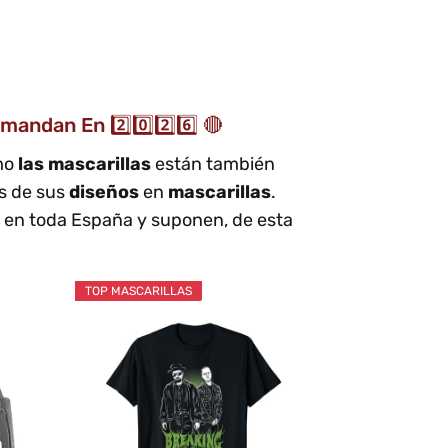
ndan En 2️⃣0️⃣2️⃣6️⃣ 🔴
omo
las mascarillas
están también
s de sus
diseños
en
mascarillas
.
en toda España y suponen, de esta
TOP MASCARILLAS