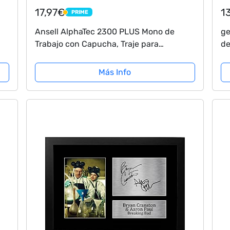
17,97€
1
PRIME
PRIME
Ansell AlphaTec 2300 PLUS Mono de
ge
Trabajo con Capucha, Traje para
de
Químicos, Usos Industriales, Biológicos y
Bricolaje, Amarillo, Tamaño XL (1 Unidad)
Más Info