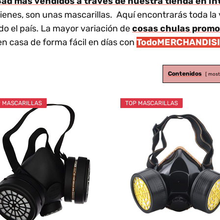
ad más vendidos a través de nuestra tienda en int
ienes, son unas mascarillas. Aquí encontrarás toda la
do el país. La mayor variación de
cosas chulas prom
en casa de forma fácil en días con
TodoMERCHANDIS
Contenidos
most
 MASCARILLAS
TOP MASCARILLAS