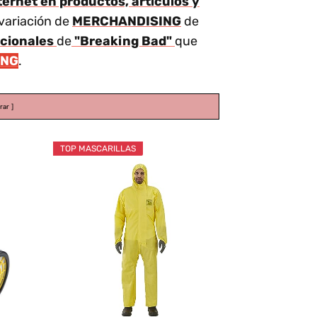
ernet en productos, artículos y
 variación de
MERCHANDISING
de
ocionales
de
"Breaking Bad"
que
ING
.
rar
TOP MASCARILLAS