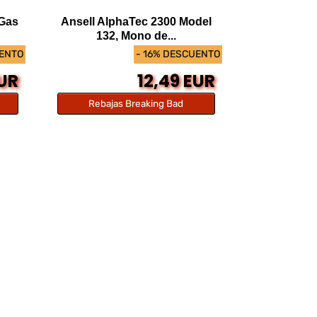
 Gas
Ansell AlphaTec 2300 Model
132, Mono de...
UENTO
- 16% DESCUENTO
EUR
12,49 EUR
Rebajas Breaking Bad