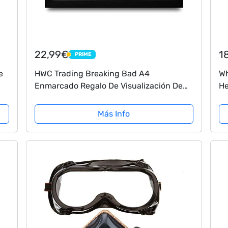
22,99€
1
PRIME
PRIME
e
HWC Trading Breaking Bad A4
Wh
Enmarcado Regalo De Visualización De
He
Fotos De Impresión De Imagen Impresa
Fa
Autógrafo Firmado Por Bryan Cranston
Más Info
Aaron Paul...