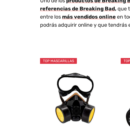
Uno de los
productos de Breaking B
referencias de Breaking Bad,
que t
entre los
más vendidos online
en to
podrás adquirir online y que tendrás 
TOP MASCARILLAS
TOP