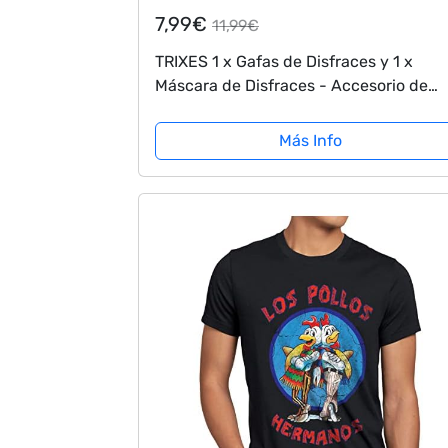
7,99€
11,99€
TRIXES 1 x Gafas de Disfraces y 1 x
Máscara de Disfraces - Accesorio de
Disfraces para el Trabajador de la
Construcción Científico Industrial Traje
Más Info
de...