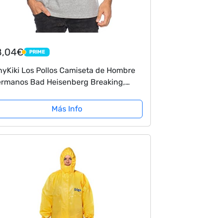
8,04€
PRIME
PRIME
yKiki Los Pollos Camiseta de Hombre
rmanos Bad Heisenberg Breaking,
rbe2:Dunkelgrau Meliert;Größe2:M
Más Info