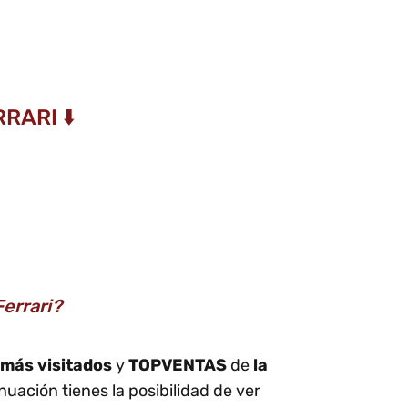
RARI ⬇️
errari?
más visitados
y
TOPVENTAS
de
la
nuación tienes la posibilidad de ver