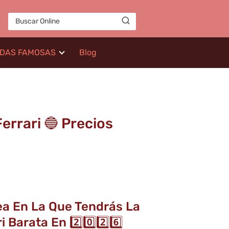
IDAS FAMOSAS
Blog
errari 🔵 Precios
nea En La Que Tendrás La
arata En 2️⃣0️⃣2️⃣6️⃣