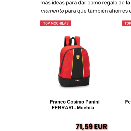
más ideas para dar como regalo de
l
momento
para que también ahorres e
TOP MOCHILAS
TOP
Franco Cosimo Panini
Fe
FERRARI - Mochila...
71,59 EUR