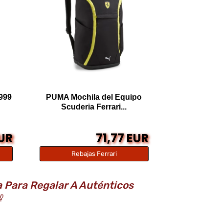
999
PUMA Mochila del Equipo
Scuderia Ferrari...
EUR
71,77 EUR
Rebajas Ferrari
a Para Regalar A Auténticos
