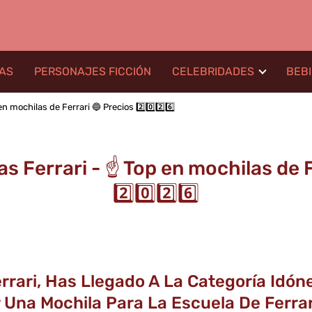
LAS
PERSONAJES FICCIÓN
CELEBRIDADES
BEB
n mochilas de Ferrari 🔵 Precios 2️⃣0️⃣2️⃣6️⃣
s Ferrari - ☝️ Top en mochilas de F
2️⃣0️⃣2️⃣6️⃣
rrari, Has Llegado A La Categoría Idó
Una Mochila Para La Escuela De Ferrari B