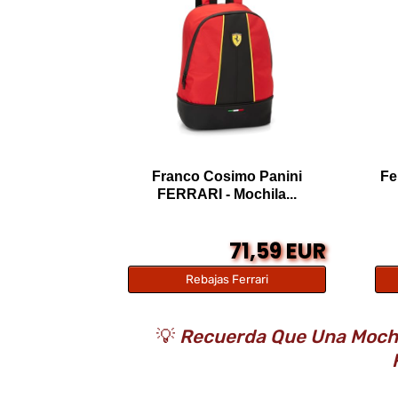
Franco Cosimo Panini
Fe
FERRARI - Mochila...
71,59 EUR
Rebajas Ferrari
💡
Recuerda Que Una Mochila