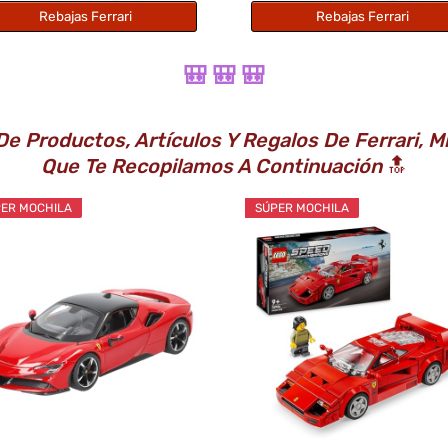
Rebajas Ferrari
Rebajas Ferrari
🎒 🎒 🎒
 De Productos, Artículos Y Regalos De Ferrari, 
Que Te Recopilamos A Continuación
🔝
ER MOCHILA
SÚPER MOCHILA