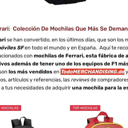
ri: Colección De Mochilas Que Más Se Demandan
ari
se han convertido, en los últimos días, que son los
óviles SF
en todo el mundo y en España. Aquí te recop
elacionados con
mochilas de Ferrari, esta fábrica de 
tivos además de tener uno de los equipos de F1 má
son
los más vendidos
en
TodoMERCHANDISING.de
y
s, artículos y referencias, las
reviews
de compradores 
e a tus necesidades de adquirir
una mochila para la 
 MOCHILAS
TOP MOCHILAS