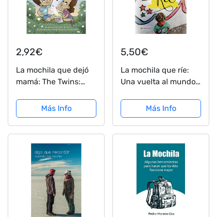
2,92€
5,50€
La mochila que dejó
La mochila que ríe:
mamá: The Twins:
Una vuelta al mundo
Bilingual series
para entender cómo
(English Edition)
se contagia la alegría
Más Info
Más Info