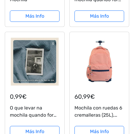
fugir de casa
Más Info
Más Info
0,99€
60,99€
O que levar na
Mochila con ruedas 6
mochila quando for
cremalleras (25L),
fugir de casa
serie 1918. rosa MILAN
®625601SNCP
Más Info
Más Info