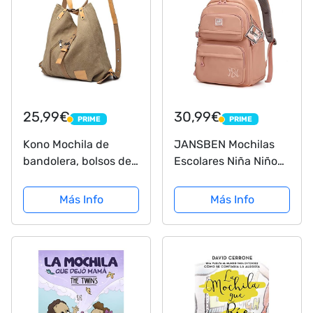
25,99€
30,99€
PRIME
PRIME
PRIME
PRIME
Kono Mochila de
JANSBEN Mochilas
bandolera, bolsos de
Escolares Niña Niño
lona versátiles y
Backpack Juveniles
multifuncionales para
Adolescentes
Más Info
Más Info
las mujeres niñas,
Impermeable Nylon
elegantes bolsos
Multi-Bolsillo 30L
cruzados, mochila
(Rosa)
duradera para viajes
de...