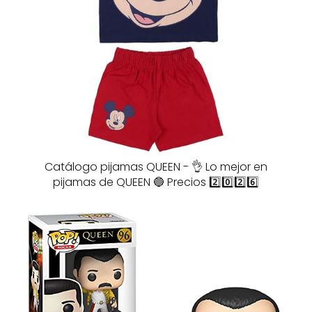
Catálogo pijamas QUEEN - 👌 Lo mejor en
pijamas de QUEEN 🔵 Precios 2️⃣0️⃣2️⃣6️⃣