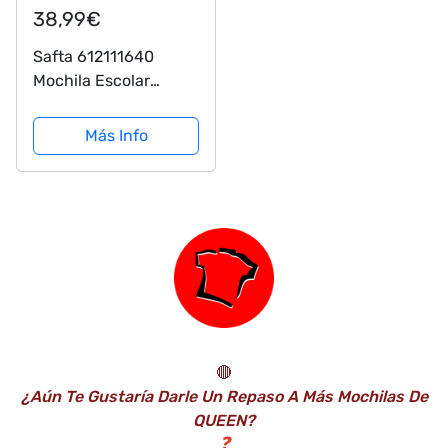
38,99€
Safta 612111640
Mochila Escolar
Junior de Cars Mc
Queen,
Más Info
320x120x380mm
🔴
¿Aún Te Gustaría Darle Un Repaso A Más Mochilas De
QUEEN?
❓