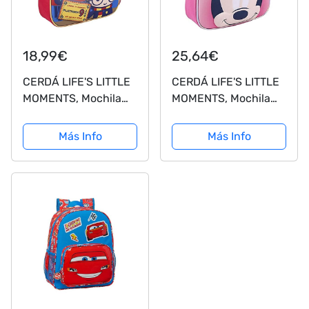
18,99€
25,64€
CERDÁ LIFE'S LITTLE
CERDÁ LIFE'S LITTLE
MOMENTS, Mochila
MOMENTS, Mochila
Luces LED Escolar de
Luces LED Escolar de
Harry Potter-Licencia
Minnie Mouse-
Más Info
Más Info
Oficial Warner Bros
Licencia Oficial
para Niños, Rojo,
Disney para Niñas,
Edad recomendada-
Rosa, Edad
idónea para peques
recomendada-idónea
de...
para peques de...