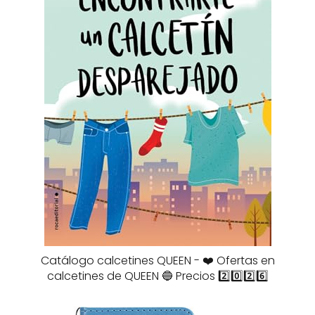
Catálogo calcetines QUEEN - ❤️ Ofertas en
calcetines de QUEEN 🔵 Precios 2️⃣0️⃣2️⃣6️⃣