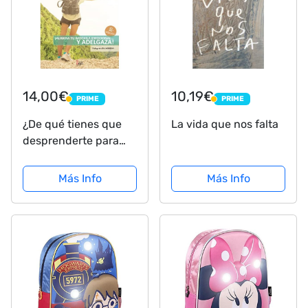
14,00€
10,19€
PRIME
PRIME
PRIME
PRIME
¿De qué tienes que
La vida que nos falta
desprenderte para
adelgazar?: ¡Aligera
tu mochila
Más Info
Más Info
emocional… y
adelgaza!