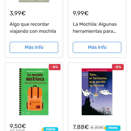
3,99€
9,99€
Algo que recordar
La Mochila: Algunas
viajando con mochila
herramientas para
hacer que tu vida
funcione mejor
Más Info
Más Info
-5%
-5%
9,50€
7,88€
8,30€
PRIME
PRIME
PRIME
PRIME