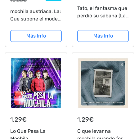
10,00€
Tato, el fantasma que
mochila austriaca, La:
perdió su sábana (La
Que supone el modelo
mochila de Astor.
de pensiones e
Serie roja)
indemnizaciones de
Más Info
Más Info
la derecha europea:
160 (Más Madera)
1,29€
1,29€
Lo Que Pesa La
O que levar na
Mochila
mochila quando for