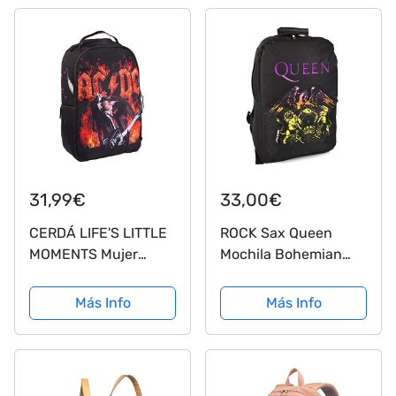
31,99€
33,00€
CERDÁ LIFE'S LITTLE
ROCK Sax Queen
MOMENTS Mujer
Mochila Bohemian
Poliéster ACDC-
Crest Negro Mochila
Licencia Oficial, Rojo,
Más Info
Más Info
Grande-Mochila con
el tamaño Ideal para
Que lleves Todo
ordenado