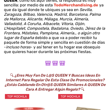
QUEEN
, como los aquí tienes, la respuesta es muy
sencilla: por medio de esta
TodoMerchandising.de
ya
que da igual donde te ubiques ya sea en
Sevilla,
Zaragoza, Bilbao, Valencia, Madrid, Barcelona, Palma
de Mallorca, Alicante, Málaga, Murcia, Almería,
Valladolid, A Coruña, Albacete, Vitoria, Gijón,
L'Hospitalet, Compostela, Badalona, Oviedo, Jérez de la
Frontera, Móstoles, Pamplona, Almería… o algún otro
lugar de España
debido a que va a poder recibir tu
paquete de forma simple y sencilla en cuestión de días
-
incluso horas
- y así tener en tu hogar ese obsequio
que quieres hacer durante las próximas fiestas.
🎒 🎒 🎒
🔍
¿Eres Muy Fan De L@s QUEEN Y Buscas Ideas En
Internet Para Regalar De Esta Clase De Promocionales?
¿Estás Cabilando En Otr@s QUEEN Similares A QUEEN De
Cara A Entregar Algún Regalo?
🔍
TOP MOCHILA
TOP MOCHILA