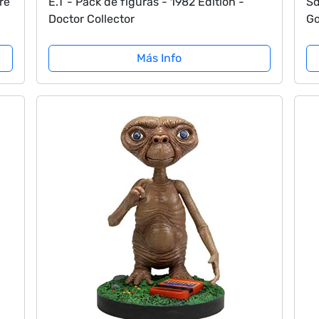
re
E.T - Pack de figuras - 1982 Edition -
Sd
Doctor Collector
Go
X 
Más Info