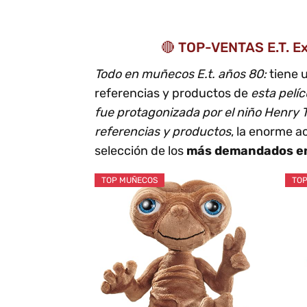
🔴 TOP-VENTAS E.T. E
Todo en muñecos E.t. años 80:
tiene u
referencias y productos de
esta pelí
fue protagonizada por el niño Henry
referencias y productos
, la enorme a
selección de los
más demandados e
TOP MUÑECOS
TOP