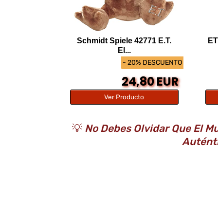
Schmidt Spiele 42771 E.T.
ET
El...
- 20% DESCUENTO
24,80 EUR
Ver Producto
💡
No Debes Olvidar Que El Mu
Auténti