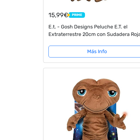
15,99€
PRIME
PRIME
E.t. - Gosh Designs Peluche E.T. el
Extraterrestre 20cm con Sudadera Roj
Universal Studios
Más Info