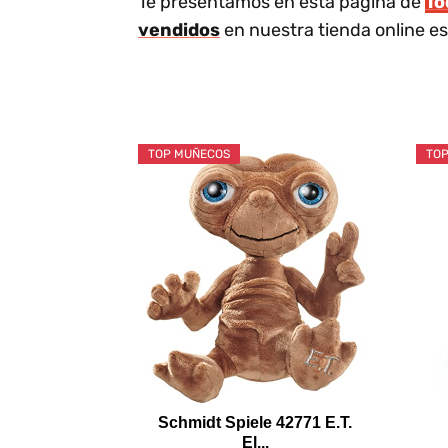
Te presentamos en esta página de
To
vendidos
en nuestra tienda online es
TOP MUÑECOS
TOP
Schmidt Spiele 42771 E.T.
El...