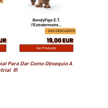
BendyFigs E.T.
l'Extraterrestre...
- 24% DESCUENTO
EUR
19,00 EUR
Ver Producto
nial Para Dar Como Obsequio A
strial
🎁