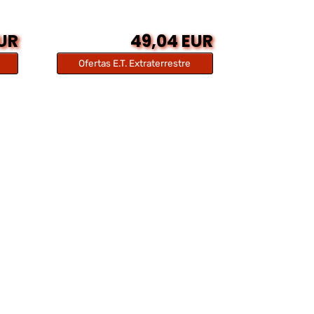
EUR
49,04 EUR
Ofertas E.T. Extraterrestre