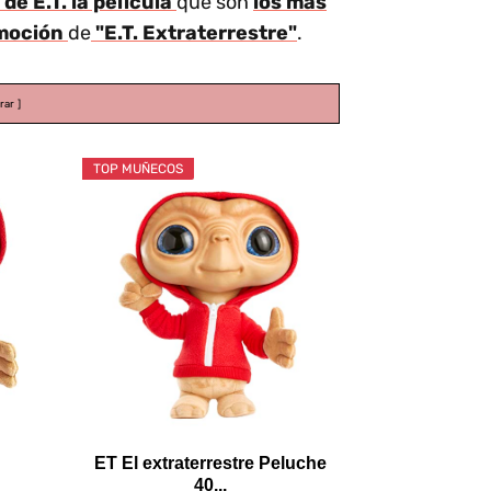
e E.T. la película
que son
los más
omoción
de
"E.T. Extraterrestre"
.
rar
TOP MUÑECOS
ET El extraterrestre Peluche
40...