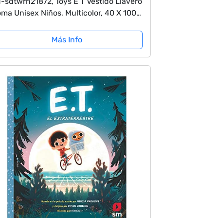
-sdtwrn21872, Toys E T Vestido Llavero
ma Unisex Niños, Multicolor, 40 X 100
170 Mm
Más Info