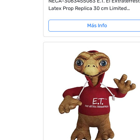
NECA-3063455063 E.T. El Extraterrest
Latex Prop Replica 30 cm Limited
Edition, Color, 30 Centimeters (55063)
Más Info