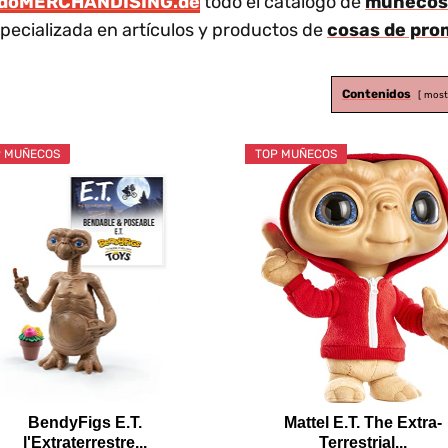
doMERCHANDISING.de
todo el catálogo de
muñecos d
pecializada en artículos y productos de
cosas de pr
Contenidos
most
 MUÑECOS
TOP MUÑECOS
BendyFigs E.T.
Mattel ​E.T. The Extra-
l'Extraterrestre...
Terrestrial...