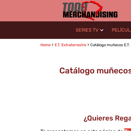
SERIES TV
PELÍCU
Home
E.T. Extraterrestre
Catálogo muñecos E.T. 
Catálogo muñecos E
¿Quieres Regal