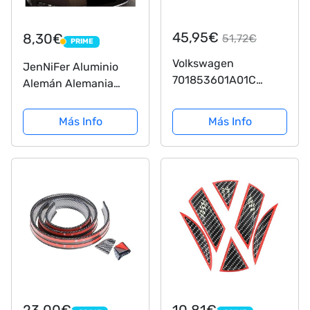
45,95€
8,30€
51,72€
PRIME
PRIME
Volkswagen
JenNiFer Aluminio
701853601A01C
Alemán Alemania
logotipo emblema
Bandera Insignia
portón trasero, negro
Parrilla Emblema
Más Info
Más Info
Etiqueta Engomada
del Coche Etiqueta
Universal Decoración
23,00€
10,81€