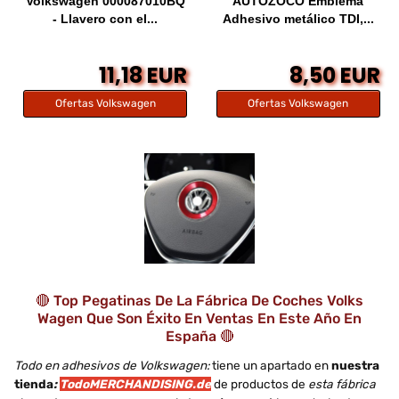
Volkswagen 000087010BQ
AUTOZOCO Emblema
- Llavero con el...
Adhesivo metálico TDI,...
11,18 EUR
8,50 EUR
Ofertas Volkswagen
Ofertas Volkswagen
🔴 Top Pegatinas De La Fábrica De Coches Volks
Wagen Que Son Éxito En Ventas En Este Año En
España 🔴
Todo en adhesivos de Volkswagen:
tiene un apartado en
nuestra
tienda
:
TodoMERCHANDISING.de
de productos de
esta fábrica