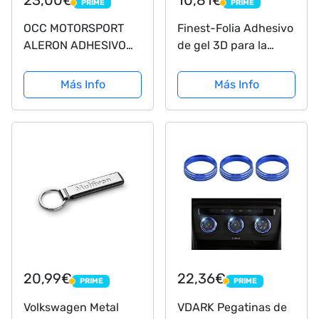
PRIME
PRIME
PRIME
PRIME
OCC MOTORSPORT
Finest-Folia Adhesivo
ALERON ADHESIVO
de gel 3D para la
UNIVERSAL CARBONO
parte trasera, DM001
(carbono, negro y
Más Info
Más Info
rojo)
20,99€
22,36€
PRIME
PRIME
PRIME
PRIME
Volkswagen Metal
VDARK Pegatinas de